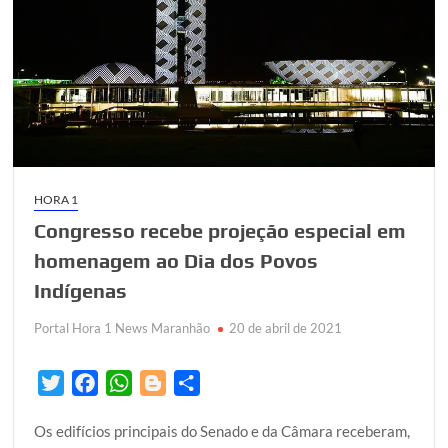
HORA 1
Congresso recebe projeção especial em
homenagem ao Dia dos Povos
Indígenas
Portal Hora 1 News Maranhão
20 de abril de 2021
T
F
W
B
S
w
a
h
l
h
Os edifícios principais do Senado e da Câmara receberam,
i
c
a
o
a