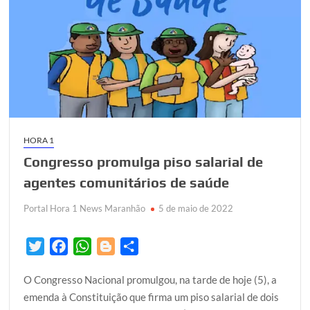
HORA 1
Congresso promulga piso salarial de
agentes comunitários de saúde
Portal Hora 1 News Maranhão
5 de maio de 2022
T
F
W
B
S
w
a
h
l
h
O Congresso Nacional promulgou, na tarde de hoje (5), a
i
c
a
o
a
emenda à Constituição que firma um piso salarial de dois
t
e
t
g
r