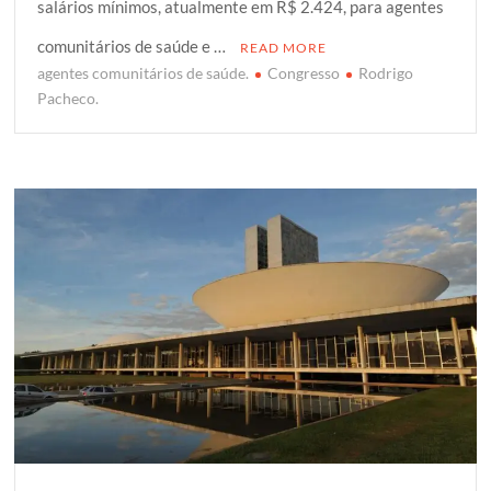
salários mínimos, atualmente em R$ 2.424, para agentes
t
b
s
g
e
e
o
A
e
comunitários de saúde e …
READ MORE
r
o
p
r
agentes comunitários de saúde.
Congresso
Rodrigo
k
p
Pacheco.