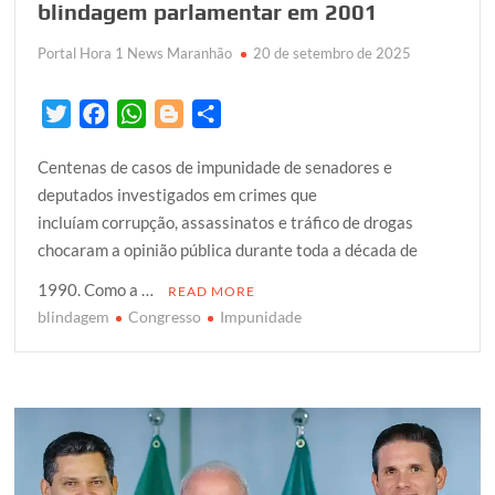
blindagem parlamentar em 2001
Portal Hora 1 News Maranhão
20 de setembro de 2025
T
F
W
B
S
w
a
h
l
h
Centenas de casos de impunidade de senadores e
i
c
a
o
a
deputados investigados em crimes que
t
e
t
g
r
incluíam corrupção, assassinatos e tráfico de drogas
t
b
s
g
e
chocaram a opinião pública durante toda a década de
e
o
A
e
r
o
p
r
1990. Como a …
READ MORE
k
p
blindagem
Congresso
Impunidade