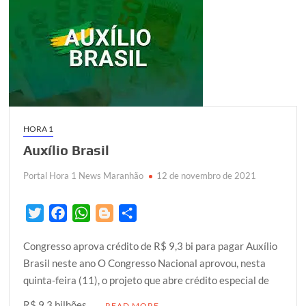
HORA 1
Auxílio Brasil
Portal Hora 1 News Maranhão
12 de novembro de 2021
T
F
W
B
S
w
a
h
l
h
Congresso aprova crédito de R$ 9,3 bi para pagar Auxílio
i
c
a
o
a
Brasil neste ano O Congresso Nacional aprovou, nesta
t
e
t
g
r
quinta-feira (11), o projeto que abre crédito especial de
t
b
s
g
e
e
o
A
e
R$ 9,3 bilhões …
READ MORE