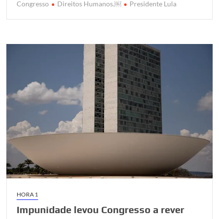
r
o
p
r
Congresso
Direitos Humanos.￼
Presidente Lula
k
p
HORA 1
Impunidade levou Congresso a rever