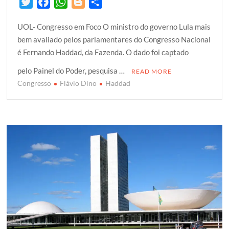
T
F
W
B
S
w
a
h
l
h
UOL- Congresso em Foco O ministro do governo Lula mais
i
c
a
o
a
bem avaliado pelos parlamentares do Congresso Nacional
t
e
t
g
r
é Fernando Haddad, da Fazenda. O dado foi captado
t
b
s
g
e
e
o
A
e
pelo Painel do Poder, pesquisa …
READ MORE
r
o
p
r
Congresso
Flávio Dino
Haddad
k
p