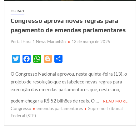
HORA 1
Congresso aprova novas regras para
pagamento de emendas parlamentares
Portal Hora 1 News Maranhão
13 de março de 2025
T
F
W
B
S
w
a
h
l
h
O Congresso Nacional aprovou, nesta quinta-feira (13), o
i
c
a
o
a
projeto de resolução que estabelece novas regras para
t
e
t
g
r
execução das emendas parlamentares que, neste ano,
t
b
s
g
e
e
o
A
e
podem chegar a R$ 52 bilhões de reais. O …
READ MORE
r
o
p
r
Congresso
emendas parlamentares
Supremo Tribunal
k
p
Federal (STF)