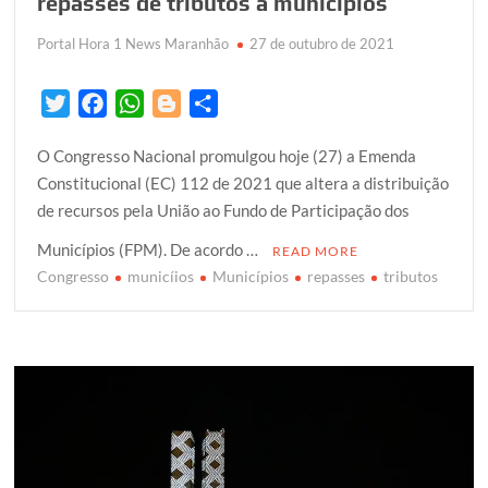
repasses de tributos a municípios
Portal Hora 1 News Maranhão
27 de outubro de 2021
T
F
W
B
S
w
a
h
l
h
O Congresso Nacional promulgou hoje (27) a Emenda
i
c
a
o
a
Constitucional (EC) 112 de 2021 que altera a distribuição
t
e
t
g
r
de recursos pela União ao Fundo de Participação dos
t
b
s
g
e
e
o
A
e
Municípios (FPM). De acordo …
READ MORE
r
o
p
r
Congresso
municíios
Municípios
repasses
tributos
k
p