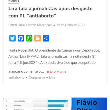
HORA 1
Lira fala a jornalistas após desgaste
com PL “antiaborto”
Portal Hora 1 News Maranhão
19 de junho de 2024
T
F
W
B
S
w
a
h
l
h
Fonte Poder360 O presidente da Câmara dos Deputados,
i
c
a
o
a
Arthur Lira (PP-AL), fala a jornalistas na noite desta 3ª
t
e
t
g
r
feira (18.jun.2024). A expectativa é de que o deputado
t
b
s
g
e
e
o
A
e
alagoano comente o …
READ MORE
r
o
p
r
antiaborto
Congresso
Lira
k
p