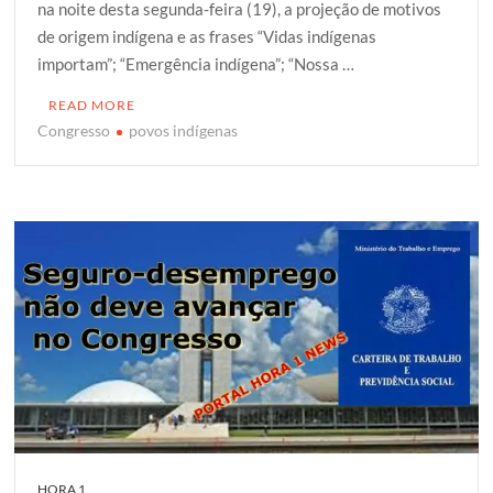
na noite desta segunda-feira (19), a projeção de motivos
t
e
t
g
r
de origem indígena e as frases “Vidas indígenas
t
b
s
g
e
importam”; “Emergência indígena”; “Nossa …
e
o
A
e
r
o
p
r
READ MORE
k
p
Congresso
povos indígenas
HORA 1