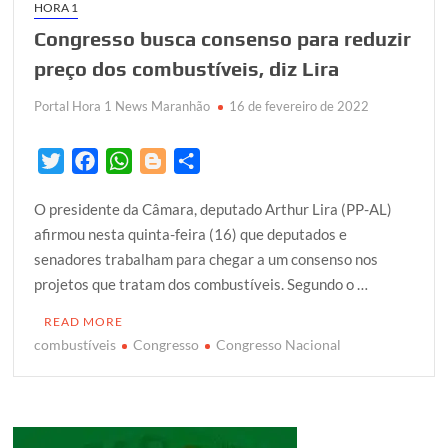
HORA 1
Congresso busca consenso para reduzir
preço dos combustíveis, diz Lira
Portal Hora 1 News Maranhão
16 de fevereiro de 2022
T
F
W
B
S
w
a
h
l
h
O presidente da Câmara, deputado Arthur Lira (PP-AL)
i
c
a
o
a
afirmou nesta quinta-feira (16) que deputados e
t
e
t
g
r
senadores trabalham para chegar a um consenso nos
t
b
s
g
e
projetos que tratam dos combustíveis. Segundo o …
e
o
A
e
r
o
p
r
READ MORE
k
p
combustíveis
Congresso
Congresso Nacional