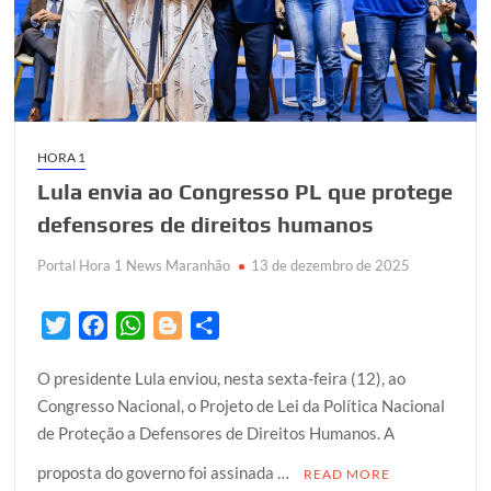
6×1
HORA 1
Lula envia ao Congresso PL que protege
defensores de direitos humanos
Portal Hora 1 News Maranhão
13 de dezembro de 2025
T
F
W
B
S
w
a
h
l
h
O presidente Lula enviou, nesta sexta-feira (12), ao
i
c
a
o
a
Congresso Nacional, o Projeto de Lei da Política Nacional
t
e
t
g
r
de Proteção a Defensores de Direitos Humanos. A
t
b
s
g
e
e
o
A
e
proposta do governo foi assinada …
READ MORE