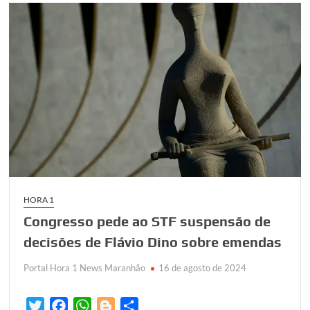
HORA 1
Congresso pede ao STF suspensão de
decisões de Flávio Dino sobre emendas
Portal Hora 1 News Maranhão
16 de agosto de 2024
T
F
W
B
S