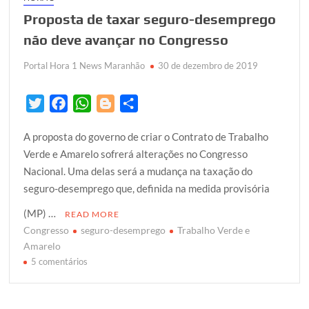
Proposta de taxar seguro-desemprego
não deve avançar no Congresso
Portal Hora 1 News Maranhão
30 de dezembro de 2019
T
F
W
B
S
w
a
h
l
h
A proposta do governo de criar o Contrato de Trabalho
i
c
a
o
a
Verde e Amarelo sofrerá alterações no Congresso
t
e
t
g
r
Nacional. Uma delas será a mudança na taxação do
t
b
s
g
e
seguro-desemprego que, definida na medida provisória
e
o
A
e
r
o
p
r
(MP) …
READ MORE
k
p
Congresso
seguro-desemprego
Trabalho Verde e
Amarelo
em
5 comentários
Proposta
de
taxar