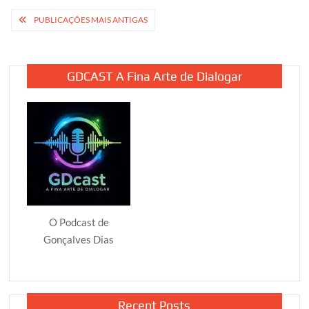
seguro-
Navegação
PUBLICAÇÕES MAIS ANTIGAS
desemprego
por
não
deve
posts
avançar
GDCAST A Fina Arte de Dialogar
no
Congresso
O Podcast de
Gonçalves Dias
Recent Posts