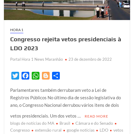
HORA 1
Congresso rejeita vetos presidenciais à
LDO 2023
Portal Hora 1 News Maranhão
23 de dezembro de 2022
T
F
W
B
S
w
a
h
l
h
Parlamentares também derrubaram veto a Lei de
i
c
a
o
a
Registros Públicos No último dia de sessão legislativa do
t
e
t
g
r
ano, o Congresso Nacional derrubou vários itens de dois
t
b
s
g
e
e
o
A
e
vetos presidenciais. Um dos vetos …
READ MORE
r
o
p
r
blogs de notícias do MA
Brasil
Câmara e do Senado
k
p
Congresso
extensão rural
google notícias
LDO
vetos