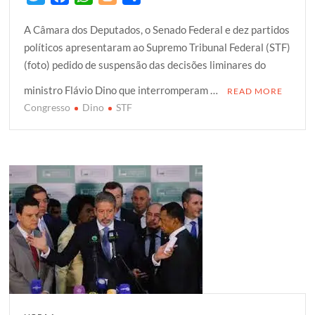
w
a
h
l
h
A Câmara dos Deputados, o Senado Federal e dez partidos
i
c
a
o
a
políticos apresentaram ao Supremo Tribunal Federal (STF)
t
e
t
g
r
(foto) pedido de suspensão das decisões liminares do
t
b
s
g
e
e
o
A
e
ministro Flávio Dino que interromperam …
READ MORE
r
o
p
r
Congresso
Dino
STF
k
p