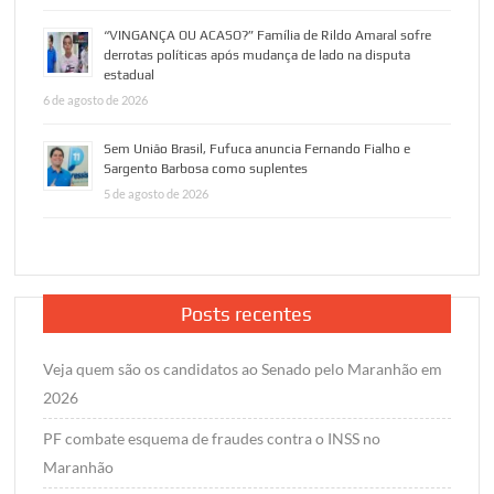
“VINGANÇA OU ACASO?” Família de Rildo Amaral sofre
derrotas políticas após mudança de lado na disputa
estadual
6 de agosto de 2026
Sem União Brasil, Fufuca anuncia Fernando Fialho e
Sargento Barbosa como suplentes
5 de agosto de 2026
Posts recentes
Veja quem são os candidatos ao Senado pelo Maranhão em
2026
PF combate esquema de fraudes contra o INSS no
Maranhão