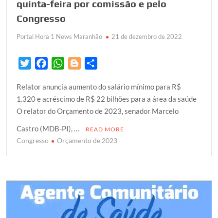
quinta-feira por comissão e pelo
Congresso
Portal Hora 1 News Maranhão
21 de dezembro de 2022
T
F
W
B
S
w
a
h
l
h
Relator anuncia aumento do salário mínimo para R$
i
c
a
o
a
1.320 e acréscimo de R$ 22 bilhões para a área da saúde
t
e
t
g
r
O relator do Orçamento de 2023, senador Marcelo
t
b
s
g
e
e
o
A
e
Castro (MDB-PI), …
READ MORE
r
o
p
r
Congresso
Orçamento de 2023
k
p