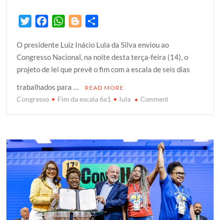
T
F
W
B
S
w
a
h
l
h
O presidente Luiz Inácio Lula da Silva enviou ao
i
c
a
o
a
Congresso Nacional, na noite desta terça-feira (14), o
t
e
t
g
r
projeto de lei que prevê o fim com a escala de seis dias
t
b
s
g
e
e
o
A
e
trabalhados para …
READ MORE
r
o
p
r
Congresso
Fim da escala 6x1
lula
on
Comment
k
p
Lula
envia
ao
Congresso
projeto
de
lei
pelo
fim
da
escala