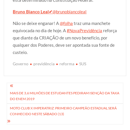
está determinado na Constituição Federal.
Bruno Bianco Leal
✔
@brunobiancoleal
Não se deixe enganar! A
@folha
traz uma manchete
equivocada no dia de hoje. A
#NovaPrevidência
reforça
que diante da CRIAÇÃO de um novo benefício, por
qualquer dos Poderes, deve ser apontada sua fonte de
custeio.
Governo
previdência
reforma
SUS
Navegação
MAIS DE 3,6 MILHÕES DE ESTUDANTES PEDIRAM ISENÇÃO DA TAXA
de
DO ENEM 2019
Post
MOTO CLUB X IMPERATRIZ: PRIMEIRO CAMPEÃO ESTADUAL SERÁ
CONHECIDO NESTE SÁBADO (13)