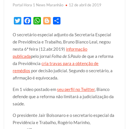
Portal Hora 1 News Maranhão
12 de abril de 2019
T
F
W
B
S
w
a
h
l
h
O secretário especial adjunto da Secretaria Especial
i
c
a
o
a
de Previdência e Trabalho, Bruno Bianco Leal, negou
t
e
t
g
r
nesta 6ª feira (12.abr.2019)
informação
t
b
s
g
e
publicada
pelo jornal
Folha de S.Paulo
de que a reforma
e
o
A
e
da Previdência
cria travas para a obtenção de
r
o
p
r
remédios
por decisão judicial. Segundo o secretário, a
k
p
afirmação é equivocada.
Em 1 vídeo postado em
seu perfil no Twitter
, Bianco
defende que a reforma não limitará a judicialização da
saúde.
O presidente Jair Bolsonaro e o secretario especial da
Previdência e Trabalho, Rogério Marinho,