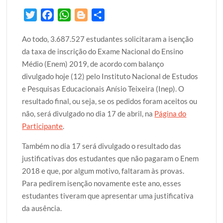
T
F
W
B
S
w
a
h
l
h
Ao todo, 3.687.527 estudantes solicitaram a isenção
i
c
a
o
a
da taxa de inscrição do Exame Nacional do Ensino
t
e
t
g
r
Médio (Enem) 2019, de acordo com balanço
t
b
s
g
e
divulgado hoje (12) pelo Instituto Nacional de Estudos
e
o
A
e
e Pesquisas Educacionais Anísio Teixeira (Inep). O
r
o
p
r
resultado final, ou seja, se os pedidos foram aceitos ou
k
p
não, será divulgado no dia 17 de abril, na
Página do
Participante
.
Também no dia 17 será divulgado o resultado das
justificativas dos estudantes que não pagaram o Enem
2018 e que, por algum motivo, faltaram às provas.
Para pedirem isenção novamente este ano, esses
estudantes tiveram que apresentar uma justificativa
da ausência.