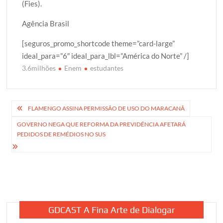
(Fies).
Agência Brasil
[seguros_promo_shortcode theme=”card-large”
ideal_para=”6″ ideal_para_lbl=”América do Norte” /]
3.6milhões
Enem
estudantes
Navegação
FLAMENGO ASSINA PERMISSÃO DE USO DO MARACANÃ
de
GOVERNO NEGA QUE REFORMA DA PREVIDÊNCIA AFETARÁ
PEDIDOS DE REMÉDIOS NO SUS
Post
GDCAST A Fina Arte de Dialogar