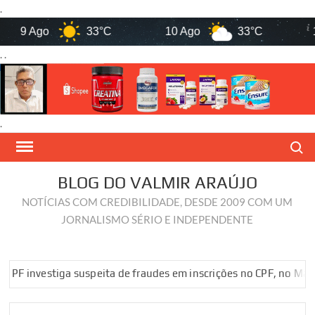
.
9 Ago
33°C
10 Ago
33°C
11 
. .
.
Skip
Search
to
content
BLOG DO VALMIR ARAÚJO
NOTÍCIAS COM CREDIBILIDADE, DESDE 2009 COM UM
JORNALISMO SÉRIO E INDEPENDENTE
nvestiga suspeita de fraudes em inscrições no CPF, no Maranhão