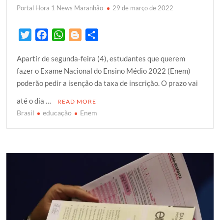
Portal Hora 1 News Maranhão
29 de março de 2022
T
F
W
B
S
w
a
h
l
h
Apartir de segunda-feira (4), estudantes que querem
i
c
a
o
a
fazer o Exame Nacional do Ensino Médio 2022 (Enem)
t
e
t
g
r
poderão pedir a isenção da taxa de inscrição. O prazo vai
t
b
s
g
e
e
o
A
e
até o dia …
READ MORE
r
o
p
r
Brasil
educação
Enem
k
p