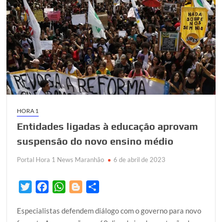
HORA 1
Entidades ligadas à educação aprovam
suspensão do novo ensino médio
Portal Hora 1 News Maranhão
6 de abril de 2023
T
F
W
B
S
w
a
h
l
h
Especialistas defendem diálogo com o governo para novo
i
c
a
o
a