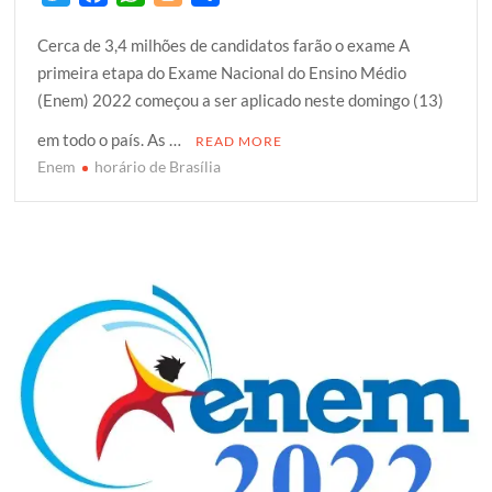
w
a
h
l
h
Cerca de 3,4 milhões de candidatos farão o exame A
i
c
a
o
a
primeira etapa do Exame Nacional do Ensino Médio
t
e
t
g
r
(Enem) 2022 começou a ser aplicado neste domingo (13)
t
b
s
g
e
e
o
A
e
em todo o país. As …
READ MORE
r
o
p
r
Enem
horário de Brasília
k
p