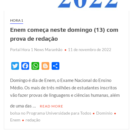
HORA 1
Enem começa neste domingo (13) com
prova de redação
Portal Hora 1 News Maranhão
11 de novembro de 2022
T
F
W
B
S
w
a
h
l
h
Domingo é dia de Enem, o Exame Nacional do Ensino
i
c
a
o
a
Médio. Os mais de três milhões de estudantes inscritos
t
e
t
g
r
vão fazer provas de linguagens e ciências humanas, além
t
b
s
g
e
e
o
A
e
de uma das …
READ MORE
r
o
p
r
bolsa no Programa Universidade para Todos
Domínio
k
p
Enem
redação