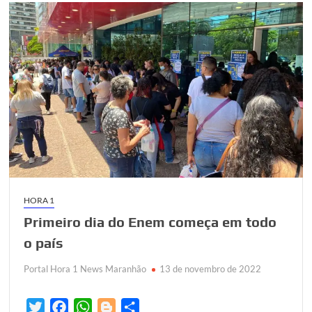
HORA 1
Primeiro dia do Enem começa em todo
o país
Portal Hora 1 News Maranhão
13 de novembro de 2022
T
F
W
B
S