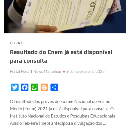
HORA 1
Resultado do Enem já está disponível
para consulta
Portal Hora 1 News Maranhão
9 de fevereiro de 2022
T
F
W
B
S
w
a
h
l
h
O resultado das provas do Exame Nacional do Ensino
i
c
a
o
a
Médio (Enem) 2021 já está disponível para consulta. O
t
e
t
g
r
Instituto Nacional de Estudos e Pesquisas Educacionais
t
b
s
g
e
Anísio Teixeira (Inep) antecipou a divulgação dos …
e
o
A
e