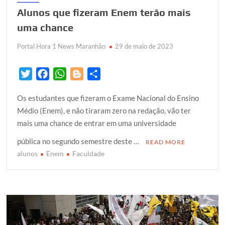
Alunos que fizeram Enem terão mais
uma chance
Portal Hora 1 News Maranhão
29 de maio de 2023
T
F
W
B
S
w
a
h
l
h
Os estudantes que fizeram o Exame Nacional do Ensino
i
c
a
o
a
Médio (Enem), e não tiraram zero na redação, vão ter
t
e
t
g
r
mais uma chance de entrar em uma universidade
t
b
s
g
e
e
o
A
e
pública no segundo semestre deste …
READ MORE
r
o
p
r
alunos
Enem
Faculdade
k
p