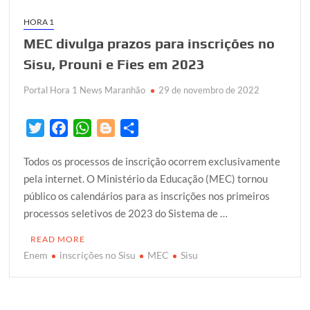
HORA 1
MEC divulga prazos para inscrições no
Sisu, Prouni e Fies em 2023
Portal Hora 1 News Maranhão
29 de novembro de 2022
T
F
W
B
S
w
a
h
l
h
Todos os processos de inscrição ocorrem exclusivamente
i
c
a
o
a
pela internet. O Ministério da Educação (MEC) tornou
t
e
t
g
r
público os calendários para as inscrições nos primeiros
t
b
s
g
e
processos seletivos de 2023 do Sistema de …
e
o
A
e
r
o
p
r
READ MORE
k
p
Enem
inscrições no Sisu
MEC
Sisu