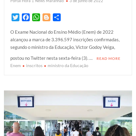
Portal Hora 1 News Maranhão
3 de junho de 2022
T
F
W
B
S
w
a
h
l
h
O Exame Nacional do Ensino Médio (Enem) de 2022
i
c
a
o
a
alcançou a marca de 3.396.597 inscrições confirmadas,
t
e
t
g
r
segundo o ministro da Educação, Victor Godoy Veiga,
t
b
s
g
e
e
o
A
e
postou no Twitter nesta sexta-feira (3). …
READ MORE
r
o
p
r
Enem
inscritos
ministro da Educação
k
p