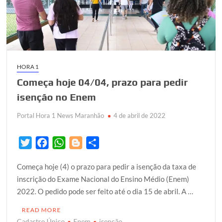
HORA 1
Começa hoje 04/04, prazo para pedir
isenção no Enem
Portal Hora 1 News Maranhão
4 de abril de 2022
T
F
W
B
S
w
a
h
l
h
Começa hoje (4) o prazo para pedir a isenção da taxa de
i
c
a
o
a
inscrição do Exame Nacional do Ensino Médio (Enem)
t
e
t
g
r
2022. O pedido pode ser feito até o dia 15 de abril. A …
t
b
s
g
e
e
o
A
e
READ MORE
r
o
p
r
Cadastro Único
Enem
isenção