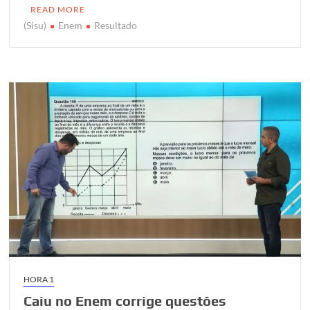
r
o
p
r
READ MORE
k
p
(Sisu)
Enem
Resultado
HORA 1
Caiu no Enem corrige questões