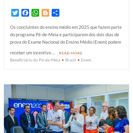
T
F
W
B
S
w
a
h
l
h
Os concluintes do ensino médio em 2025 que fazem parte
i
c
a
o
a
do programa Pé-de-Meia e participarem dos dois dias de
t
e
t
g
r
prova do Exame Nacional do Ensino Médio (Enem) podem
t
b
s
g
e
e
o
A
e
receber um incentivo …
READ MORE
r
o
p
r
Beneficiário do Pé-de-Meia
Brasil
Enem
k
p