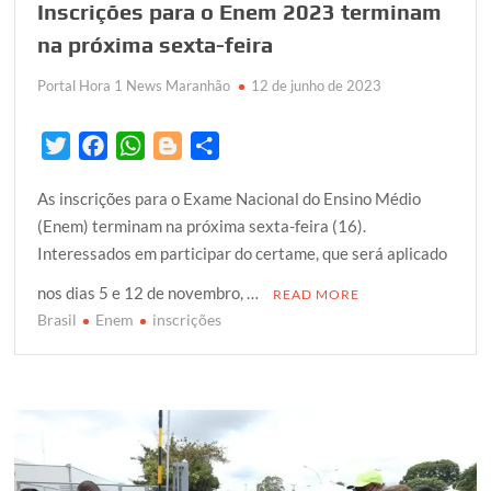
Inscrições para o Enem 2023 terminam
na próxima sexta-feira
Portal Hora 1 News Maranhão
12 de junho de 2023
T
F
W
B
S
w
a
h
l
h
As inscrições para o Exame Nacional do Ensino Médio
i
c
a
o
a
(Enem) terminam na próxima sexta-feira (16).
t
e
t
g
r
Interessados em participar do certame, que será aplicado
t
b
s
g
e
e
o
A
e
nos dias 5 e 12 de novembro, …
READ MORE
r
o
p
r
Brasil
Enem
inscrições
k
p