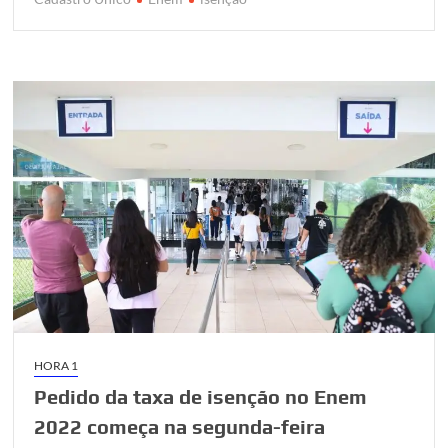
k
p
HORA 1
Pedido da taxa de isenção no Enem
2022 começa na segunda-feira