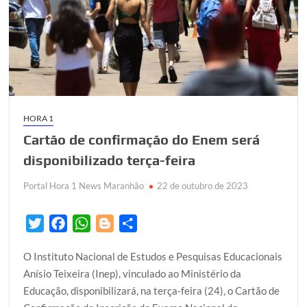
HORA 1
Cartão de confirmação do Enem será
disponibilizado terça-feira
Portal Hora 1 News Maranhão
22 de outubro de 2023
T
F
W
B
S
w
a
h
l
h
O Instituto Nacional de Estudos e Pesquisas Educacionais
i
c
a
o
a
Anísio Teixeira (Inep), vinculado ao Ministério da
t
e
t
g
r
Educação, disponibilizará, na terça-feira (24), o Cartão de
t
b
s
g
e