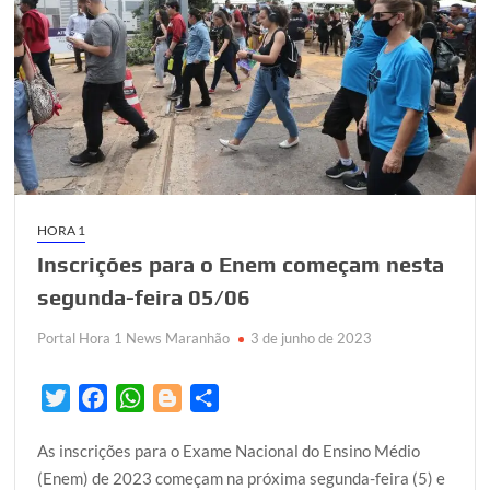
HORA 1
Inscrições para o Enem começam nesta
segunda-feira 05/06
Portal Hora 1 News Maranhão
3 de junho de 2023
T
F
W
B
S
w
a
h
l
h
As inscrições para o Exame Nacional do Ensino Médio
i
c
a
o
a
(Enem) de 2023 começam na próxima segunda-feira (5) e
t
e
t
g
r