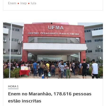
r
o
p
r
Enem
inep
lula
k
p
HORA 1
Enem no Maranhão, 178.616 pessoas
estão inscritas