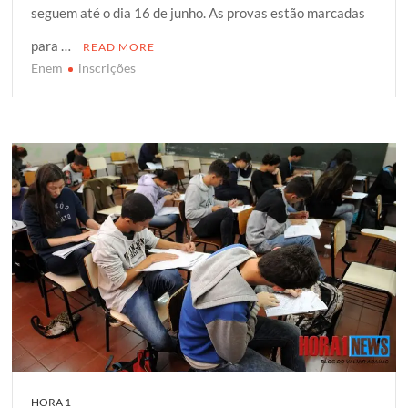
seguem até o dia 16 de junho. As provas estão marcadas
t
b
s
g
e
e
o
A
e
para …
READ MORE
r
o
p
r
Enem
inscrições
k
p
HORA 1