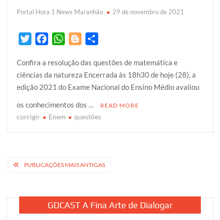
Portal Hora 1 News Maranhão
29 de novembro de 2021
T
F
W
B
S
w
a
h
l
h
Confira a resolução das questões de matemática e
i
c
a
o
a
ciências da natureza Encerrada às 18h30 de hoje (28), a
t
e
t
g
r
edição 2021 do Exame Nacional do Ensino Médio avaliou
t
b
s
g
e
e
o
A
e
os conhecimentos dos …
READ MORE
r
o
p
r
corrigir
Enem
questões
k
p
Navegação
PUBLICAÇÕES MAIS ANTIGAS
por
posts
GDCAST A Fina Arte de Dialogar