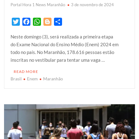
Portal Hora 1 News Maranhão
3 de novembro de 2024
T
F
W
B
S
w
a
h
l
h
Neste domingo (3), será realizada a primeira etapa
i
c
a
o
a
do Exame Nacional do Ensino Médio (Enem) 2024 em
t
e
t
g
r
todo no país. No Maranhão, 178.616 pessoas estão
t
b
s
g
e
inscritas no vestibular para tentar uma vaga …
e
o
A
e
r
o
p
r
READ MORE
k
p
Brasil
Enem
Maranhão