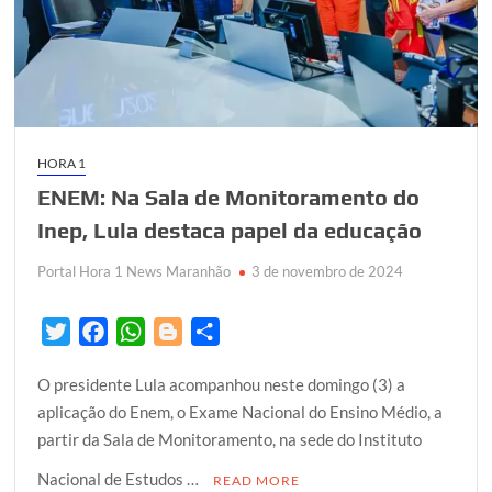
HORA 1
ENEM: Na Sala de Monitoramento do
Inep, Lula destaca papel da educação
Portal Hora 1 News Maranhão
3 de novembro de 2024
T
F
W
B
S
w
a
h
l
h
O presidente Lula acompanhou neste domingo (3) a
i
c
a
o
a
aplicação do Enem, o Exame Nacional do Ensino Médio, a
t
e
t
g
r
partir da Sala de Monitoramento, na sede do Instituto
t
b
s
g
e
e
o
A
e
Nacional de Estudos …
READ MORE