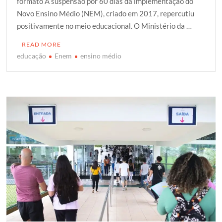
formato A suspensão por 60 dias da implementação do
t
e
t
g
r
Novo Ensino Médio (NEM), criado em 2017, repercutiu
t
b
s
g
e
positivamente no meio educacional. O Ministério da …
e
o
A
e
r
o
p
r
READ MORE
k
p
educação
Enem
ensino médio