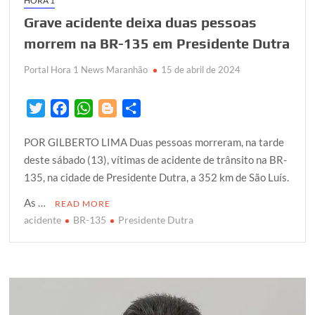
HORA 1
Grave acidente deixa duas pessoas
morrem na BR-135 em Presidente Dutra
Portal Hora 1 News Maranhão
15 de abril de 2024
T
F
W
B
S
w
a
h
l
h
POR GILBERTO LIMA Duas pessoas morreram, na tarde
i
c
a
o
a
deste sábado (13), vítimas de acidente de trânsito na BR-
t
e
t
g
r
135, na cidade de Presidente Dutra, a 352 km de São Luís.
t
b
s
g
e
e
o
A
e
As …
READ MORE
r
o
p
r
acidente
BR-135
Presidente Dutra
k
p