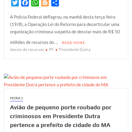
T
F
W
B
S
w
a
h
l
h
A Polícia Federal deflagrou, na manhã desta terça-feira
i
c
a
o
a
(19/8), a Operação Lei do Retorno para desarticular uma
t
e
t
g
r
organização criminosa suspeita de desviar mais de R$ 50
t
b
s
g
e
e
o
A
e
milhões de recursos do …
READ MORE
r
o
p
r
desvio de recursos
PF
Presidente Dutra
k
p
HORA 1
Avião de pequeno porte roubado por
criminosos em Presidente Dutra
pertence a prefeito de cidade do MA