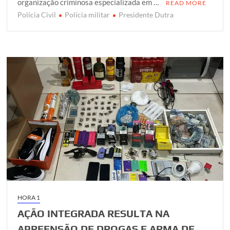
organização criminosa especializada em …
READ MORE
r
o
p
r
Polícia Civil
Polícia militar
Presidente Dutra
k
p
HORA 1
AÇÃO INTEGRADA RESULTA NA
APREENSÃO DE DROGAS E ARMA DE