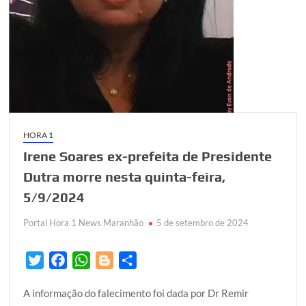
HORA 1
Irene Soares ex-prefeita de Presidente
Dutra morre nesta quinta-feira,
5/9/2024
Portal Hora 1 News Maranhão
5 de setembro de 2024
T
F
W
B
S
w
a
h
l
h
A informação do falecimento foi dada por Dr Remir
i
c
a
o
a