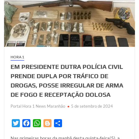
HORA 1
EM PRESIDENTE DUTRA POLÍCIA CIVIL
PRENDE DUPLA POR TRÁFICO DE
DROGAS, POSSE IRREGULAR DE ARMA
DE FOGO E RECEPTAÇÃO DOLOSA
Portal Hora 1 News Maranhão
5 de setembro de 2024
T
F
W
B
S
w
a
h
l
h
Nas primeiras horas da manhã desta quinta-feira(5), a