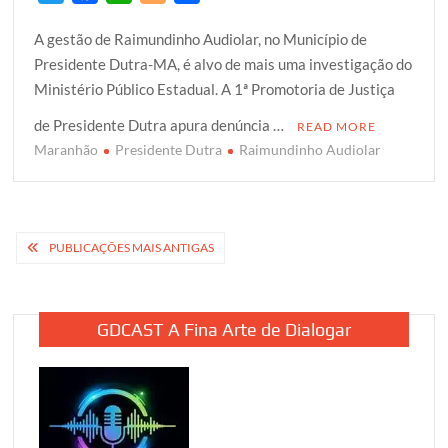
w
a
h
l
h
A gestão de Raimundinho Audiolar, no Município de
i
c
a
o
a
Presidente Dutra-MA, é alvo de mais uma investigação do
t
e
t
g
r
Ministério Público Estadual. A 1ª Promotoria de Justiça
t
b
s
g
e
e
o
A
e
de Presidente Dutra apura denúncia …
READ MORE
r
o
p
r
Maranhão
Presidente Dutra
Raimundinho Audiolar
k
p
Navegação
PUBLICAÇÕES MAIS ANTIGAS
por
posts
GDCAST A Fina Arte de Dialogar