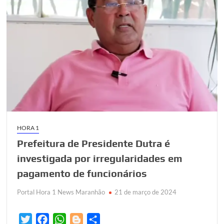
HORA 1
Prefeitura de Presidente Dutra é
investigada por irregularidades em
pagamento de funcionários
Portal Hora 1 News Maranhão
21 de março de 2024
T
F
W
B
S