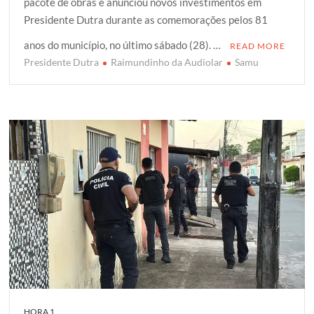
pacote de obras e anunciou novos investimentos em
t
e
t
g
r
Presidente Dutra durante as comemorações pelos 81
t
b
s
g
e
e
o
A
e
anos do município, no último sábado (28). …
READ MORE
r
o
p
r
Presidente Dutra
Raimundinho da Audiolar
Samu
k
p
HORA 1