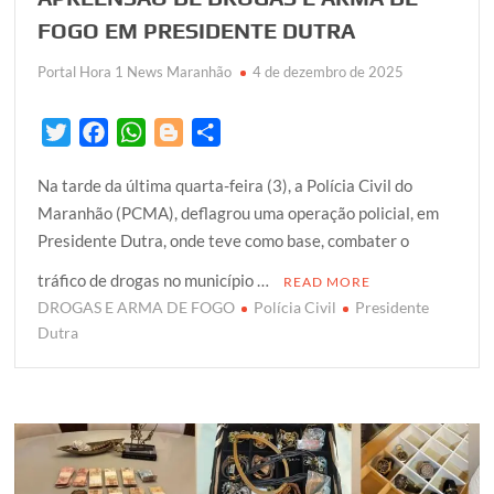
FOGO EM PRESIDENTE DUTRA
Portal Hora 1 News Maranhão
4 de dezembro de 2025
T
F
W
B
S
w
a
h
l
h
Na tarde da última quarta-feira (3), a Polícia Civil do
i
c
a
o
a
Maranhão (PCMA), deflagrou uma operação policial, em
t
e
t
g
r
Presidente Dutra, onde teve como base, combater o
t
b
s
g
e
e
o
A
e
tráfico de drogas no município …
READ MORE
r
o
p
r
DROGAS E ARMA DE FOGO
Polícia Civil
Presidente
k
p
Dutra