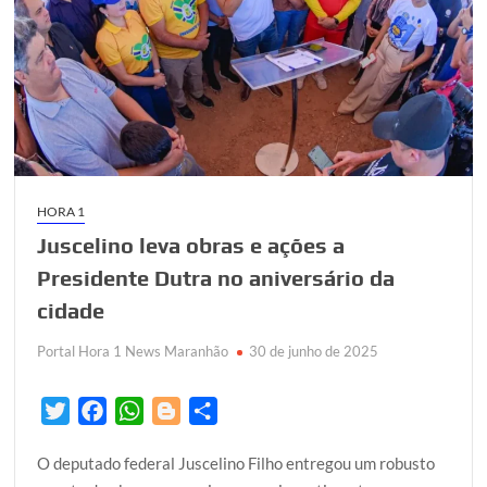
HORA 1
Juscelino leva obras e ações a
Presidente Dutra no aniversário da
cidade
Portal Hora 1 News Maranhão
30 de junho de 2025
T
F
W
B
S
w
a
h
l
h
O deputado federal Juscelino Filho entregou um robusto
i
c
a
o
a