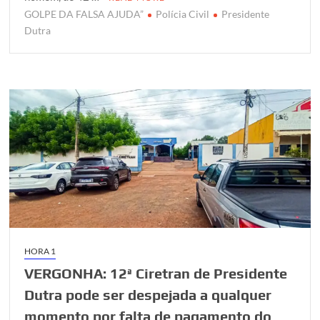
r
o
p
r
GOLPE DA FALSA AJUDA”
Polícia Civil
Presidente
k
p
Dutra
HORA 1
VERGONHA: 12ª Ciretran de Presidente
Dutra pode ser despejada a qualquer
momento por falta de pagamento do