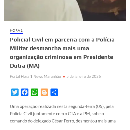
HORA 1
Policial Civil em parceria com a Polícia
Militar desmancha mais uma
organização criminosa em Presidente
Dutra (MA)
Portal Hora 1 News Maranhão
5 de janeiro de 2026
T
F
W
B
S
w
a
h
l
h
Uma operação realizada nesta segunda-feira (05), pela
i
c
a
o
a
Polícia Civil juntamente com o CTA e a PM, sobe o
t
e
t
g
r
comando do delegado César Ferro, desmontou mais uma
t
b
s
g
e
e
o
A
e