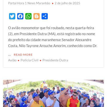
Portal Hora 1 News Maranhão
2 de julho de 2025
T
F
W
B
S
w
a
h
l
h
O avião monomotor que foi roubado, nesta quarta-feira
i
c
a
o
a
(2), em Presidente Dutra (MA), está registrado no nome
t
e
t
g
r
do prefeito da cidade maranhense Senador Alexandre
t
b
s
g
e
Costa, Nilo Tayrone Arouche Amorim, conhecido como Dr.
e
o
A
e
r
o
p
r
…
READ MORE
k
p
Avião
Polícia Civil
Presidente Dutra