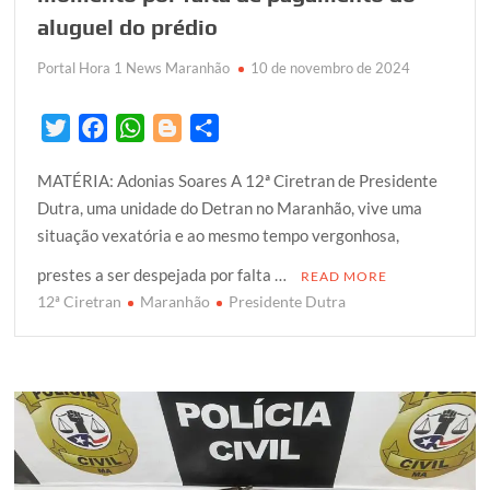
aluguel do prédio
Portal Hora 1 News Maranhão
10 de novembro de 2024
T
F
W
B
S
w
a
h
l
h
MATÉRIA: Adonias Soares A 12ª Ciretran de Presidente
i
c
a
o
a
Dutra, uma unidade do Detran no Maranhão, vive uma
t
e
t
g
r
situação vexatória e ao mesmo tempo vergonhosa,
t
b
s
g
e
e
o
A
e
prestes a ser despejada por falta …
READ MORE
r
o
p
r
12ª Ciretran
Maranhão
Presidente Dutra
k
p