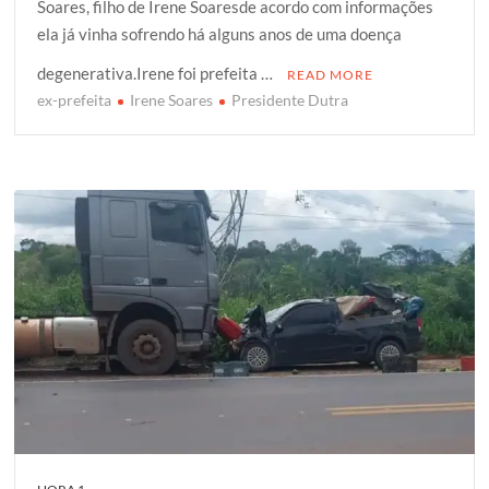
Soares, filho de Irene Soaresde acordo com informações
t
e
t
g
r
ela já vinha sofrendo há alguns anos de uma doença
t
b
s
g
e
e
o
A
e
degenerativa.Irene foi prefeita …
READ MORE
r
o
p
r
ex-prefeita
Irene Soares
Presidente Dutra
k
p