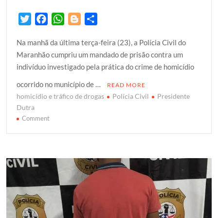
T
F
W
B
S
w
a
h
l
h
Na manhã da última terça-feira (23), a Polícia Civil do
i
c
a
o
a
Maranhão cumpriu um mandado de prisão contra um
t
e
t
g
r
indivíduo investigado pela prática do crime de homicídio
t
b
s
g
e
e
o
A
e
ocorrido no município de …
READ MORE
r
o
p
r
homicídio e tráfico de drogas
Polícia Civil
Presidente
k
p
Dutra
on
Comment
EM
PRESIDENTE
DUTRA,
INVESTIGADO
POR
HOMICÍDIO
É
PRESO
PELA