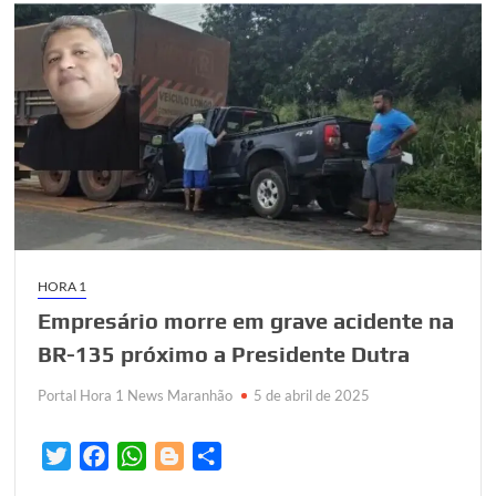
HORA 1
Empresário morre em grave acidente na
BR-135 próximo a Presidente Dutra
Portal Hora 1 News Maranhão
5 de abril de 2025
T
F
W
B
S
w
a
h
l
h