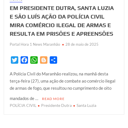
EM PRESIDENTE DUTRA, SANTA LUZIA
E SÃO LUÍS AÇÃO DA POLÍCIA CIVIL
MIRA COMÉRCIO ILEGAL DE ARMAS E
RESULTA EM PRISÕES E APREENSÕES
Portal Hora 1 News Maranhão
28 de maio de 2025
T
F
W
B
S
w
a
h
l
h
A Polícia Civil do Maranhão realizou, na manhã desta
i
c
a
o
a
terça-feira (27), uma ação de combate ao comércio ilegal
t
e
t
g
r
de armas de fogo, que resultou no cumprimento de oito
t
b
s
g
e
e
o
A
e
mandados de …
READ MORE
r
o
p
r
POLÍCIA CIVIL
Presidente Dutra
Santa Luzia
k
p