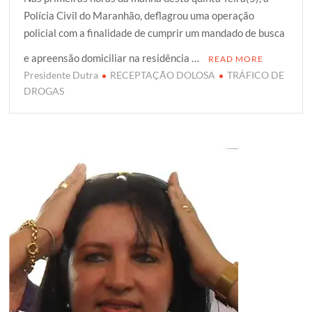
i
c
a
o
a
Polícia Civil do Maranhão, deflagrou uma operação
t
e
t
g
r
policial com a finalidade de cumprir um mandado de busca
t
b
s
g
e
e
o
A
e
e apreensão domiciliar na residência …
READ MORE
r
o
p
r
Presidente Dutra
RECEPTAÇÃO DOLOSA
TRÁFICO DE
k
p
DROGAS