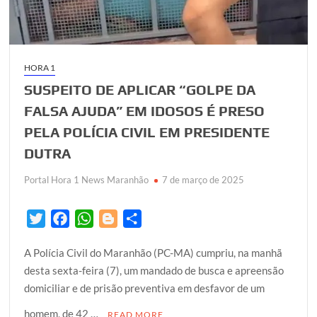
HORA 1
SUSPEITO DE APLICAR “GOLPE DA
FALSA AJUDA” EM IDOSOS É PRESO
PELA POLÍCIA CIVIL EM PRESIDENTE
DUTRA
Portal Hora 1 News Maranhão
7 de março de 2025
T
F
W
B
S
w
a
h
l
h
A Polícia Civil do Maranhão (PC-MA) cumpriu, na manhã
i
c
a
o
a
desta sexta-feira (7), um mandado de busca e apreensão
t
e
t
g
r
domiciliar e de prisão preventiva em desfavor de um
t
b
s
g
e
e
o
A
e
homem, de 42 …
READ MORE