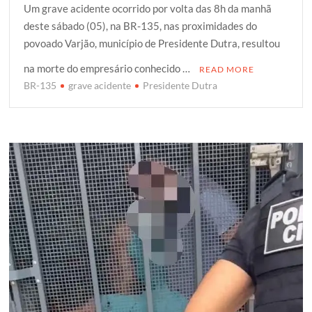
Um grave acidente ocorrido por volta das 8h da manhã
i
c
a
o
a
deste sábado (05), na BR-135, nas proximidades do
t
e
t
g
r
povoado Varjão, município de Presidente Dutra, resultou
t
b
s
g
e
e
o
A
e
na morte do empresário conhecido …
READ MORE
r
o
p
r
BR-135
grave acidente
Presidente Dutra
k
p