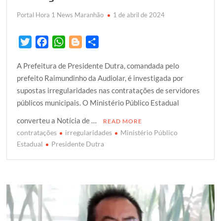
Portal Hora 1 News Maranhão
1 de abril de 2024
T
F
W
B
S
w
a
h
l
h
A Prefeitura de Presidente Dutra, comandada pelo
i
c
a
o
a
prefeito Raimundinho da Audiolar, é investigada por
t
e
t
g
r
supostas irregularidades nas contratações de servidores
t
b
s
g
e
públicos municipais. O Ministério Público Estadual
e
o
A
e
r
o
p
r
converteu a Notícia de …
READ MORE
k
p
contratações
irregularidades
Ministério Público
Estadual
Presidente Dutra