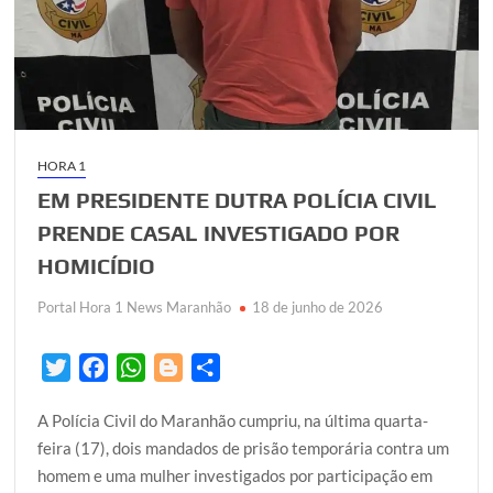
POLÍCIA
CIVIL
HORA 1
EM PRESIDENTE DUTRA POLÍCIA CIVIL
PRENDE CASAL INVESTIGADO POR
HOMICÍDIO
Portal Hora 1 News Maranhão
18 de junho de 2026
T
F
W
B
S
w
a
h
l
h
A Polícia Civil do Maranhão cumpriu, na última quarta-
i
c
a
o
a
feira (17), dois mandados de prisão temporária contra um
t
e
t
g
r
homem e uma mulher investigados por participação em
t
b
s
g
e