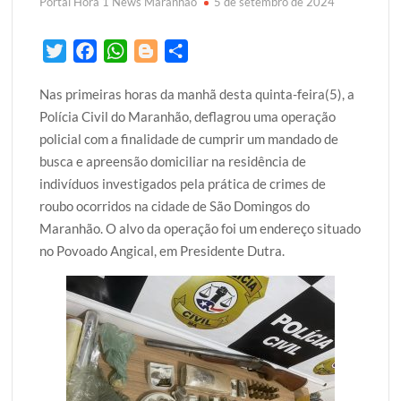
Portal Hora 1 News Maranhão
5 de setembro de 2024
T
F
W
B
S
w
a
h
l
h
Nas primeiras horas da manhã desta quinta-feira(5), a
i
c
a
o
a
Polícia Civil do Maranhão, deflagrou uma operação
t
e
t
g
r
policial com a finalidade de cumprir um mandado de
t
b
s
g
e
busca e apreensão domiciliar na residência de
e
o
A
e
indivíduos investigados pela prática de crimes de
r
o
p
r
roubo ocorridos na cidade de São Domingos do
k
p
Maranhão. O alvo da operação foi um endereço situado
no Povoado Angical, em Presidente Dutra.