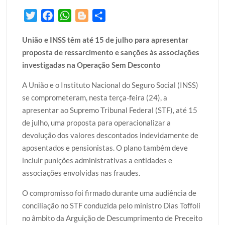
T
F
W
B
S
w
a
h
l
h
União e INSS têm até 15 de julho para apresentar
i
c
a
o
a
proposta de ressarcimento e sanções às associações
t
e
t
g
r
investigadas na Operação Sem Desconto
t
b
s
g
e
e
o
A
e
A União e o Instituto Nacional do Seguro Social (INSS)
r
o
p
r
se comprometeram, nesta terça-feira (24), a
k
p
apresentar ao Supremo Tribunal Federal (STF), até 15
de julho, uma proposta para operacionalizar a
devolução dos valores descontados indevidamente de
aposentados e pensionistas. O plano também deve
incluir punições administrativas a entidades e
associações envolvidas nas fraudes.
O compromisso foi firmado durante uma audiência de
conciliação no STF conduzida pelo ministro Dias Toffoli
no âmbito da Arguição de Descumprimento de Preceito