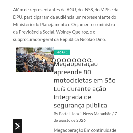
Além de representantes da AGU, do INSS, do MPF e da
DPU, participaram da audiência um representante do
Ministério do Planejamento e Orçamento, o ministro
da Previdência Social, Wolney Queiroz, e o
subprocurador-geral da República Nicolao Dino.
HORA 1
Megaoperação
udes
apreende 80
o
motocicletas em São
ão
Luís durante ação
integrada de
anhão
segurança pública
ou,
By Portal Hora 1 News Maranhão
/ 7
de agosto de 2026
a
ta,
Megaoperação Em continuidade