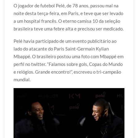
O jogador de futebol Pelé, de 78 anos, passou mal na
i
c
a
o
a
noite desta terça-feira, em Paris, e teve que ser levado
t
e
t
g
r
a um hospital francês. O eterno camisa 10 da seleção
t
b
s
g
e
brasileira teve uma febre alta e precisou ser medicado.
e
o
A
e
r
o
p
r
Pelé havia participado de um evento publicitário ao
k
p
lado do atacante do Paris Saint-Germain Kylian
Mbappé. O brasileiro postou uma foto com Mbappé em
perfil no twitter. “Falamos sobre gols, Copas do Mundo
e relógios. Grande encontro!”, escreveu o tri-campeão
mundial.