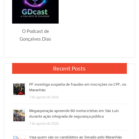
O Podcast de
Gonçalves Dias
Recent Posts
PF investiga suspeita de fraudes em inscrições no CPF, no
Maranhão
7 de agosto de 2026
Megaoperação apreende 80 motocicletas em São Luís
durante ação integrada de segurança pública
7 de agosto de 2026
Veja quem são os candidatos ao Senado pelo Maranhão