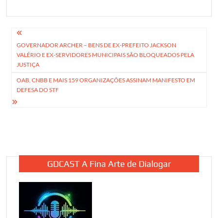
Navegação
GOVERNADOR ARCHER – BENS DE EX-PREFEITO JACKSON
de
VALÉRIO E EX-SERVIDORES MUNICIPAIS SÃO BLOQUEADOS PELA
Post
JUSTIÇA
OAB, CNBB E MAIS 159 ORGANIZAÇÕES ASSINAM MANIFESTO EM
DEFESA DO STF
GDCAST A Fina Arte de Dialogar