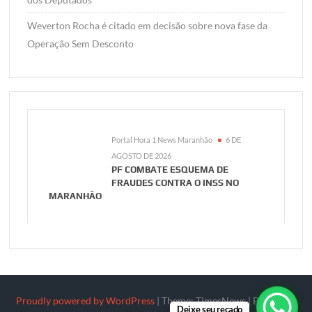
Weverton Rocha é citado em decisão sobre nova fase da
Operação Sem Desconto
Portal Hora 1 News Maranhão
6 DE
AGOSTO DE 2026
PF COMBATE ESQUEMA DE
FRAUDES CONTRA O INSS NO
MARANHÃO
Proudly powered by WordPress
|
Theme: TimesNews
|
By
Theme
Deixe seu recado