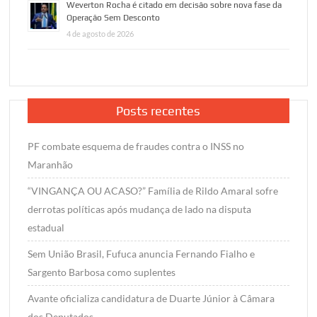
Weverton Rocha é citado em decisão sobre nova fase da
Operação Sem Desconto
4 de agosto de 2026
Posts recentes
PF combate esquema de fraudes contra o INSS no
Maranhão
“VINGANÇA OU ACASO?” Família de Rildo Amaral sofre
derrotas políticas após mudança de lado na disputa
estadual
Sem União Brasil, Fufuca anuncia Fernando Fialho e
Sargento Barbosa como suplentes
Avante oficializa candidatura de Duarte Júnior à Câmara
dos Deputados