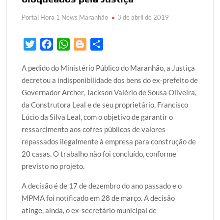
Portal Hora 1 News Maranhão
3 de abril de 2019
T
F
W
B
S
w
a
h
l
h
A pedido do Ministério Público do Maranhão, a Justiça
i
c
a
o
a
decretou a indisponibilidade dos bens do ex-prefeito de
t
e
t
g
r
Governador Archer, Jackson Valério de Sousa Oliveira,
t
b
s
g
e
da Construtora Leal e de seu proprietário, Francisco
e
o
A
e
Lúcio da Silva Leal, com o objetivo de garantir o
r
o
p
r
ressarcimento aos cofres públicos de valores
k
p
repassados ilegalmente à empresa para construção de
20 casas. O trabalho não foi concluído, conforme
previsto no projeto.
A decisão é de 17 de dezembro do ano passado e o
MPMA foi notificado em 28 de março. A decisão
atinge, ainda, o ex-secretário municipal de