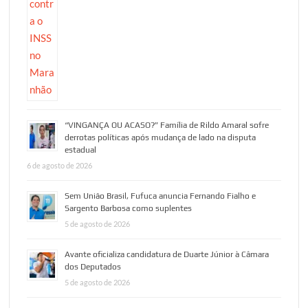
“VINGANÇA OU ACASO?” Família de Rildo Amaral sofre
derrotas políticas após mudança de lado na disputa
estadual
6 de agosto de 2026
Sem União Brasil, Fufuca anuncia Fernando Fialho e
Sargento Barbosa como suplentes
5 de agosto de 2026
Avante oficializa candidatura de Duarte Júnior à Câmara
dos Deputados
5 de agosto de 2026