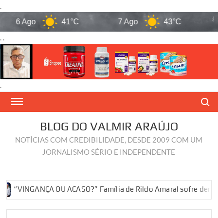
.
6 Ago
41°C
7 Ago
43°C
8 
. .
.
Skip
Search
to
content
BLOG DO VALMIR ARAÚJO
NOTÍCIAS COM CREDIBILIDADE, DESDE 2009 COM UM
JORNALISMO SÉRIO E INDEPENDENTE
INGANÇA OU ACASO?” Família de Rildo Amaral sofre derrotas polí