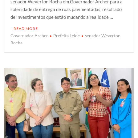
senador Weverton Rocha em Governador Archer para a
t
e
t
g
r
solenidade de entrega de ruas pavimentadas, resultado
t
b
s
g
e
de investimentos que estão mudando a realidade …
e
o
A
e
r
o
p
r
READ MORE
k
p
Governador Archer
Prefeita Leide
senador Weverton
Rocha