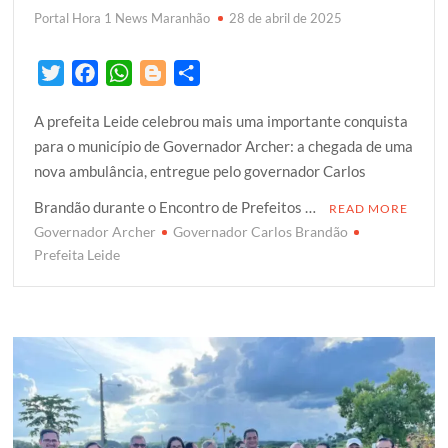
Portal Hora 1 News Maranhão
28 de abril de 2025
T
F
W
B
S
w
a
h
l
h
A prefeita Leide celebrou mais uma importante conquista
i
c
a
o
a
para o município de Governador Archer: a chegada de uma
t
e
t
g
r
nova ambulância, entregue pelo governador Carlos
t
b
s
g
e
e
o
A
e
Brandão durante o Encontro de Prefeitos …
READ MORE
r
o
p
r
Governador Archer
Governador Carlos Brandão
k
p
Prefeita Leide