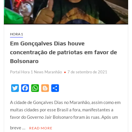
HORA 1
Em Gonçqalves Dias houve
concentração de patriotas em favor de
Bolsonaro
Portal Hora 1 News Maranhão
7 de setembro de 2021
T
F
W
B
S
w
a
h
l
h
A cidade de Gonçalves Dias no Maranhão, assim como em
i
c
a
o
a
muitas cidades por esse Brasil a fora, manifestantes a
t
e
t
g
r
favor do Governo Jair Bolsonaro foram às ruas. Após um
t
b
s
g
e
e
o
A
e
breve …
READ MORE