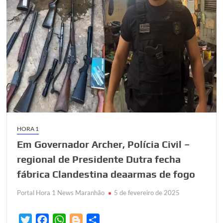
HORA 1
Em Governador Archer, Polícia Civil –
regional de Presidente Dutra fecha
fábrica Clandestina deaarmas de fogo
Portal Hora 1 News Maranhão
5 de fevereiro de 2025
T
F
W
B
S