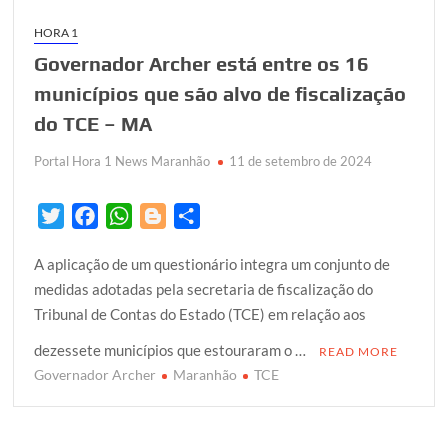
HORA 1
Governador Archer está entre os 16
municípios que são alvo de fiscalização
do TCE – MA
Portal Hora 1 News Maranhão
11 de setembro de 2024
T
F
W
B
S
w
a
h
l
h
A aplicação de um questionário integra um conjunto de
i
c
a
o
a
medidas adotadas pela secretaria de fiscalização do
t
e
t
g
r
Tribunal de Contas do Estado (TCE) em relação aos
t
b
s
g
e
e
o
A
e
dezessete municípios que estouraram o …
READ MORE
r
o
p
r
Governador Archer
Maranhão
TCE
k
p