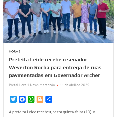
HORA 1
Prefeita Leide recebe o senador
Weverton Rocha para entrega de ruas
pavimentadas em Governador Archer
Portal Hora 1 News Maranhão
11 de abril de 2025
T
F
W
B
S
w
a
h
l
h
A prefeita Leide recebeu, nesta quinta-feira (10), o
i
c
a
o
a