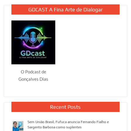
posts
GDCAST A Fina Arte de Dialogar
O Podcast de
Gonçalves Dias
Recent Posts
Sem União Brasil, Fufuca anuncia Fernando Fialho e
Sargento Barbosa como suplentes