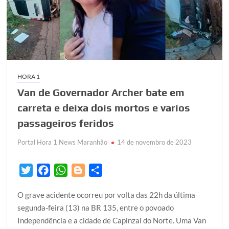
HORA 1
Van de Governador Archer bate em
carreta e deixa dois mortos e varios
passageiros feridos
Portal Hora 1 News Maranhão
14 de novembro de 2023
T
F
W
B
S
w
a
h
l
h
O grave acidente ocorreu por volta das 22h da última
i
c
a
o
a
segunda-feira (13) na BR 135, entre o povoado
t
e
t
g
r
Independência e a cidade de Capinzal do Norte. Uma Van
t
b
s
g
e