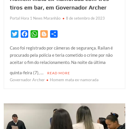
tiros em bar, em Governador Archer
Portal Hora 1 News Maranhão
8 de setembro de 2023
T
F
W
B
S
w
a
h
l
h
Caso foi registrado por câmeras de segurança. Railan é
i
c
a
o
a
procurado pela polícia e teria cometido o crime por não
t
e
t
g
r
aceitar o fim do relacionamento. Na noite da última
t
b
s
g
e
e
o
A
e
quinta-feira (7), …
READ MORE
r
o
p
r
Governador Archer
Homem mata ex-namorada
k
p