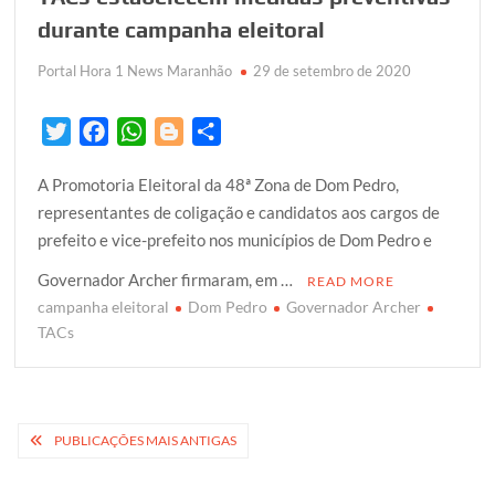
durante campanha eleitoral
Portal Hora 1 News Maranhão
29 de setembro de 2020
T
F
W
B
S
w
a
h
l
h
A Promotoria Eleitoral da 48ª Zona de Dom Pedro,
i
c
a
o
a
representantes de coligação e candidatos aos cargos de
t
e
t
g
r
prefeito e vice-prefeito nos municípios de Dom Pedro e
t
b
s
g
e
e
o
A
e
Governador Archer firmaram, em …
READ MORE
r
o
p
r
campanha eleitoral
Dom Pedro
Governador Archer
k
p
TACs
Navegação
PUBLICAÇÕES MAIS ANTIGAS
por