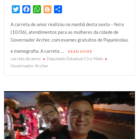
T
F
W
B
S
w
a
h
l
h
A carreta de amor realizou na manhã desta sexta – feira
i
c
a
o
a
(10/06), atendimentos para as mulheres da cidade de
t
e
t
g
r
Governador Archer, com exames gratuitos de Papanicolau
t
b
s
g
e
e
o
A
e
e mamografia. A carreta …
READ MORE
r
o
p
r
carreta de amor
Deputado Estadual Ciro Neto
k
p
Governador Archer