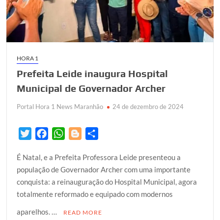
HORA 1
Prefeita Leide inaugura Hospital
Municipal de Governador Archer
Portal Hora 1 News Maranhão
24 de dezembro de 2024
T
F
W
B
S
w
a
h
l
h
É Natal, e a Prefeita Professora Leide presenteou a
i
c
a
o
a
população de Governador Archer com uma importante
t
e
t
g
r
conquista: a reinauguração do Hospital Municipal, agora
t
b
s
g
e
totalmente reformado e equipado com modernos
e
o
A
e
r
o
p
r
aparelhos. …
READ MORE