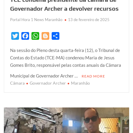
Governador Archer a devolver recursos
Portal Hora 1 News Maranhão
13 de fevereiro de 2025
T
F
W
B
S
w
a
h
l
h
Na sessão do Pleno desta quarta-feira (12), o Tribunal de
i
c
a
o
a
Contas do Estado (TCE-MA) condenou Maria de Jesus
t
e
t
g
r
Gomes Brito, responsável pelas contas anuais da Câmara
t
b
s
g
e
e
o
A
e
Municipal de Governador Archer …
READ MORE
r
o
p
r
Câmara
Governador Archer
Maranhão
k
p