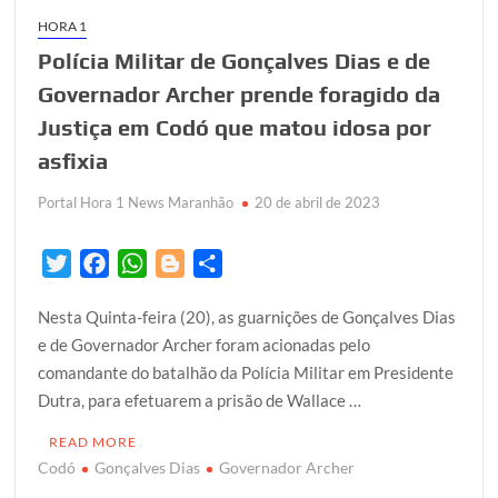
HORA 1
Polícia Militar de Gonçalves Dias e de
Governador Archer prende foragido da
Justiça em Codó que matou idosa por
asfixia
Portal Hora 1 News Maranhão
20 de abril de 2023
T
F
W
B
S
w
a
h
l
h
Nesta Quinta-feira (20), as guarnições de Gonçalves Dias
i
c
a
o
a
e de Governador Archer foram acionadas pelo
t
e
t
g
r
comandante do batalhão da Polícia Militar em Presidente
t
b
s
g
e
Dutra, para efetuarem a prisão de Wallace …
e
o
A
e
r
o
p
r
READ MORE
k
p
Codó
Gonçalves Dias
Governador Archer