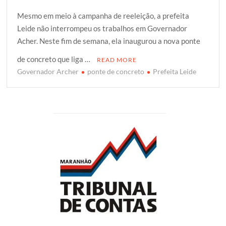
w
a
h
l
h
Mesmo em meio à campanha de reeleição, a prefeita
i
c
a
o
a
Leide não interrompeu os trabalhos em Governador
t
e
t
g
r
Acher. Neste fim de semana, ela inaugurou a nova ponte
t
b
s
g
e
e
o
A
e
de concreto que liga …
READ MORE
r
o
p
r
Governador Archer
ponte de concreto
Prefeita Leide
k
p