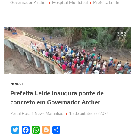
k
p
Governador Archer
Hospital Municipal
Prefeita Leide
HORA 1
Prefeita Leide inaugura ponte de
concreto em Governador Archer
Portal Hora 1 News Maranhão
15 de outubro de 2024
T
F
W
B
S