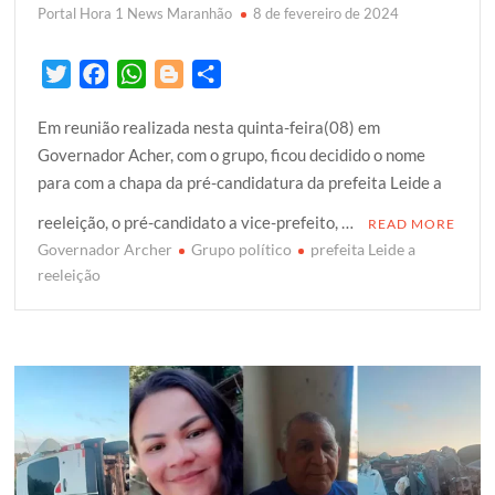
Portal Hora 1 News Maranhão
8 de fevereiro de 2024
T
F
W
B
S
w
a
h
l
h
Em reunião realizada nesta quinta-feira(08) em
i
c
a
o
a
Governador Acher, com o grupo, ficou decidido o nome
t
e
t
g
r
para com a chapa da pré-candidatura da prefeita Leide a
t
b
s
g
e
e
o
A
e
reeleição, o pré-candidato a vice-prefeito, …
READ MORE
r
o
p
r
Governador Archer
Grupo político
prefeita Leide a
k
p
reeleição