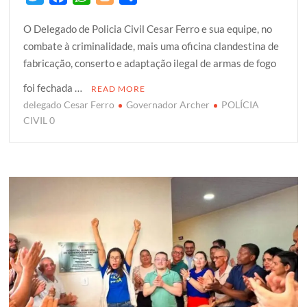
w
a
h
l
h
O Delegado de Policia Civil Cesar Ferro e sua equipe, no
i
c
a
o
a
combate à criminalidade, mais uma oficina clandestina de
t
e
t
g
r
fabricação, conserto e adaptação ilegal de armas de fogo
t
b
s
g
e
e
o
A
e
foi fechada …
READ MORE
r
o
p
r
delegado Cesar Ferro
Governador Archer
POLÍCIA
k
p
CIVIL 0