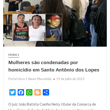
HORA 1
Mulheres são condenadas por
homicídio em Santo Antônio dos Lopes
Portal Hora 1 News Maranhão
19 de julho de 2023
T
F
W
B
S
w
a
h
l
h
O juiz João Batista Coelho Neto, titular da Comarca de
i
c
a
o
a