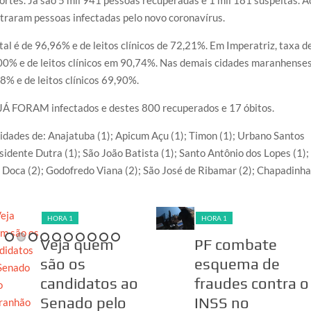
tes. Já são 5 mil 941 pessoas recuperadas e 1 mil 181 suspeitas. A
straram pessoas infectadas pelo novo coronavírus.
tal é de 96,96% e de leitos clínicos de 72,21%. Em Imperatriz, taxa d
0% e de leitos clínicos em 90,74%. Nas demais cidades maranhenses
8% e de leitos clínicos 69,90%.
 JÁ FORAM infectados e destes 800 recuperados e 17 óbitos.
idades de: Anajatuba (1); Apicum Açu (1); Timon (1); Urbano Santos
esidente Dutra (1); São João Batista (1); Santo Antônio dos Lopes (1);
Zé Doca (2); Godofredo Viana (2); São José de Ribamar (2); Chapadinh
HORA 1
HORA 1
Veja quem
PF combate
são os
esquema de
candidatos ao
fraudes contra o
Senado pelo
INSS no