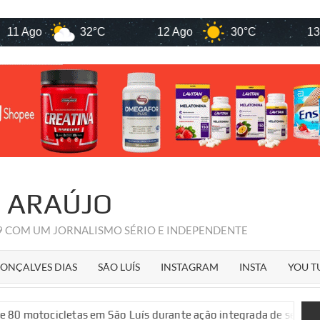
go
32°C
12 Ago
30°C
13 Ago
R ARAÚJO
09 COM UM JORNALISMO SÉRIO E INDEPENDENTE
ONÇALVES DIAS
SÃO LUÍS
INSTAGRAM
INSTA
YOU T
letas em São Luís durante ação integrada de segurança públic