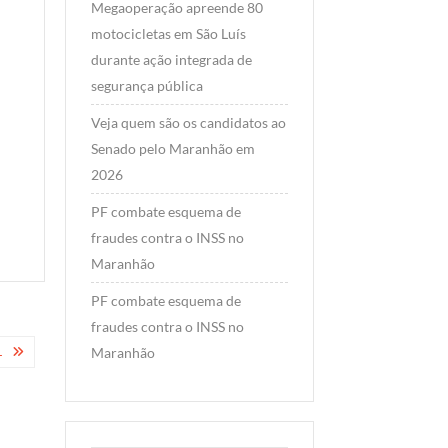
Amaral, 
Megaoperação apreende 80
romper c
motocicletas em São Luís
grupo do
durante ação integrada de
governa
segurança pública
Carlos B
Veja quem são os candidatos ao
apoiar E
Senado pelo Maranhão em
Read Mo
2026
PF combate esquema de
fraudes contra o INSS no
Maranhão
PF combate esquema de
fraudes contra o INSS no
L
Maranhão