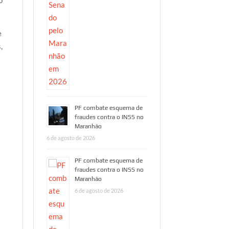
o
e
,
PF combate esquema de
fraudes contra o INSS no
a
Maranhão
6 de agosto de 2026
PF combate esquema de
HORA 1
HORA 1
fraudes contra o INSS no
PF combate
“VIN
Maranhão
6 de agosto de 2026
esquema de
OU
fraudes contra
ACAS
o INSS no
Famíli