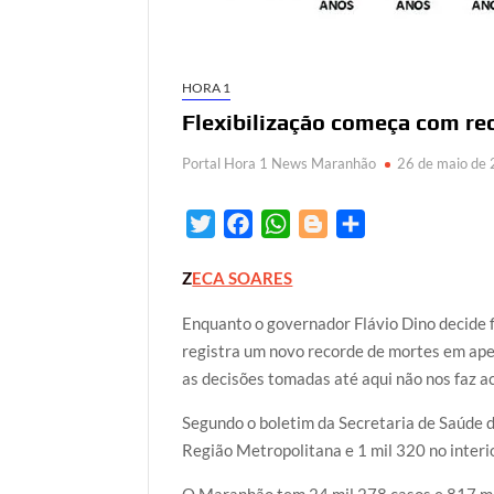
HORA 1
Flexibilização começa com r
Portal Hora 1 News Maranhão
26 de maio de
T
F
W
B
S
w
a
h
l
h
Z
ECA SOARES
i
c
a
o
a
t
e
t
g
r
Enquanto o governador Flávio Dino decide f
t
b
s
g
e
registra um novo recorde de mortes em ape
e
o
A
e
as decisões tomadas até aqui não nos faz a
r
o
p
r
Segundo o boletim da Secretaria de Saúde d
k
p
Região Metropolitana e 1 mil 320 no interio