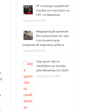
PF investiga suspeita de
fraudes em inscrições no
CPF, no Maranhão
7 de agosto de 2026
Megaoperação apreende
80 motocicletas em São
Luís durante ação
integrada de segurança pública
7 de agosto de 2026
Veja quem são os
candidatos ao Senado
pelo Maranhão em 2026
o
6 de agosto de 2026
is
a