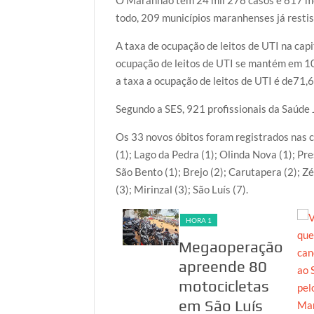
O Maranhão tem 24 mil 278 casos e 817 mor
todo, 209 municípios maranhenses já resti
A taxa de ocupação de leitos de UTI na capi
ocupação de leitos de UTI se mantém em 10
a taxa a ocupação de leitos de UTI é de71,6
Segundo a SES, 921 profissionais da Saúde
Os 33 novos óbitos foram registrados nas c
(1); Lago da Pedra (1); Olinda Nova (1); Pr
São Bento (1); Brejo (2); Carutapera (2); 
(3); Mirinzal (3); São Luís (7).
HORA 1
HORA 1
PF investiga
Megaoperação
suspeita de
apreende 80
fraudes em
motocicletas
inscrições no
em São Luís