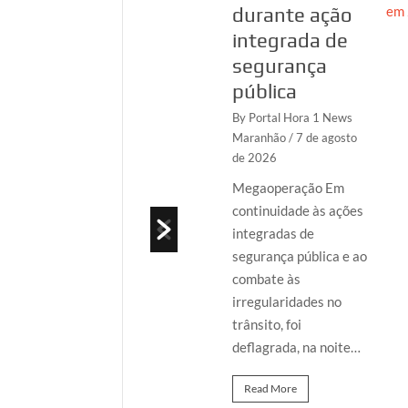
CPF, no
durante ação
Maranhão
integrada de
segurança
By Portal Hora 1 News
Maranhão
/ 7 de
pública
agosto de 2026
By Portal Hora 1 News
A Polícia Federal
Maranhão
/ 7 de agosto
de 2026
deflagrou, nesta
sexta-feira (7/8), a
Megaoperação Em
Operação
continuidade às ações
Identidade Ficta, em
integradas de
São Luís/MA, com o
segurança pública e ao
objetivo de apurar
combate às
a…
irregularidades no
trânsito, foi
Read More
deflagrada, na noite…
Read More