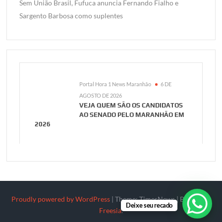
Sem União Brasil, Fufuca anuncia Fernando Fialho e
Sargento Barbosa como suplentes
Portal Hora 1 News Maranhão
6 DE
AGOSTO DE 2026
VEJA QUEM SÃO OS CANDIDATOS
AO SENADO PELO MARANHÃO EM
2026
Proudly powered by WordPress
|
Theme: TimesNews
|
By
Theme
Deixe seu recado
Freesia
.