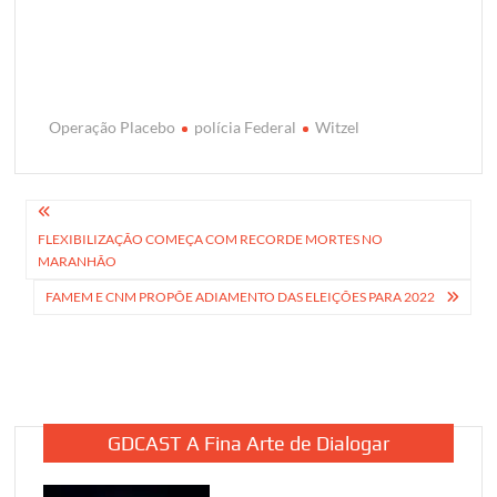
Operação Placebo
polícia Federal
Witzel
Navegação
FLEXIBILIZAÇÃO COMEÇA COM RECORDE MORTES NO
de
MARANHÃO
Post
FAMEM E CNM PROPÕE ADIAMENTO DAS ELEIÇÕES PARA 2022
GDCAST A Fina Arte de Dialogar