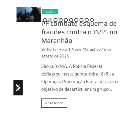
HORA 1
PF combate esquema de
fraudes contra o INSS no
Maranhão
26
By Portal Hora 1 News Maranhão
/ 6 de
agosto de 2026
ão
/ 6
São Luís/MA. A Polícia Federal
deflagrou, nesta quinta-feira (6/8), a
Operação Procuração Fantasma, com o
o
objetivo de desarticular um grupo…
l nas
s…
Read More