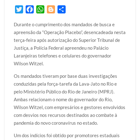
T
F
W
B
S
w
a
h
l
h
Durante o cumprimento dos mandados de busca e
i
c
a
o
a
apreensão da “Operação Placebo”, desencadeada nesta
t
e
t
g
r
terça-feira após autorização do Superior Tribunal de
t
b
s
g
e
Justiça, a Polícia Federal apreendeu no Palácio
e
o
A
e
Laranjeiras telefones e celulares do governador
r
o
p
r
Wilson Witzel.
k
p
Os mandados tiveram por base duas investigações
conduzidas pela força-tarefa da Lava-Jato no Rio e
pelo Ministério Público do Rio de Janeiro (MPRJ).
Ambas relacionam o nome do governador do Rio,
Wilson Witzel, com empresários e gestores envolvidos
com desvios nos recursos destinados ao combate à
pandemia do novo coronavírus no estado.
Um dos indícios foi obtido por promotores estaduais