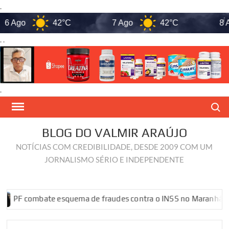
.
go
42°C
7 Ago
42°C
8 Ago
. .
.
Skip
Search
to
content
BLOG DO VALMIR ARAÚJO
NOTÍCIAS COM CREDIBILIDADE, DESDE 2009 COM UM
JORNALISMO SÉRIO E INDEPENDENTE
ombate esquema de fraudes contra o INSS no Maranhão
PF co