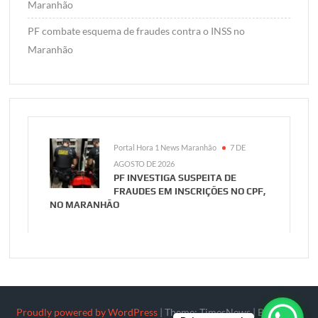
Maranhão
PF combate esquema de fraudes contra o INSS no
Maranhão
Portal Hora 1 News Maranhão
7 DE
AGOSTO DE 2026
PF INVESTIGA SUSPEITA DE
FRAUDES EM INSCRIÇÕES NO CPF,
NO MARANHÃO
Proudly powered by WordPress
|
Theme: TimesNews
|
By
Theme