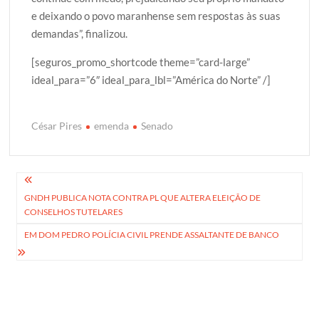
e deixando o povo maranhense sem respostas às suas
demandas”, finalizou.
[seguros_promo_shortcode theme=”card-large”
ideal_para=”6″ ideal_para_lbl=”América do Norte” /]
César Pires
emenda
Senado
Navegação
GNDH PUBLICA NOTA CONTRA PL QUE ALTERA ELEIÇÃO DE
de
CONSELHOS TUTELARES
Post
EM DOM PEDRO POLÍCIA CIVIL PRENDE ASSALTANTE DE BANCO