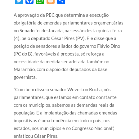
w
a
h
l
h
A aprovação da PEC que determina a execução
i
c
a
o
a
obrigatória de emendas parlamentares orçamentárias
t
e
t
g
r
no Senado foi destacada, na sessão desta quinta-feira
t
b
s
g
e
(4), pelo deputado César Pires (PV). Ele disse que a
e
o
A
e
posição de senadores aliados do governo Flávio Dino
r
o
p
r
(PC do B), favoráveis à proposta, só reforça a
k
p
necessidade da medida ser adotada também no
Maranhão, com o apoio dos deputados da base
governista.
“Com bem disse o senador Weverton Rocha, nós
parlamentares, que estamos em contato constante
com os municípios, sabemos as demandas reais da
população. E a implantação das chamadas emendas
impositivas é uma tendência em todo o país, nos
estados, nos municípios e no Congresso Nacional”,
enfatizou César Pires.