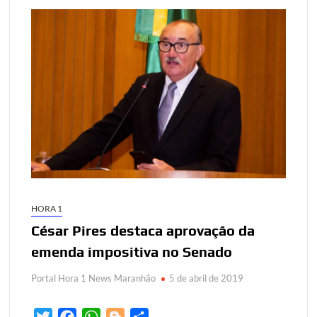
HORA 1
César Pires destaca aprovação da
emenda impositiva no Senado
Portal Hora 1 News Maranhão
5 de abril de 2019
T
F
W
B
S