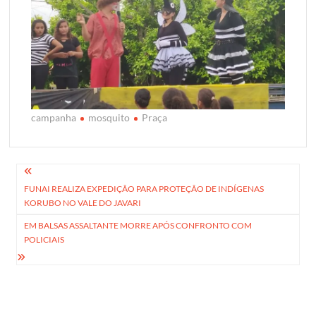
campanha
mosquito
Praça
Navegação
FUNAI REALIZA EXPEDIÇÃO PARA PROTEÇÃO DE INDÍGENAS
de
KORUBO NO VALE DO JAVARI
Post
EM BALSAS ASSALTANTE MORRE APÓS CONFRONTO COM
POLICIAIS