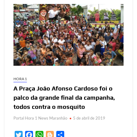
HORA 1
A Praça João Afonso Cardoso foi o
palco da grande final da campanha,
todos contra o mosquito
Portal Hora 1 News Maranhão
5 de abril de 2019
T
F
W
B
S