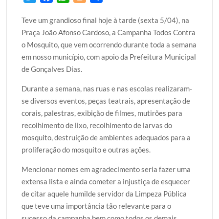
w
a
h
l
h
Teve um grandioso final hoje à tarde (sexta 5/04), na
i
c
a
o
a
Praça João Afonso Cardoso, a Campanha Todos Contra
t
e
t
g
r
o Mosquito, que vem ocorrendo durante toda a semana
t
b
s
g
e
em nosso município, com apoio da Prefeitura Municipal
e
o
A
e
de Gonçalves Dias.
r
o
p
r
k
p
Durante a semana, nas ruas e nas escolas realizaram-
se diversos eventos, peças teatrais, apresentação de
corais, palestras, exibição de filmes, mutirões para
recolhimento de lixo, recolhimento de larvas do
mosquito, destruição de ambientes adequados para a
proliferação do mosquito e outras ações.
Mencionar nomes em agradecimento seria fazer uma
extensa lista e ainda cometer a injustiça de esquecer
de citar aquele humilde servidor da Limpeza Pública
que teve uma importância tão relevante para o
sucesso da campanha bem como todos os demais