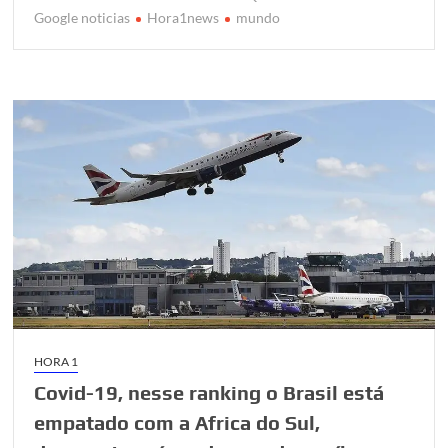
t
b
s
g
e
Google noticias
Hora1news
mundo
e
o
A
e
r
o
p
r
k
p
HORA 1
Covid-19, nesse ranking o Brasil está
empatado com a Africa do Sul,