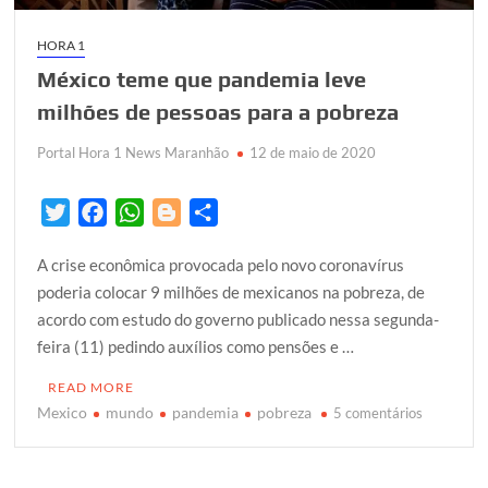
HORA 1
México teme que pandemia leve
milhões de pessoas para a pobreza
Portal Hora 1 News Maranhão
12 de maio de 2020
T
F
W
B
S
w
a
h
l
h
A crise econômica provocada pelo novo coronavírus
i
c
a
o
a
poderia colocar 9 milhões de mexicanos na pobreza, de
t
e
t
g
r
acordo com estudo do governo publicado nessa segunda-
t
b
s
g
e
feira (11) pedindo auxílios como pensões e …
e
o
A
e
r
o
p
r
READ MORE
k
p
Mexico
mundo
pandemia
pobreza
em
5 comentários
México
teme
que