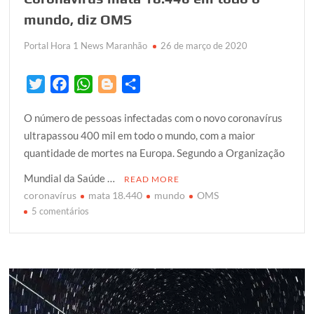
mundo, diz OMS
Portal Hora 1 News Maranhão
26 de março de 2020
T
F
W
B
S
w
a
h
l
h
O número de pessoas infectadas com o novo coronavírus
i
c
a
o
a
ultrapassou 400 mil em todo o mundo, com a maior
t
e
t
g
r
quantidade de mortes na Europa. Segundo a Organização
t
b
s
g
e
e
o
A
e
Mundial da Saúde …
READ MORE
r
o
p
r
coronavírus
mata 18.440
mundo
OMS
k
em
p
5 comentários
Coronavírus
mata
18.440
em
todo
o