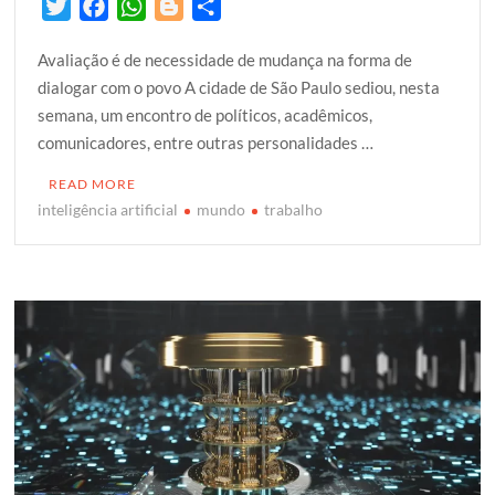
T
F
W
B
S
w
a
h
l
h
Avaliação é de necessidade de mudança na forma de
i
c
a
o
a
dialogar com o povo A cidade de São Paulo sediou, nesta
t
e
t
g
r
semana, um encontro de políticos, acadêmicos,
t
b
s
g
e
comunicadores, entre outras personalidades …
e
o
A
e
r
o
p
r
READ MORE
k
p
inteligência artificial
mundo
trabalho