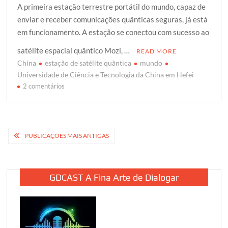
A primeira estação terrestre portátil do mundo, capaz de
i
c
a
o
a
enviar e receber comunicações quânticas seguras, já está
t
e
t
g
r
em funcionamento. A estação se conectou com sucesso ao
t
b
s
g
e
e
o
A
e
satélite espacial quântico Mozi, …
READ MORE
r
o
p
r
China
estação de satélite quântica
mundo
k
p
Universidade de Ciência e Tecnologia da China em Hefei
em
2 comentários
China
constrói
primeira
estação
Navegação
PUBLICAÇÕES MAIS ANTIGAS
de
por
satélite
quântica
posts
móvel
GDCAST A Fina Arte de Dialogar
do
mundo