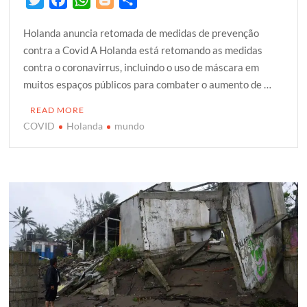
w
a
h
l
h
Holanda anuncia retomada de medidas de prevenção
i
c
a
o
a
contra a Covid A Holanda está retomando as medidas
t
e
t
g
r
contra o coronavirrus, incluindo o uso de máscara em
t
b
s
g
e
muitos espaços públicos para combater o aumento de …
e
o
A
e
r
o
p
r
READ MORE
k
p
COVID
Holanda
mundo