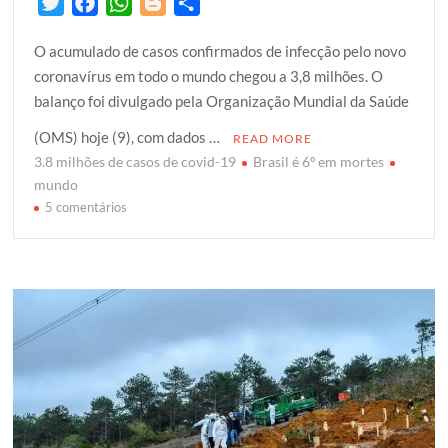
T
F
W
B
S
w
a
h
l
h
O acumulado de casos confirmados de infecção pelo novo
i
c
a
o
a
coronavírus em todo o mundo chegou a 3,8 milhões. O
t
e
t
g
r
balanço foi divulgado pela Organização Mundial da Saúde
t
b
s
g
e
e
o
A
e
(OMS) hoje (9), com dados …
READ MORE
r
o
p
r
3.8 milhões de casos de covid-19
Brasil é 6º em mortes
k
p
mundo
em
5 comentários
Mundo
tem
3,8
milhões
de
casos
de
covid-
19;
Brasil
é