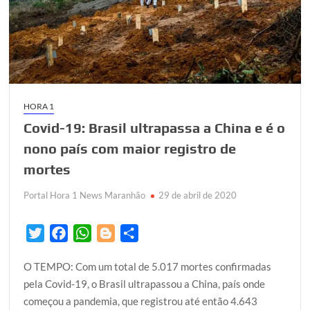
6º
em
mortes
HORA 1
Covid-19: Brasil ultrapassa a China e é o
nono país com maior registro de
mortes
Portal Hora 1 News Maranhão
29 de abril de 2020
T
F
W
B
S
w
a
h
l
h
O TEMPO: Com um total de 5.017 mortes confirmadas
i
c
a
o
a
pela Covid-19, o Brasil ultrapassou a China, país onde
t
e
t
g
r
começou a pandemia, que registrou até então 4.643
t
b
s
g
e