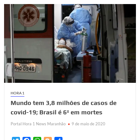
pandemia
leve
milhões
de
pessoas
para
a
pobreza
HORA 1
Mundo tem 3,8 milhões de casos de
covid-19; Brasil é 6º em mortes
Portal Hora 1 News Maranhão
9 de maio de 2020