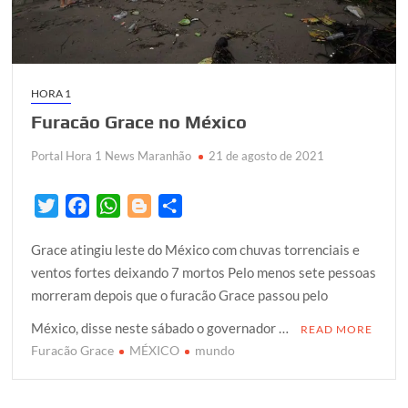
HORA 1
Furacão Grace no México
Portal Hora 1 News Maranhão
21 de agosto de 2021
T
F
W
B
S
w
a
h
l
h
Grace atingiu leste do México com chuvas torrenciais e
i
c
a
o
a
ventos fortes deixando 7 mortos Pelo menos sete pessoas
t
e
t
g
r
morreram depois que o furacão Grace passou pelo
t
b
s
g
e
e
o
A
e
México, disse neste sábado o governador …
READ MORE
r
o
p
r
Furacão Grace
MÉXICO
mundo
k
p