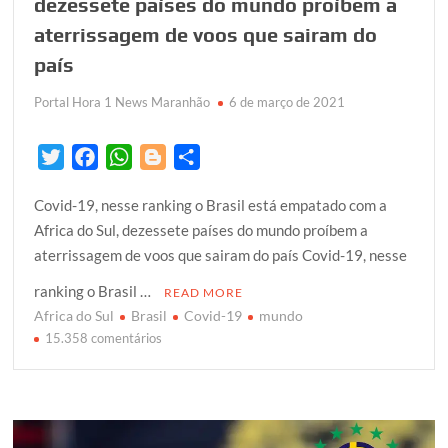
dezessete países do mundo proíbem a
aterrissagem de voos que sairam do
país
Portal Hora 1 News Maranhão
6 de março de 2021
T
F
W
B
S
w
a
h
l
h
Covid-19, nesse ranking o Brasil está empatado com a
i
c
a
o
a
Africa do Sul, dezessete países do mundo proíbem a
t
e
t
g
r
aterrissagem de voos que sairam do país Covid-19, nesse
t
b
s
g
e
e
o
A
e
ranking o Brasil …
READ MORE
r
o
p
r
Africa do Sul
Brasil
Covid-19
mundo
k
p
em
15.358 comentários
Covid-
19,
nesse
ranking
o