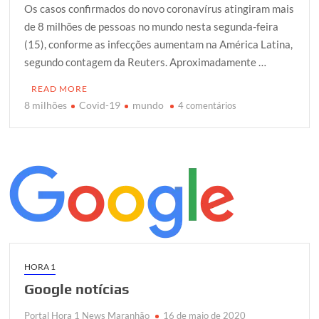
Os casos confirmados do novo coronavírus atingiram mais
i
c
a
o
a
de 8 milhões de pessoas no mundo nesta segunda-feira
t
e
t
g
r
(15), conforme as infecções aumentam na América Latina,
t
b
s
g
e
segundo contagem da Reuters. Aproximadamente …
e
o
A
e
r
o
p
r
READ MORE
k
p
8 milhões
Covid-19
mundo
em
4 comentários
COVID-
19
–
mundo
atinge
mais
de
8
milhões
de
HORA 1
casos
Google notícias
confirmados
Portal Hora 1 News Maranhão
16 de maio de 2020