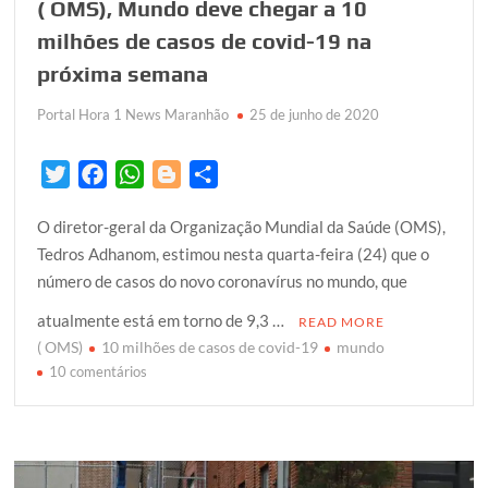
( OMS), Mundo deve chegar a 10
milhões de casos de covid-19 na
próxima semana
Portal Hora 1 News Maranhão
25 de junho de 2020
T
F
W
B
S
w
a
h
l
h
O diretor-geral da Organização Mundial da Saúde (OMS),
i
c
a
o
a
Tedros Adhanom, estimou nesta quarta-feira (24) que o
t
e
t
g
r
número de casos do novo coronavírus no mundo, que
t
b
s
g
e
e
o
A
e
atualmente está em torno de 9,3 …
READ MORE
r
o
p
r
( OMS)
10 milhões de casos de covid-19
mundo
k
p
em
10 comentários
(
OMS),
Mundo
deve