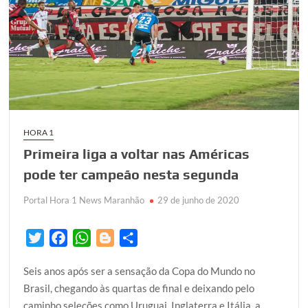
Oliveira
é
convocado
por
André
Jardine
treinador
da
Seleção
HORA 1
brasileira
Primeira liga a voltar nas Américas
sub-
20
pode ter campeão nesta segunda
Portal Hora 1 News Maranhão
29 de junho de 2020
T
F
W
B
S
w
a
h
l
h
Seis anos após ser a sensação da Copa do Mundo no
i
c
a
o
a
Brasil, chegando às quartas de final e deixando pelo
t
e
t
g
r
caminho seleções como Uruguai, Inglaterra e Itália, a