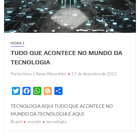
HORA 1
TUDO QUE ACONTECE NO MUNDO DA
TECNOLOGIA
Portal Hora 1 News Maranhão
17 de dezembro de 2022
T
F
W
B
S
w
a
h
l
h
TECNOLOGIA AQUI TUDO QUE ACONTECE NO
i
c
a
o
a
MUNDO DA TECNOLOGIA É AQUI
t
e
t
g
r
Brasil
mundo
tecnologia
t
b
s
g
e
e
o
A
e
r
o
p
r