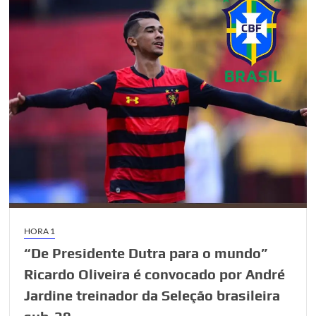
Brasil
está
empatado
com
a
Africa
do
Sul,
dezessete
países
do
mundo
proíbem
a
HORA 1
aterrissagem
de
“De Presidente Dutra para o mundo”
voos
Ricardo Oliveira é convocado por André
que
Jardine treinador da Seleção brasileira
sairam
do