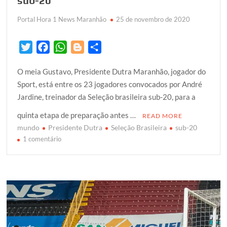
sub-20
país
Portal Hora 1 News Maranhão
25 de novembro de 2020
T
F
W
B
S
w
a
h
l
h
O meia Gustavo, Presidente Dutra Maranhão, jogador do
i
c
a
o
a
Sport, está entre os 23 jogadores convocados por André
t
e
t
g
r
Jardine, treinador da Seleção brasileira sub-20, para a
t
b
s
g
e
e
o
A
e
quinta etapa de preparação antes …
READ MORE
r
o
p
r
mundo
Presidente Dutra
Seleção Brasileira
sub-20
k
em
p
1 comentário
“De
Presidente
Dutra
para
o
mundo”
Ricardo