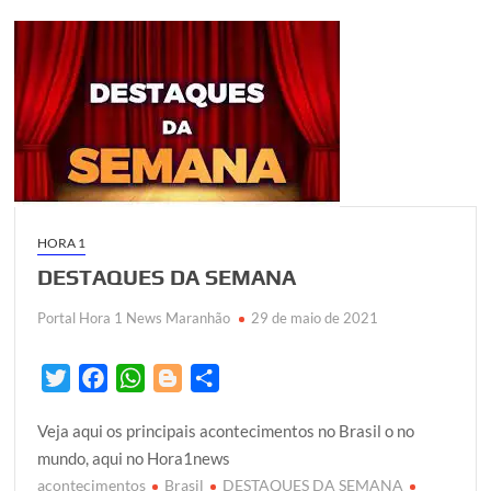
HORA 1
DESTAQUES DA SEMANA
Portal Hora 1 News Maranhão
29 de maio de 2021
T
F
W
B
S
w
a
h
l
h
Veja aqui os principais acontecimentos no Brasil o no
i
c
a
o
a
mundo, aqui no Hora1news
t
e
t
g
r
acontecimentos
Brasil
DESTAQUES DA SEMANA