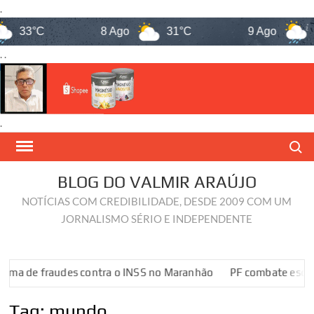
.
8 Ago
31°C
9 Ago
32°C
10 A
. .
.
Skip
Search
to
content
BLOG DO VALMIR ARAÚJO
NOTÍCIAS COM CREDIBILIDADE, DESDE 2009 COM UM
JORNALISMO SÉRIO E INDEPENDENTE
Maranhão
PF combate esquema de fraudes contra o INSS no M
Tag:
mundo