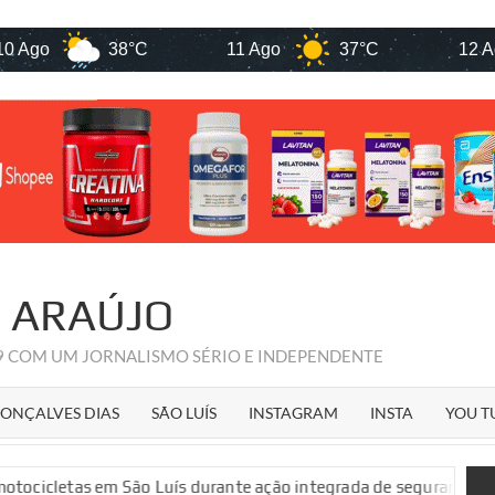
38°C
11 Ago
37°C
12 Ago
36°C
R ARAÚJO
09 COM UM JORNALISMO SÉRIO E INDEPENDENTE
ONÇALVES DIAS
SÃO LUÍS
INSTAGRAM
INSTA
YOU T
urante ação integrada de segurança pública
Veja quem são 