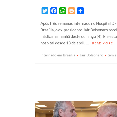
T
F
W
B
S
w
a
h
l
h
Após três semanas internado no Hospital DF 
i
c
a
o
a
Brasília, o ex-presidente Jair Bolsonaro rece
t
e
t
g
r
médica na manhã deste domingo (4). Ele est
t
b
s
g
e
hospital desde 13 de abril, …
READ MORE
e
o
A
e
r
o
p
r
internado em Brasília
Jair Bolsonaro
tem a
k
p