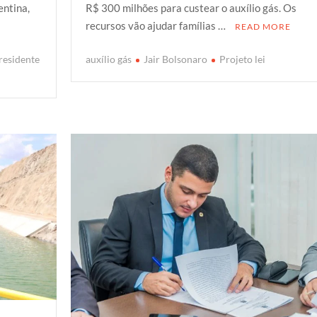
entina,
R$ 300 milhões para custear o auxílio gás. Os
t
b
s
g
e
recursos vão ajudar famílias …
READ MORE
e
o
A
e
r
o
p
r
residente
auxílio gás
Jair Bolsonaro
Projeto lei
k
p