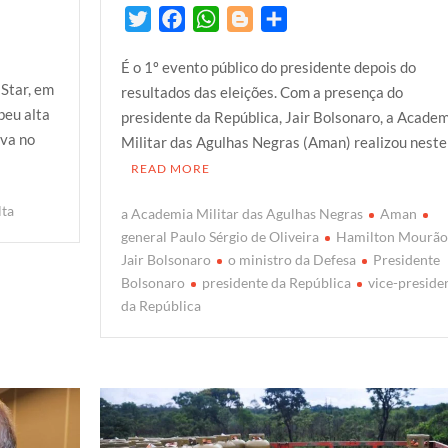
T
F
W
B
S
w
a
h
l
h
É o 1º evento público do presidente depois do
i
c
a
o
a
Star, em
resultados das eleições. Com a presença do
t
e
t
g
r
beu alta
presidente da República, Jair Bolsonaro, a Acade
t
b
s
g
e
ava no
Militar das Agulhas Negras (Aman) realizou neste
e
o
A
e
READ MORE
r
o
p
r
k
p
lta
a Academia Militar das Agulhas Negras
Aman
general Paulo Sérgio de Oliveira
Hamilton Mourão
Jair Bolsonaro
o ministro da Defesa
Presidente
Bolsonaro
presidente da República
vice-preside
da República