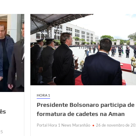
HORA 1
Presidente Bolsonaro participa de
rês
formatura de cadetes na Aman
a
Portal Hora 1 News Maranhão
26 de novembro de 2
25