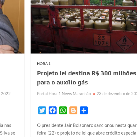
HORA 1
Projeto lei destina R$ 300 milhões
para o auxílio gás
e 2022
Portal Hora 1 News Maranhão
23 de dezembro de 20
T
F
W
B
S
w
a
h
l
h
ia nas
O presidente Jair Bolsonaro sancionou nesta quar
i
c
a
o
a
Silva se
feira (22) o projeto de lei que abre crédito especia
t
e
t
g
r