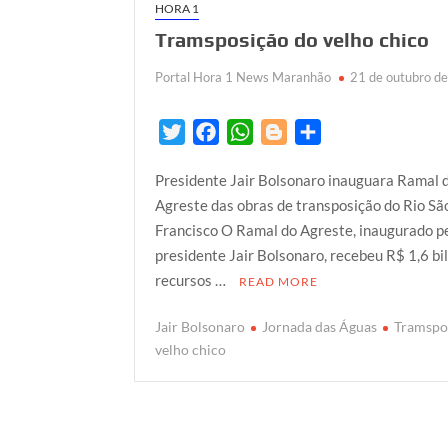
HORA 1
Tramsposição do velho chico
Portal Hora 1 News Maranhão
21 de outubro d
T
F
W
B
S
w
a
h
l
h
Presidente Jair Bolsonaro inauguara Ramal 
i
c
a
o
a
Agreste das obras de transposição do Rio Sã
t
e
t
g
r
Francisco O Ramal do Agreste, inaugurado p
t
b
s
g
e
presidente Jair Bolsonaro, recebeu R$ 1,6 b
e
o
A
e
recursos …
READ MORE
r
o
p
r
k
p
Jair Bolsonaro
Jornada das Águas
Tramspo
velho chico