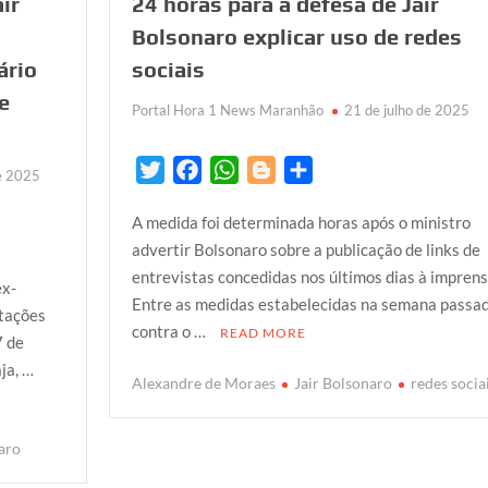
ir
24 horas para a defesa de Jair
Bolsonaro explicar uso de redes
ário
sociais
e
Portal Hora 1 News Maranhão
21 de julho de 2025
s
T
F
W
B
S
e 2025
w
a
h
l
h
A medida foi determinada horas após o ministro
i
c
a
o
a
advertir Bolsonaro sobre a publicação de links de
t
e
t
g
r
entrevistas concedidas nos últimos dias à imprens
t
b
s
g
e
ex-
Entre as medidas estabelecidas na semana passa
e
o
A
e
stações
contra o …
READ MORE
r
o
p
r
7 de
k
p
ja, …
Alexandre de Moraes
Jair Bolsonaro
redes socia
naro