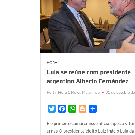
HORA 1
Lula se reúne com presidente
argentino Alberto Fernández
Portal Hora 1 News Maranhão
31 de outubro d
T
F
W
B
S
w
a
h
l
h
É o primeiro compromisso oficial após a vitór
i
c
a
o
a
urnas O presidente eleito Luiz Inácio Lula da 
t
e
t
g
r