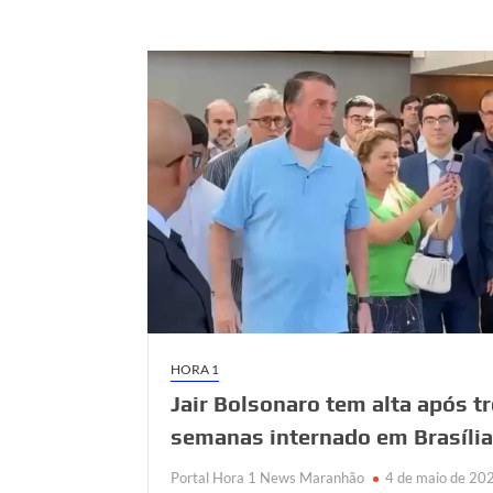
HORA 1
Jair Bolsonaro tem alta após t
semanas internado em Brasíli
Portal Hora 1 News Maranhão
4 de maio de 20