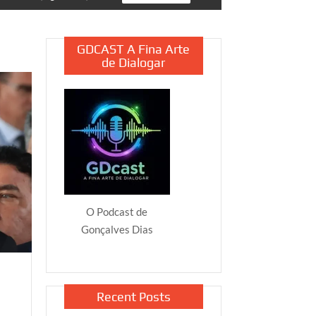
GDCAST A Fina Arte
de Dialogar
O Podcast de
Gonçalves Dias
Recent Posts