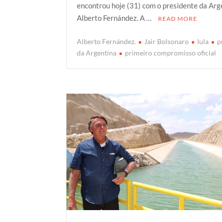
encontrou hoje (31) com o presidente da Arg
t
b
s
g
e
Alberto Fernández. A …
READ MORE
e
o
A
e
r
o
p
r
Alberto Fernández.
Jair Bolsonaro
lula
p
k
p
da Argentina
primeiro compromisso oficial