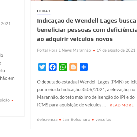
HORA 1
Indicação de Wendell Lages busca
e 2021
beneficiar pessoas com deficiênci
ao adquirir veículos novos
Portal Hora 1 News Maranhão
19 de agosto de 2021
do
o
T
F
W
B
S
elo
w
a
h
l
h
ilhão em
O deputado estadual Wendell Lages (PMN) solicit
i
c
a
o
a
por meio da Indicação 3506/2021, a elevação, no
t
e
t
g
r
Maranhão, do teto máximo de isenção do IPI e do
t
b
s
g
e
sição
ICMS para aquisição de veículos …
READ MORE
e
o
A
e
r
o
p
r
deficiência
Jair Bolsonaro
veículos
k
p