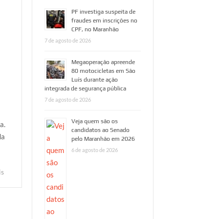
PF investiga suspeita de
fraudes em inscrições no
CPF, no Maranhão
7 de agosto de 2026
Megaoperação apreende
80 motocicletas em São
Luís durante ação
integrada de segurança pública
7 de agosto de 2026
Veja quem são os
a.
candidatos ao Senado
da
pelo Maranhão em 2026
6 de agosto de 2026
is