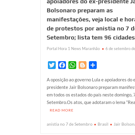
apoiadores do ex-presidente Ja
Bolsonaro preparam as
manifestações, veja local e hor
de protestos por anistia no 7 d
Setembro; lista tem 96 cidade
Portal Hora 1 News Maranhão
6 de setembro d
T
F
W
B
S
w
a
h
l
h
A oposição ao governo Lula e apoiadores do 
i
c
a
o
a
presidente Jair Bolsonaro preparam manife
t
e
t
g
r
em todos os estados do país neste domingo, 
t
b
s
g
e
Setembro.Os atos, que adotaram o lema “Rea
e
o
A
e
READ MORE
r
o
p
r
k
p
anistia no 7 de Setembro
Brasil
Jair Bolso