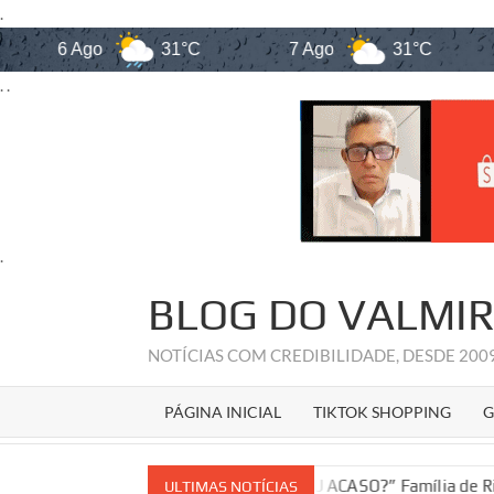
.
Ago
31°C
7 Ago
31°C
8 Ago
. .
.
Skip
BLOG DO VALMI
to
content
NOTÍCIAS COM CREDIBILIDADE, DESDE 20
PÁGINA INICIAL
TIKTOK SHOPPING
G
“VINGANÇA OU ACASO?” Família de Rildo Amaral sofre de
ULTIMAS NOTÍCIAS