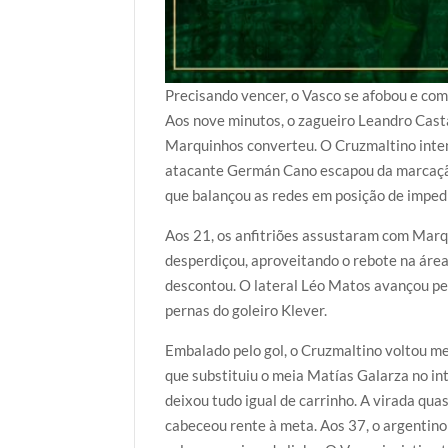
Precisando vencer, o Vasco se afobou e com
Aos nove minutos, o zagueiro Leandro Casta
Marquinhos converteu. O Cruzmaltino inten
atacante Germán Cano escapou da marcação 
que balançou as redes em posição de impe
Aos 21, os anfitriões assustaram com Marqu
desperdiçou, aproveitando o rebote na área
descontou. O lateral Léo Matos avançou pel
pernas do goleiro Klever.
Embalado pelo gol, o Cruzmaltino voltou me
que substituiu o meia Matías Galarza no int
deixou tudo igual de carrinho. A virada qua
cabeceou rente à meta. Aos 37, o argentino 