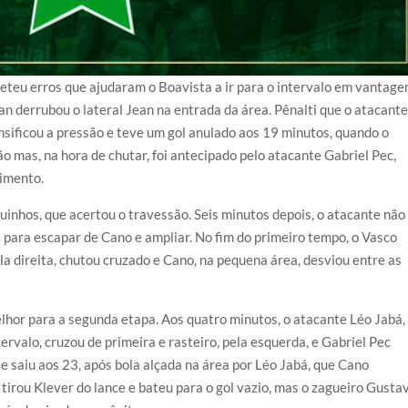
eteu erros que ajudaram o Boavista a ir para o intervalo em vantage
n derrubou o lateral Jean na entrada da área. Pênalti que o atacant
sificou a pressão e teve um gol anulado aos 19 minutos, quando o
mas, na hora de chutar, foi antecipado pelo atacante Gabriel Pec,
dimento.
inhos, que acertou o travessão. Seis minutos depois, o atacante não
 para escapar de Cano e ampliar. No fim do primeiro tempo, o Vasco
a direita, chutou cruzado e Cano, na pequena área, desviou entre as
lhor para a segunda etapa. Aos quatro minutos, o atacante Léo Jabá,
ervalo, cruzou de primeira e rasteiro, pela esquerda, e Gabriel Pec
se saiu aos 23, após bola alçada na área por Léo Jabá, que Cano
tirou Klever do lance e bateu para o gol vazio, mas o zagueiro Gusta