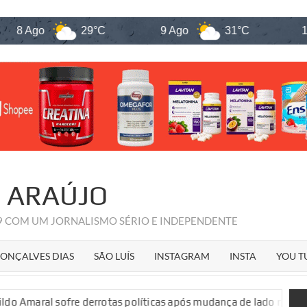
29°C
9 Ago
31°C
10 Ago
R ARAÚJO
09 COM UM JORNALISMO SÉRIO E INDEPENDENTE
ONÇALVES DIAS
SÃO LUÍS
INSTAGRAM
INSTA
YOU T
rrotas políticas após mudança de lado na disputa estadual