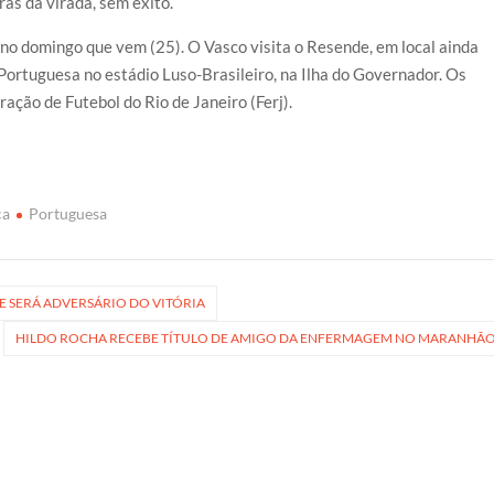
rás da virada, sem êxito.
no domingo que vem (25). O Vasco visita o Resende, em local ainda
 Portuguesa no estádio Luso-Brasileiro, na Ilha do Governador. Os
ação de Futebol do Rio de Janeiro (Ferj).
ça
Portuguesa
E SERÁ ADVERSÁRIO DO VITÓRIA
HILDO ROCHA RECEBE TÍTULO DE AMIGO DA ENFERMAGEM NO MARANHÃ