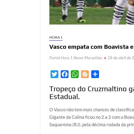
HORA 1
Vasco empata com Boavista e 
Portal Hora 1 News Maranhão
18 de abril de
T
F
W
B
S
w
a
h
l
h
Tropeço do Cruzmaltino g
i
c
a
o
a
Estadual.
t
e
t
g
r
t
b
s
g
e
O Vasco não tem mais chances de classific
e
o
A
e
Gigante da Colina ficou no 2 a 2 com o Boa
r
o
p
r
Saquarema (RJ), pela décima rodada da prime
k
p