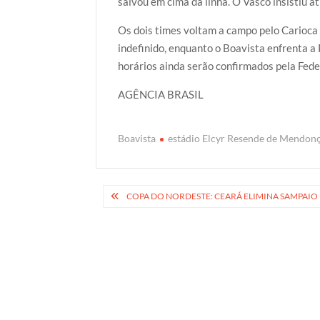
salvou em cima da linha. O Vasco insistiu at
Os dois times voltam a campo pelo Carioca 
indefinido, enquanto o Boavista enfrenta a
horários ainda serão confirmados pela Feder
AGÊNCIA BRASIL
Boavista
estádio Elcyr Resende de Mendon
Navegação
COPA DO NORDESTE: CEARÁ ELIMINA SAMPAIO 
de
Post