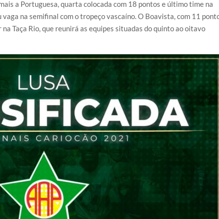
mais a Portuguesa, quarta colocada com 18 pontos e último time na
tiu vaga na semifinal com o tropeço vascaíno. O Boavista, com 11 pont
 na Taça Rio, que reunirá as equipes situadas do quinto ao oitavo