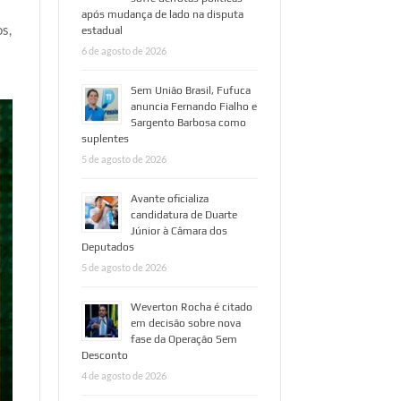
após mudança de lado na disputa
os,
estadual
6 de agosto de 2026
Sem União Brasil, Fufuca
anuncia Fernando Fialho e
Sargento Barbosa como
suplentes
5 de agosto de 2026
Avante oficializa
candidatura de Duarte
Júnior à Câmara dos
Deputados
5 de agosto de 2026
Weverton Rocha é citado
em decisão sobre nova
fase da Operação Sem
Desconto
4 de agosto de 2026