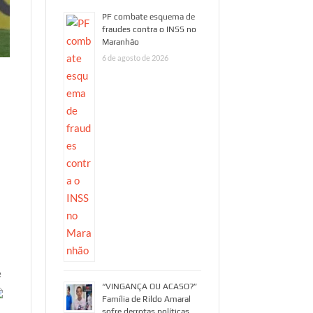
PF combate esquema de
fraudes contra o INSS no
Maranhão
6 de agosto de 2026
e
“VINGANÇA OU ACASO?”
Família de Rildo Amaral
sofre derrotas políticas