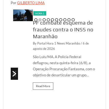
Por
GILBERTO LIMA
HORA 1
PF combate esquema de
fraudes contra o INSS no
Maranhão
26
By Portal Hora 1 News Maranhão
/ 6 de
agosto de 2026
ão
/ 6
São Luís/MA. A Polícia Federal
deflagrou, nesta quinta-feira (6/8), a
Operação Procuração Fantasma, com o
o
objetivo de desarticular um grupo…
l nas
s…
Read More