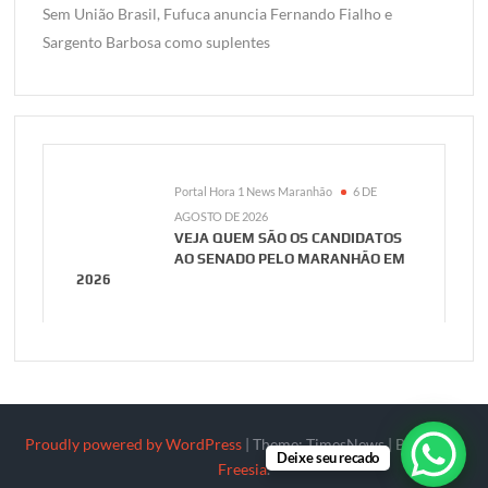
Sem União Brasil, Fufuca anuncia Fernando Fialho e
Sargento Barbosa como suplentes
Portal Hora 1 News Maranhão
6 DE
AGOSTO DE 2026
VEJA QUEM SÃO OS CANDIDATOS
AO SENADO PELO MARANHÃO EM
2026
Proudly powered by WordPress
|
Theme: TimesNews
|
By
Theme
Deixe seu recado
Freesia
.