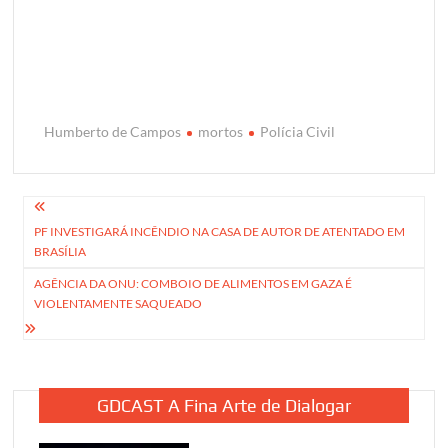
Humberto de Campos
mortos
Polícia Civil
Navegação
PF INVESTIGARÁ INCÊNDIO NA CASA DE AUTOR DE ATENTADO EM
de
BRASÍLIA
Post
AGÊNCIA DA ONU: COMBOIO DE ALIMENTOS EM GAZA É
VIOLENTAMENTE SAQUEADO
GDCAST A Fina Arte de Dialogar