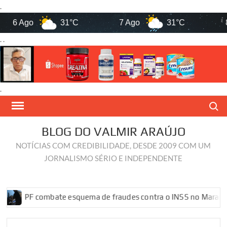
.
6 Ago
31°C
7 Ago
31°C
8 A
. .
.
Skip
Search
to
content
BLOG DO VALMIR ARAÚJO
NOTÍCIAS COM CREDIBILIDADE, DESDE 2009 COM UM
JORNALISMO SÉRIO E INDEPENDENTE
PF combate esquema de fraudes contra o INSS no Maranhão