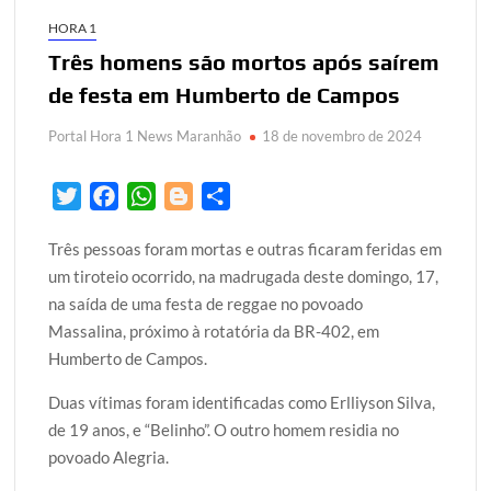
HORA 1
Três homens são mortos após saírem
de festa em Humberto de Campos
Portal Hora 1 News Maranhão
18 de novembro de 2024
T
F
W
B
S
w
a
h
l
h
Três pessoas foram mortas e outras ficaram feridas em
i
c
a
o
a
um tiroteio ocorrido, na madrugada deste domingo, 17,
t
e
t
g
r
na saída de uma festa de reggae no povoado
t
b
s
g
e
Massalina, próximo à rotatória da BR-402, em
e
o
A
e
Humberto de Campos.
r
o
p
r
k
p
Duas vítimas foram identificadas como Erlliyson Silva,
de 19 anos, e “Belinho”. O outro homem residia no
povoado Alegria.