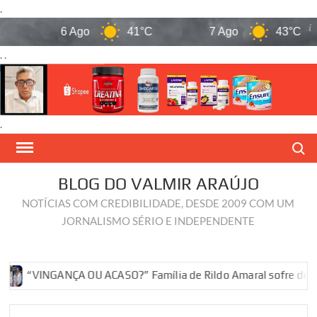
.
6 Ago
41°C
7 Ago
43°C
. .
.
Skip
Search
to
content
BLOG DO VALMIR ARAÚJO
NOTÍCIAS COM CREDIBILIDADE, DESDE 2009 COM UM
JORNALISMO SÉRIO E INDEPENDENTE
“VINGANÇA OU ACASO?” Família de Rildo Amaral sofre derrotas 