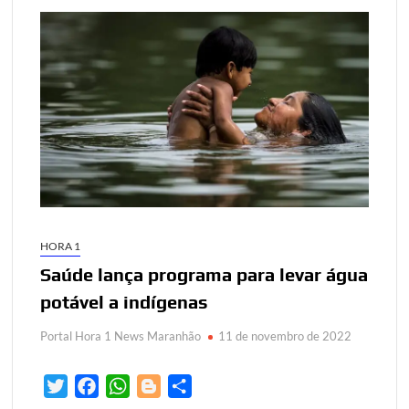
HORA 1
Saúde lança programa para levar água
potável a indígenas
Portal Hora 1 News Maranhão
11 de novembro de 2022
T
F
W
B
S