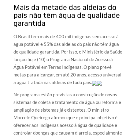
w
a
h
l
h
Mais da metade das aldeias do
i
c
a
o
a
país não têm água de qualidade
t
e
t
g
r
garantida
t
b
s
g
e
e
o
A
e
O Brasil tem mais de 400 mil indígenas sem acesso à
r
o
p
r
água potável e 55% das aldeias do país não têm água
k
p
de qualidade garantida. Por isso, o Ministério da Saúde
lançou hoje (10) o Programa Nacional de Acesso à
Água Potável em Terras Indígenas. O plano prevê
metas para alcançar, em até 20 anos, acesso universal
a água tratada nas aldeias de todo país.
No programa estão previstas a construção de novos
sistemas de coleta e tratamento de água ou reforma e
ampliação de sistemas já existentes. O ministro
Marcelo Queiroga afirmou que o principal objetivo é
oferecer aos indígenas acesso à água de qualidade e
controlar doenças que causam diarreia, especialmente