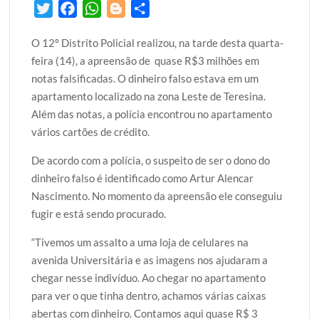
T
F
W
B
S
w
a
h
l
h
O 12º Distrito Policial realizou, na tarde desta quarta-
i
c
a
o
a
feira (14), a apreensão de quase R$3 milhões em
t
e
t
g
r
notas falsificadas. O dinheiro falso estava em um
t
b
s
g
e
apartamento localizado na zona Leste de Teresina.
e
o
A
e
Além das notas, a polícia encontrou no apartamento
r
o
p
r
vários cartões de crédito.
k
p
De acordo com a polícia, o suspeito de ser o dono do
dinheiro falso é identificado como Artur Alencar
Nascimento. No momento da apreensão ele conseguiu
fugir e está sendo procurado.
“Tivemos um assalto a uma loja de celulares na
avenida Universitária e as imagens nos ajudaram a
chegar nesse indivíduo. Ao chegar no apartamento
para ver o que tinha dentro, achamos várias caixas
abertas com dinheiro. Contamos aqui quase R$ 3