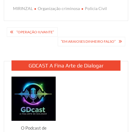
MIRINZAL
Organização criminosa
Polícia Civil
Navegação
“OPERAÇÃO IUVANTE”
de
“EM ARAIOSES DINHEIRO FALSO”
Post
GDCAST A Fina Arte de Dialogar
O Podcast de