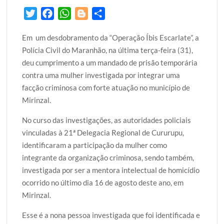
T
F
W
B
S
w
a
h
l
h
Em um desdobramento da “Operação Íbis Escarlate”, a
i
c
a
o
a
Polícia Civil do Maranhão, na última terça-feira (31),
t
e
t
g
r
deu cumprimento a um mandado de prisão temporária
t
b
s
g
e
contra uma mulher investigada por integrar uma
e
o
A
e
facção criminosa com forte atuação no município de
r
o
p
r
Mirinzal.
k
p
No curso das investigações, as autoridades policiais
vinculadas à 21ª Delegacia Regional de Cururupu,
identificaram a participação da mulher como
integrante da organização criminosa, sendo também,
investigada por ser a mentora intelectual de homicídio
ocorrido no último dia 16 de agosto deste ano, em
Mirinzal.
Esse é a nona pessoa investigada que foi identificada e