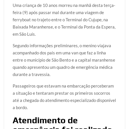
Uma criança de 10 anos morreu na manhã desta terça-
i
c
a
o
a
feira (9) após passar mal durante uma viagem de
t
e
t
g
r
ferryboat no trajeto entre o Terminal do Cujupe, na
t
b
s
g
e
Baixada Maranhense, e o Terminal da Ponta da Espera,
e
o
A
e
em São Luís.
r
o
p
r
k
p
Segundo informações preliminares, o menino viajava
acompanhado dos pais em uma van que faz a linha
entre o município de São Bento e a capital maranhense
quando apresentou um quadro de emergência médica
durante a travessia.
Passageiros que estavam na embarcação perceberam
a situação e tentaram prestar os primeiros socorros
até a chegada do atendimento especializado disponível
a bordo.
Atendimento de