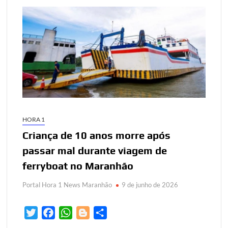
HORA 1
Criança de 10 anos morre após
passar mal durante viagem de
ferryboat no Maranhão
Portal Hora 1 News Maranhão
9 de junho de 2026
T
F
W
B
S
w
a
h
l
h