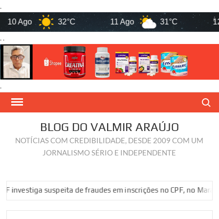
.
0 Ago
32°C
11 Ago
31°C
12 Ag
. .
.
Skip
Search
to
content
BLOG DO VALMIR ARAÚJO
NOTÍCIAS COM CREDIBILIDADE, DESDE 2009 COM UM
JORNALISMO SÉRIO E INDEPENDENTE
estiga suspeita de fraudes em inscrições no CPF, no Maranhão