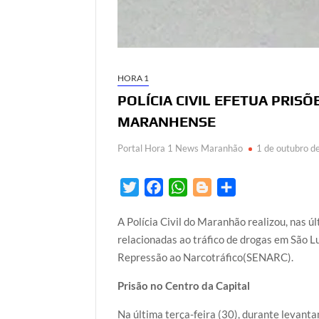
HORA 1
POLÍCIA CIVIL EFETUA PRIS
MARANHENSE
Portal Hora 1 News Maranhão
1 de outubro d
T
F
W
B
S
w
a
h
l
h
A Polícia Civil do Maranhão realizou, nas ú
i
c
a
o
a
relacionadas ao tráfico de drogas em São L
t
e
t
g
r
Repressão ao Narcotráfico(SENARC).
t
b
s
g
e
e
o
A
e
Prisão no Centro da Capital
r
o
p
r
Na última terça-feira (30), durante levant
k
p