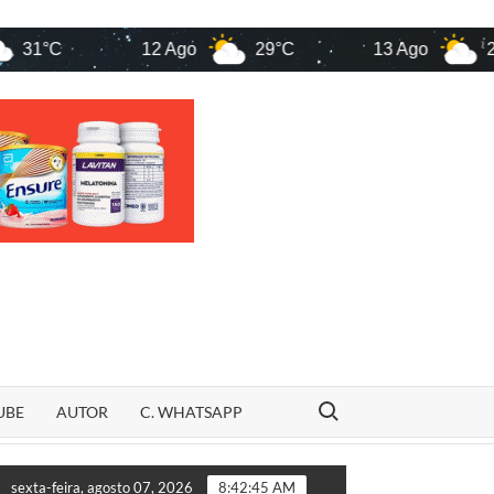
C
12 Ago
29°C
13 Ago
29°C
Search for:
UBE
AUTOR
C. WHATSAPP
“VINGANÇA OU ACASO?” Família de Rildo Amaral sofre derr
sexta-feira, agosto 07, 2026
8:42:46 AM