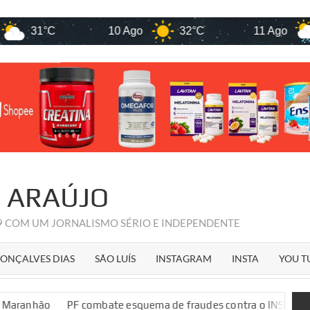
1°C
10 Ago
32°C
11 Ago
31°
R ARAÚJO
09 COM UM JORNALISMO SÉRIO E INDEPENDENTE
ONÇALVES DIAS
SÃO LUÍS
INSTAGRAM
INSTA
YOU T
PF combate esquema de fraudes contra o INSS no Maranhão