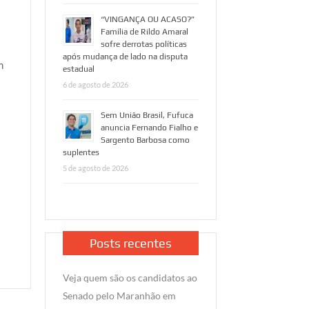
“VINGANÇA OU ACASO?”
Família de Rildo Amaral
sofre derrotas políticas
após mudança de lado na disputa
m
estadual
6 de agosto de 2026
Sem União Brasil, Fufuca
anuncia Fernando Fialho e
Sargento Barbosa como
suplentes
5 de agosto de 2026
a
Posts recentes
Veja quem são os candidatos ao
Senado pelo Maranhão em