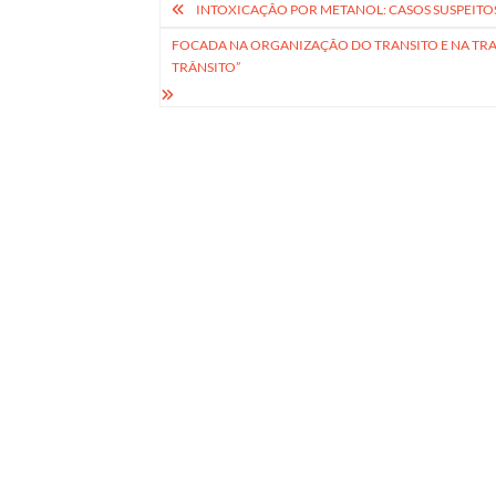
Navegação
INTOXICAÇÃO POR METANOL: CASOS SUSPEITO
de
FOCADA NA ORGANIZAÇÃO DO TRANSITO E NA TRA
TRÂNSITO”
Post