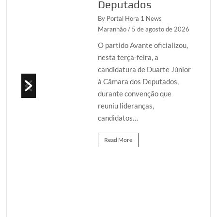
Operação Sem
Desconto
e 2026
By Portal Hora 1 News
Maranhão
/ 4 de agosto de
izou,
2026
Júnior
A decisão do ministro
s,
André Mendonça, do
Supremo Tribunal Federal
(STF), divulgada nesta
segunda-feira (3), detalha
os indícios apresentados
pela…
Read More