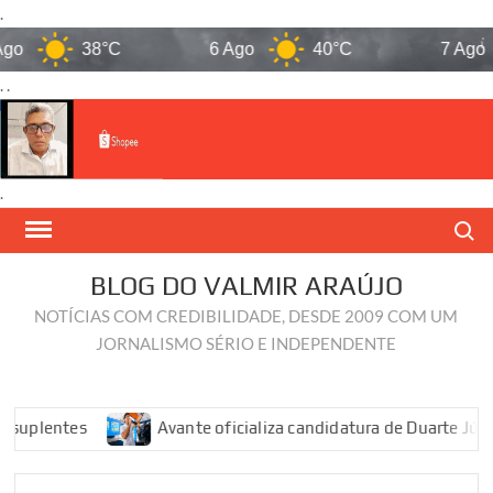
.
38°C
6 Ago
40°C
7 Ago
. .
.
Skip
Search
to
content
BLOG DO VALMIR ARAÚJO
NOTÍCIAS COM CREDIBILIDADE, DESDE 2009 COM UM
JORNALISMO SÉRIO E INDEPENDENTE
Avante oficializa candidatura de Duarte Júnior à Câmar