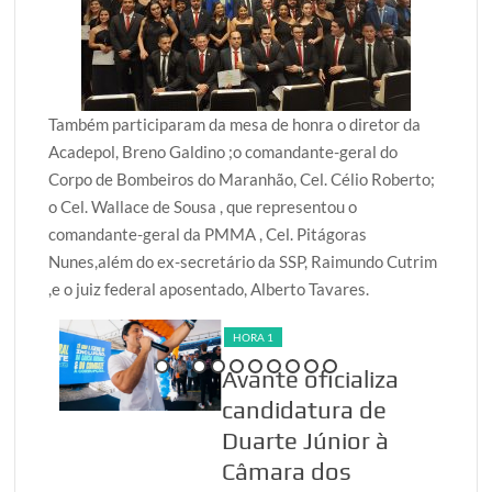
Também participaram da mesa de honra o diretor da
Acadepol, Breno Galdino ;o comandante-geral do
Corpo de Bombeiros do Maranhão, Cel. Célio Roberto;
o Cel. Wallace de Sousa , que representou o
comandante-geral da PMMA , Cel. Pitágoras
Nunes,além do ex-secretário da SSP, Raimundo Cutrim
,e o juiz federal aposentado, Alberto Tavares.
HORA 1
a
Weverton Rocha
é citado em
decisão sobre
nova fase da