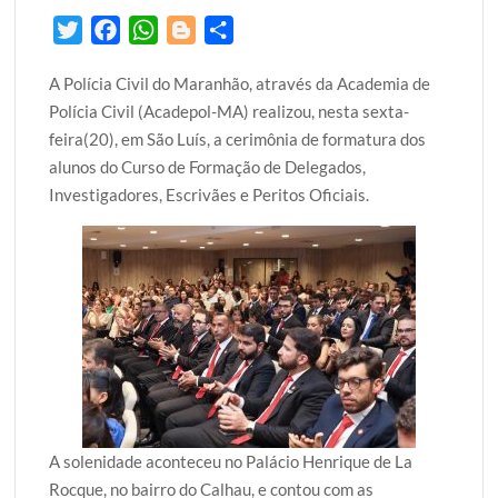
T
F
W
B
S
w
a
h
l
h
A Polícia Civil do Maranhão, através da Academia de
i
c
a
o
a
Polícia Civil (Acadepol-MA) realizou, nesta sexta-
t
e
t
g
r
feira(20), em São Luís, a cerimônia de formatura dos
t
b
s
g
e
alunos do Curso de Formação de Delegados,
e
o
A
e
Investigadores, Escrivães e Peritos Oficiais.
r
o
p
r
k
p
A solenidade aconteceu no Palácio Henrique de La
Rocque, no bairro do Calhau, e contou com as