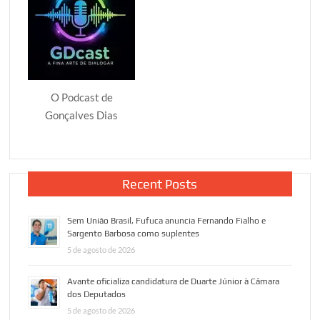
O Podcast de
Gonçalves Dias
Recent Posts
Sem União Brasil, Fufuca anuncia Fernando Fialho e
Sargento Barbosa como suplentes
5 de agosto de 2026
Avante oficializa candidatura de Duarte Júnior à Câmara
dos Deputados
5 de agosto de 2026