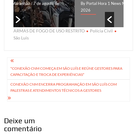
By Portal Hora 1 News Maranhão
/ 6 de agosto de
By 
2026
ago
ARMAS DE FOGO DE USO RESTRITO
Polícia Civil
São Luis
Navegação
*CONEXÃO CNM COMEÇA EM SÃO LUÍS E REÚNE GESTORES PARA
de
CAPACITAÇÃO E TROCA DE EXPERIÊNCIAS*
Post
CONEXÃO CNM ENCERRA PROGRAMAÇÃO EM SÃO LUÍS COM
PALESTRAS E ATENDIMENTOS TÉCNICOS A GESTORES
Deixe um
comentário