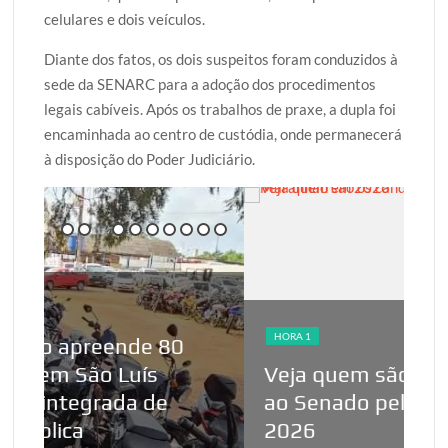
celulares e dois veículos.
Diante dos fatos, os dois suspeitos foram conduzidos à
sede da SENARC para a adoção dos procedimentos
legais cabíveis. Após os trabalhos de praxe, a dupla foi
encaminhada ao centro de custódia, onde permanecerá
à disposição do Poder Judiciário.
HORA 1
HO
Veja quem são os candidatos
PF
ao Senado pelo Maranhão em
fr
2026
M