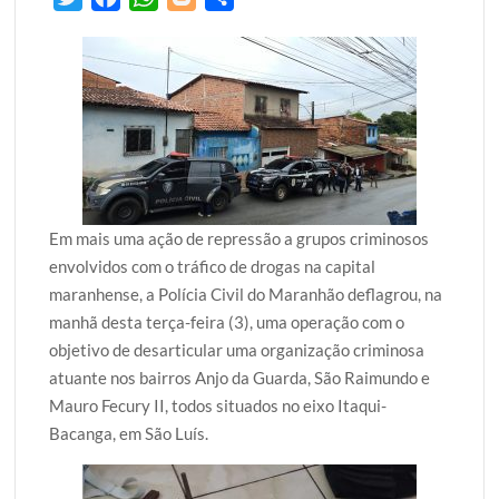
w
a
h
l
h
i
c
a
o
a
t
e
t
g
r
t
b
s
g
e
e
o
A
e
r
o
p
r
k
p
Em mais uma ação de repressão a grupos criminosos
envolvidos com o tráfico de drogas na capital
maranhense, a Polícia Civil do Maranhão deflagrou, na
manhã desta terça-feira (3), uma operação com o
objetivo de desarticular uma organização criminosa
atuante nos bairros Anjo da Guarda, São Raimundo e
Mauro Fecury II, todos situados no eixo Itaqui-
Bacanga, em São Luís.