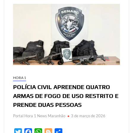
HORA 1
POLÍCIA CIVIL APREENDE QUATRO
ARMAS DE FOGO DE USO RESTRITO E
PRENDE DUAS PESSOAS
Portal Hora 1 News Maranhão
3 de março de 2026
T
F
W
B
S