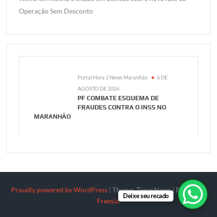
Operação Sem Desconto
Portal Hora 1 News Maranhão
6 DE
AGOSTO DE 2026
PF COMBATE ESQUEMA DE
FRAUDES CONTRA O INSS NO
MARANHÃO
Proudly powered by WordPress
|
Theme: TimesNews
|
By
Theme
Deixe seu recado
Freesia
.