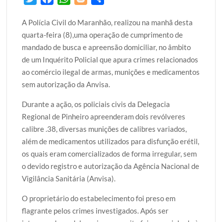
w
a
h
l
h
A Polícia Civil do Maranhão, realizou na manhã desta
i
c
a
o
a
quarta-feira (8),uma operação de cumprimento de
t
e
t
g
r
mandado de busca e apreensão domiciliar, no âmbito
t
b
s
g
e
de um Inquérito Policial que apura crimes relacionados
e
o
A
e
ao comércio ilegal de armas, munições e medicamentos
r
o
p
r
sem autorização da Anvisa.
k
p
Durante a ação, os policiais civis da Delegacia
Regional de Pinheiro apreenderam dois revólveres
calibre .38, diversas munições de calibres variados,
além de medicamentos utilizados para disfunção erétil,
os quais eram comercializados de forma irregular, sem
o devido registro e autorização da Agência Nacional de
Vigilância Sanitária (Anvisa).
O proprietário do estabelecimento foi preso em
flagrante pelos crimes investigados. Após ser