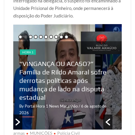
interrogado na delegacia, o suspeito foi encaminhado à
Unidade Prisional de Pinheiro, onde permanecerá à
disposição do Poder Judiciário.
HORA 1
HO
“VINGANÇA OU ACASO?”
Família de Rildo Amaral sofre
Se
derrotas políticas após
an
mudança de lado na disputa
Sa
estadual
su
By Portal Hora 1 News Maranhão
/ 6 de agosto de
By 
2026
20
armas
MUNIÇÕES
Polícia Civil