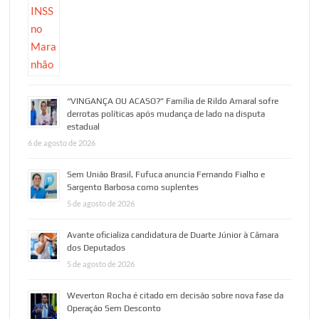
“VINGANÇA OU ACASO?” Família de Rildo Amaral sofre
derrotas políticas após mudança de lado na disputa
estadual
6 de agosto de 2026
Sem União Brasil, Fufuca anuncia Fernando Fialho e
Sargento Barbosa como suplentes
5 de agosto de 2026
Avante oficializa candidatura de Duarte Júnior à Câmara
dos Deputados
5 de agosto de 2026
Weverton Rocha é citado em decisão sobre nova fase da
Operação Sem Desconto