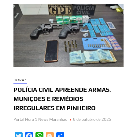
HORA 1
POLÍCIA CIVIL APREENDE ARMAS,
MUNIÇÕES E REMÉDIOS
IRREGULARES EM PINHEIRO
Portal Hora 1 News Maranhão
8 de outubro de 2025
T
F
W
B
S