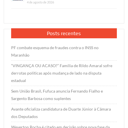
4 de agosto de 2026
Posts recentes
PF combate esquema de fraudes contra o INSS no
Maranhão
“VINGANÇA OU ACASO?” Família de Rildo Amaral sofre
derrotas políticas após mudança de lado na disputa
estadual
Sem União Brasil, Fufuca anuncia Fernando Fialho e
Sargento Barbosa como suplentes
Avante oficializa candidatura de Duarte Júnior à Câmara
dos Deputados
Weverton Rocha é citado em decisão sobre nova fase da