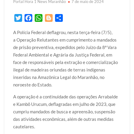
Portal Hora 1 News Maranhão
7 de maio de 2024
T
F
W
B
S
w
a
h
l
h
A Polícia Federal deflagrou, nesta terça-feira (7/5),
i
c
a
o
a
a Operação Relutantes em cumprimento a mandados
t
e
t
g
r
de prisão preventiva, expedidos pelo Juízo da 8ª Vara
t
b
s
g
e
Federal Ambiental e Agrária da Justiça Federal, em
e
o
A
e
face de responsáveis pela extração e comercialização
r
o
p
r
ilegal de madeiras oriundas de terras indígenas
k
p
inseridas na Amazônica Legal do Maranhão, no
noroeste do Estado.
A operação é a continuidade das operações Arrabalde
e Kambõ Urucum, deflagradas em julho de 2023, que
cumpriu mandados de busca e apreensão, suspensão
das atividades econômicas, além de outras medidas
cautelares.