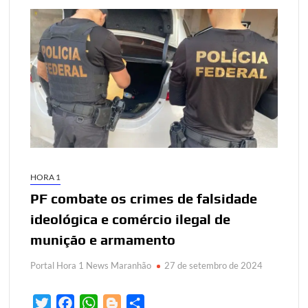
HORA 1
PF combate os crimes de falsidade
ideológica e comércio ilegal de
munição e armamento
Portal Hora 1 News Maranhão
27 de setembro de 2024
T
F
W
B
S