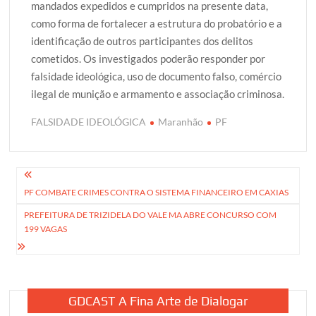
mandados expedidos e cumpridos na presente data,
como forma de fortalecer a estrutura do probatório e a
identificação de outros participantes dos delitos
cometidos. Os investigados poderão responder por
falsidade ideológica, uso de documento falso, comércio
ilegal de munição e armamento e associação criminosa.
FALSIDADE IDEOLÓGICA
Maranhão
PF
Navegação
PF COMBATE CRIMES CONTRA O SISTEMA FINANCEIRO EM CAXIAS
de
PREFEITURA DE TRIZIDELA DO VALE MA ABRE CONCURSO COM
Post
199 VAGAS
GDCAST A Fina Arte de Dialogar