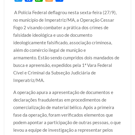
w
a
h
l
h
A Polícia Federal deflagrou nesta sexta-feira (27/9),
i
c
a
o
a
no município de Imperatriz/MA, a Operação Cessar
t
e
t
g
r
Fogo 2 visando combater a prática dos crimes de
t
b
s
g
e
falsidade ideológica e uso de documento
e
o
A
e
ideologicamente falsificado, associação criminosa,
r
o
p
r
além do comércio ilegal de munição e
k
p
armamento. Estão sendo cumpridos dois mandados de
busca e apreensão, expedidos pela 1ª Vara Federal
Cível e Criminal da Subseção Judiciária de
Imperatriz/MA.
A operação apura a apresentação de documentos e
declarações fraudulentas em procedimentos de
comercialização de material bélico. Após a primeira
fase da operação, foram verificados elementos que
podem apontar a participação de outras pessoas, o que
levou a equipe de investigação a representar pelos