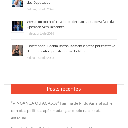
dos Deputados
5 de agosto de 2026
Weverton Rocha é citado em decisão sobre nova fase da
Operação Sem Desconto
4 de agosto de 2026
Governador Eugênio Barros, homem é preso por tentativa
de feminicídio após denúncia do filho
4 de agosto de 2026
Posts recentes
“VINGANÇA OU ACASO?” Família de Rildo Amaral sofre
derrotas políticas após mudança de lado na disputa
estadual