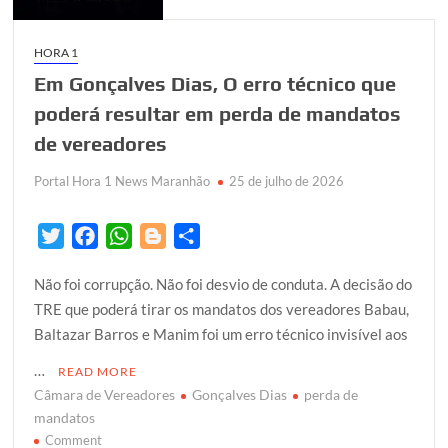
fala
de
Milei
HORA 1
Em Gonçalves Dias, O erro técnico que
poderá resultar em perda de mandatos
de vereadores
Portal Hora 1 News Maranhão
25 de julho de 2026
T
F
W
B
S
w
a
h
l
h
Não foi corrupção. Não foi desvio de conduta. A decisão do
i
c
a
o
a
TRE que poderá tirar os mandatos dos vereadores Babau,
t
e
t
g
r
Baltazar Barros e Manim foi um erro técnico invisível aos
t
b
s
g
e
e
o
A
e
…
READ MORE
r
o
p
r
Câmara de Vereadores
Gonçalves Dias
perda de
k
p
mandatos
on
Comment