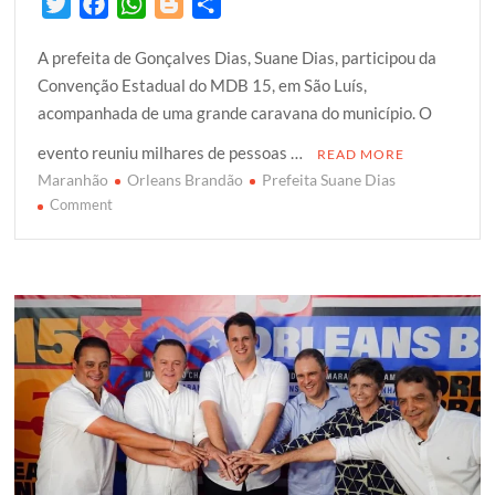
T
F
W
B
S
w
a
h
l
h
A prefeita de Gonçalves Dias, Suane Dias, participou da
i
c
a
o
a
Convenção Estadual do MDB 15, em São Luís,
t
e
t
g
r
acompanhada de uma grande caravana do município. O
t
b
s
g
e
e
o
A
e
evento reuniu milhares de pessoas …
READ MORE
r
o
p
r
Maranhão
Orleans Brandão
Prefeita Suane Dias
k
on
p
Comment
Prefeita
Suane
Dias
e
sua
caravana
participam
da
maior
convenção
de