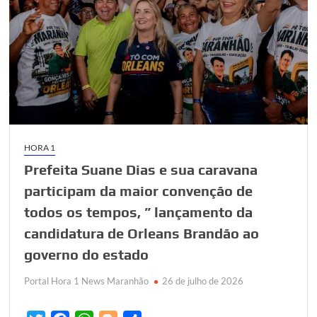
95
anos
HORA 1
Prefeita Suane Dias e sua caravana
participam da maior convenção de
todos os tempos, ” lançamento da
candidatura de Orleans Brandão ao
governo do estado
Portal Hora 1 News Maranhão
26 de julho de 2026