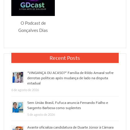
15
de
agosto
O Podcast de
Gonçalves Dias
Recent Posts
“VINGANÇA OU ACASO?” Família de Rildo Amaral sofre
derrotas políticas após mudança de lado na disputa
estadual
6 de agosto de 2026
Sem União Brasil, Fufuca anuncia Fernando Fialho e
Sargento Barbosa como suplentes
5 de agosto de 2026
Avante oficializa candidatura de Duarte Júnior à Câmara