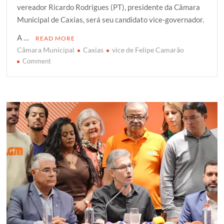
vereador Ricardo Rodrigues (PT), presidente da Câmara
t
b
s
g
e
Municipal de Caxias, será seu candidato vice-governador.
e
o
A
e
r
o
p
r
A …
READ MORE
k
p
Câmara Municipal
Caxias
vice de Felipe Camarão
on
Comment
Presidente
da
Câmara
Municipal
de
Caxias
é
anunciado
como
vice
de
Felipe
Camarão