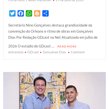
Portal Hora 1 News Maranhão
29 de julho de 2026
T
F
W
B
S
w
a
h
l
h
Secretário Nino Gonçalves destaca grandiosidade da
i
c
a
o
a
convenção do Orleans e ritmo de obras em Gonçalves
t
e
t
g
r
Dias ​Por Redação GDcast na Net Atualizado em julho de
t
b
s
g
e
e
o
A
e
2026 ​O estúdio do GDcast …
READ MORE
r
o
p
r
entrevista
GDcast
Gonçalves Dias
on
Comment
k
p
Secretário
de
Comunicação
de
Gonçalves
Dias,
Nino
Gonçalves
foi
o