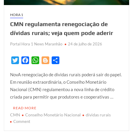
HORA 1
CMN regulamenta renegociação de
dívidas rurais; veja quem pode aderir
Portal Hora 1 News Maranhão
24 de julho de 2026
T
F
W
B
S
w
a
h
l
h
NovA renegociação de dívidas rurais poderá sair do papel.
i
c
a
o
a
Em reunião extraordinária, o Conselho Monetário
t
e
t
g
r
Nacional (CMN) regulamentou a nova linha de crédito
t
b
s
g
e
criada para permitir que produtores e cooperativas …
e
o
A
e
r
o
p
r
READ MORE
k
p
CMN
Conselho Monetário Nacional
dívidas rurais
on
Comment
CMN