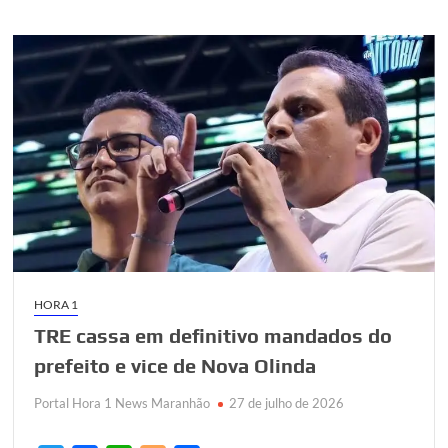
a
candidatura
de
Romeu
Zema
à
presidência
da
República
HORA 1
TRE cassa em definitivo mandados do
prefeito e vice de Nova Olinda
Portal Hora 1 News Maranhão
27 de julho de 2026