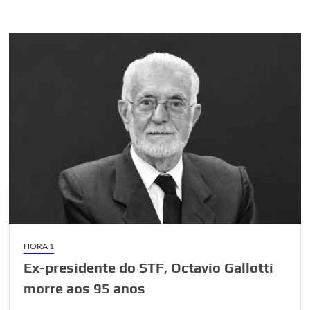
militar
do
CTA
é
preso
suspeito
de
tentar
matar
quatro
pessoas
durante
festa
no
MA
HORA 1
Ex-presidente do STF, Octavio Gallotti
morre aos 95 anos