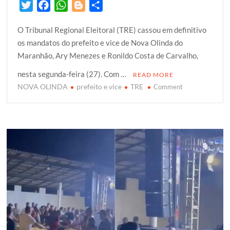
T
F
W
B
S
w
a
h
l
h
O Tribunal Regional Eleitoral (TRE) cassou em definitivo
i
c
a
o
a
os mandatos do prefeito e vice de Nova Olinda do
t
e
t
g
r
Maranhão, Ary Menezes e Ronildo Costa de Carvalho,
t
b
s
g
e
e
o
A
e
nesta segunda-feira (27). Com …
READ MORE
r
o
p
r
NOVA OLINDA
prefeito e vice
TRE
on
Comment
k
p
TRE
cassa
em
definitivo
mandados
do
prefeito
e
vice
de
Nova
Olinda