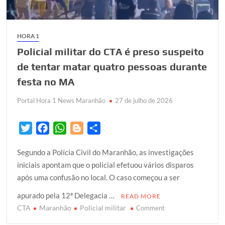
HORA 1
Policial militar do CTA é preso suspeito
de tentar matar quatro pessoas durante
festa no MA
Portal Hora 1 News Maranhão
27 de julho de 2026
T
F
W
B
S
w
a
h
l
h
Segundo a Polícia Civil do Maranhão, as investigações
i
c
a
o
a
iniciais apontam que o policial efetuou vários disparos
t
e
t
g
r
após uma confusão no local. O caso começou a ser
t
b
s
g
e
e
o
A
e
apurado pela 12ª Delegacia …
READ MORE
r
o
p
r
CTA
Maranhão
Policial militar
on
Comment
k
p
Policial