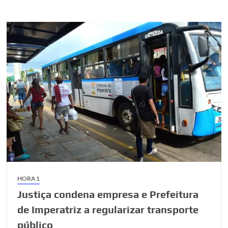
regulamenta
renegociação
de
dívidas
rurais;
veja
quem
pode
aderir
HORA 1
Justiça condena empresa e Prefeitura
de Imperatriz a regularizar transporte
público