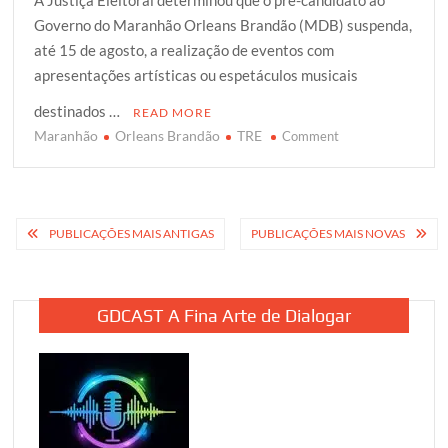
A Justiça Eleitoral determinou que o pré-candidato ao
i
c
a
o
a
Governo do Maranhão Orleans Brandão (MDB) suspenda,
t
e
t
g
r
até 15 de agosto, a realização de eventos com
t
b
s
g
e
apresentações artísticas ou espetáculos musicais
e
o
A
e
r
o
p
r
destinados …
READ MORE
k
p
Maranhão
Orleans Brandão
TRE
on
Comment
TRE
impede
Orleans
Brandão
Navegação
PUBLICAÇÕES MAIS ANTIGAS
PUBLICAÇÕES MAIS NOVAS
de
por
realizar
eventos
posts
com
GDCAST A Fina Arte de Dialogar
apresentações
artísticas
ou
espetáculos
musicais
até