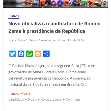
HORA 1
Novo oficializa a candidatura de Romeu
Zema à presidência da República
Portal Hora 1 News Maranhão
27 de julho de 2026
T
F
W
B
S
w
a
h
l
h
O Partido Novo lançou, nesta segunda-feira (27), o ex-
i
c
a
o
a
governador de Minas Gerais Romeu Zema como
t
e
t
g
r
candidato à presidência da República. A convenção
t
b
s
g
e
nacional do partido foi realizada em Brasília. O …
e
o
A
e
r
o
p
r
READ MORE
k
p
candidato
Novo
Romeu Zema
on
Comment
Novo
oficializa