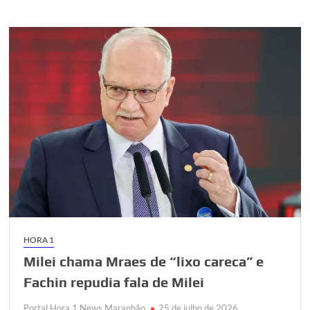
oficializou
na
noite
do
sábado
(25),
sua
candidatura
a
deputada
federal
HORA 1
Milei chama Mraes de “lixo careca” e
Fachin repudia fala de Milei
Portal Hora 1 News Maranhão
25 de julho de 2026