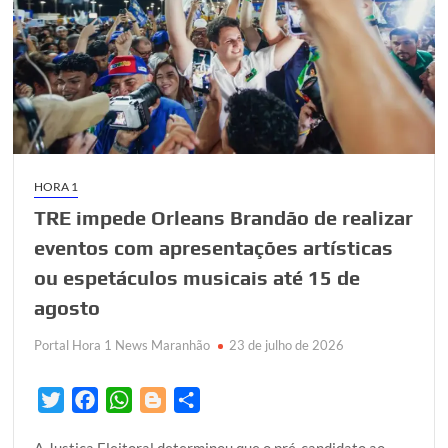
transporte
público
HORA 1
TRE impede Orleans Brandão de realizar
eventos com apresentações artísticas
ou espetáculos musicais até 15 de
agosto
Portal Hora 1 News Maranhão
23 de julho de 2026
T
F
W
B
S
w
a
h
l
h