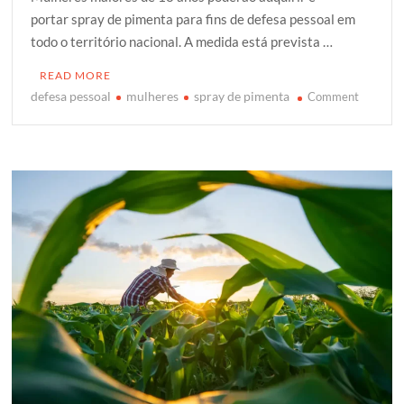
t
e
t
g
r
portar spray de pimenta para fins de defesa pessoal em
t
b
s
g
e
todo o território nacional. A medida está prevista …
e
o
A
e
r
o
p
r
READ MORE
k
p
defesa pessoal
mulheres
spray de pimenta
on
Comment
Mulhere
podem
comprar
e
usar
spray
de
pimenta
para
defesa
pessoal