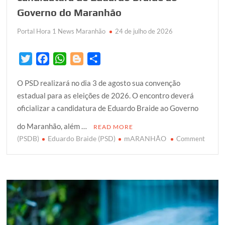
Governo do Maranhão
Portal Hora 1 News Maranhão
24 de julho de 2026
T
F
W
B
S
w
a
h
l
h
O PSD realizará no dia 3 de agosto sua convenção
i
c
a
o
a
estadual para as eleições de 2026. O encontro deverá
t
e
t
g
r
oficializar a candidatura de Eduardo Braide ao Governo
t
b
s
g
e
e
o
A
e
do Maranhão, além …
READ MORE
r
o
p
r
(PSDB)
Eduardo Braide (PSD)
mARANHÃO
on
Comment
k
p
PSD
marca
conve
para
oficiali
candid
de