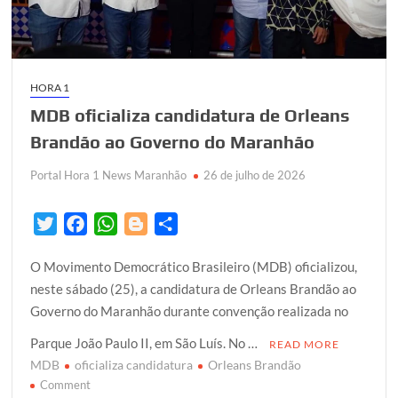
todos
os
tempos,
”
lançamento
HORA 1
da
MDB oficializa candidatura de Orleans
candidatura
de
Brandão ao Governo do Maranhão
Orleans
Portal Hora 1 News Maranhão
26 de julho de 2026
Brandão
ao
governo
T
F
W
B
S
do
w
a
h
l
h
estado
O Movimento Democrático Brasileiro (MDB) oficializou,
i
c
a
o
a
neste sábado (25), a candidatura de Orleans Brandão ao
t
e
t
g
r
Governo do Maranhão durante convenção realizada no
t
b
s
g
e
e
o
A
e
Parque João Paulo II, em São Luís. No …
READ MORE
r
o
p
r
MDB
oficializa candidatura
Orleans Brandão
k
on
p
Comment