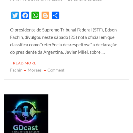
T
F
W
B
S
w
a
h
l
h
O presidente do Supremo Tribunal Federal (STF), Edson
i
c
a
o
a
Fachin, divulgou neste sábado (25) nota oficial em que
t
e
t
g
r
classifica como “referência desrespeitosa” a declaração
t
b
s
g
e
do presidente da Argentina, Javier Milei, sobre …
e
o
A
e
r
o
p
r
READ MORE
k
p
Fachin
Moraes
on
Comment
Milei
chama
Mraes
de
“lixo
careca”
e
Fachin
repudia