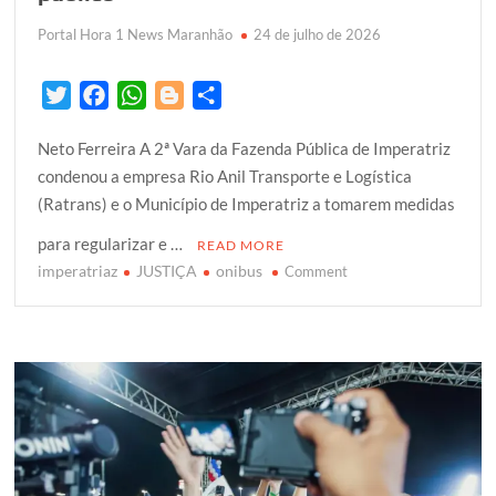
Portal Hora 1 News Maranhão
24 de julho de 2026
T
F
W
B
S
w
a
h
l
h
Neto Ferreira A 2ª Vara da Fazenda Pública de Imperatriz
i
c
a
o
a
condenou a empresa Rio Anil Transporte e Logística
t
e
t
g
r
(Ratrans) e o Município de Imperatriz a tomarem medidas
t
b
s
g
e
e
o
A
e
para regularizar e …
READ MORE
r
o
p
r
imperatriaz
JUSTIÇA
onibus
on
Comment
k
p
Justiça
condena
empresa
e
Prefeitura
de
Imperatriz
a
regularizar