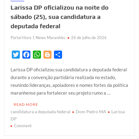
Larissa DP oficializou na noite do
sábado (25), sua candidatura a
deputada federal
Portal Hora 1 News Maranhão
26 de julho de 2026
T
F
W
B
S
w
a
h
l
h
Larissa DP oficializou sua candidatura a deputada federal
i
c
a
o
a
durante a convenção partidária realizada no estado,
t
e
t
g
r
reunindo lideranças, apoiadores e nomes fortes da política
t
b
s
g
e
maranhense para fortalecer seu projeto rumo a …
e
o
A
e
r
o
p
r
READ MORE
k
p
candidatura a deputada federal
Dom Pedro MA
Larissa
DP
on
Comment
Larissa
DP