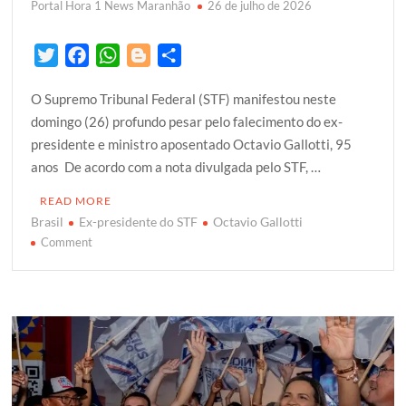
Portal Hora 1 News Maranhão
26 de julho de 2026
T
F
W
B
S
w
a
h
l
h
O Supremo Tribunal Federal (STF) manifestou neste
i
c
a
o
a
domingo (26) profundo pesar pelo falecimento do ex-
t
e
t
g
r
presidente e ministro aposentado Octavio Gallotti, 95
t
b
s
g
e
anos De acordo com a nota divulgada pelo STF, …
e
o
A
e
r
o
p
r
READ MORE
k
p
Brasil
Ex-presidente do STF
Octavio Gallotti
on
Comment
Ex-
presidente
do
STF,
Octavio
Gallotti
morre
aos