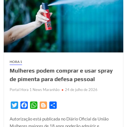
Eduar
Braide
ao
Gover
do
Maran
HORA 1
Mulheres podem comprar e usar spray
de pimenta para defesa pessoal
Portal Hora 1 News Maranhão
24 de julho de 2026
T
F
W
B
S
w
a
h
l
h
Autorização está publicada no Diário Oficial da União
i
c
a
o
a
Mulheres maiores de 18 anos poderão adquirir e