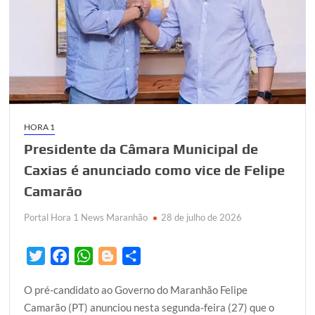
entrevistado
do
“GDcast”
desta
terça-
feira
28/07
HORA 1
Presidente da Câmara Municipal de
Caxias é anunciado como vice de Felipe
Camarão
Portal Hora 1 News Maranhão
28 de julho de 2026
T
F
W
B
S
w
a
h
l
h
O pré-candidato ao Governo do Maranhão Felipe
i
c
a
o
a
Camarão (PT) anunciou nesta segunda-feira (27) que o
t
e
t
g
r