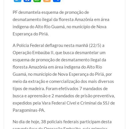
w
a
h
l
h
PF desmantela esquema de promoção de
i
c
a
o
a
desmatamento ilegal da floresta Amazônia em área
t
e
t
g
r
indígena do Alto Rio Guamá, no município de Nova
t
b
s
g
e
Esperança do Piriá.
e
o
A
e
r
o
p
r
A Polícia Federal deflagrou nesta manhã (22/5) a
k
p
Operação Embaúba II, que busca desmantelar um
esquema de promoção de desmatamento ilegal da
floresta Amazônia em área indígena do Alto Rio
Guamá, no município de Nova Esperança do Piriá, por
meio da extração e comercialização dos mais diversos
tipos de madeira. Foram efetivados 7 mandados de
busca e apreensão e 2 mandados de prisão preventiva,
expedidos pela Vara Federal Cível e Criminal da SSJ de
Paragominas-PA.
No dia de hoje, 38 policiais federais participam desta
segunda fase da Operação Embaúba, cuja primeira