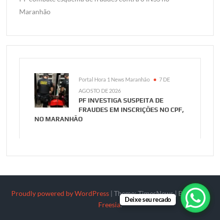
Maranhão
Portal Hora 1 News Maranhão
7 DE
AGOSTO DE 2026
PF INVESTIGA SUSPEITA DE
FRAUDES EM INSCRIÇÕES NO CPF,
NO MARANHÃO
Proudly powered by WordPress
|
Theme: TimesNews
|
By
Theme
Deixe seu recado
Freesia
.