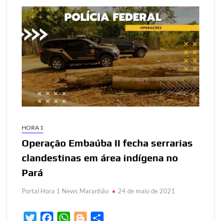
HORA 1
Operação Embaúba II fecha serrarias
clandestinas em área indígena no
Pará
Portal Hora 1 News Maranhão
24 de maio de 2021
T
F
W
B
S