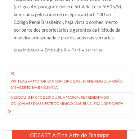
(artigos 46, parágrafo único e 50-A da Lei n. 9.605/9),
bem como pelo crime de receptação (art. 180 do
Código Penal Brasileiro), haja vista o conhecimento
por parte dos proprietários e gerentes da ilicitude da
madeira armazenada e processadas nas serrarias.
área indígena
Embaúba II
Pará
serrarias
Navegação
PRF FLAGRA MOTORISTA COM DROGAS E MANDADO DE PRISÃO
de
EM ABERTO NA BR-010/MA
Post
A ESCOLINHA CFC DEIXOU SUA MARCA, REPRESENTADO
GONÇALVES DIAS NESTE DOMINGO 23/6, EM ALEXANDRE COSTA
GDCAST A Fina Arte de Dialogar