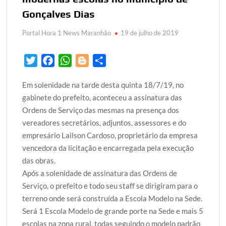
Gonçalves Dias
Portal Hora 1 News Maranhão
19 de julho de 2019
T
F
W
B
S
w
a
h
l
h
Em solenidade na tarde desta quinta 18/7/19, no
i
c
a
o
a
gabinete do prefeito, aconteceu a assinatura das
t
e
t
g
r
Ordens de Serviço das mesmas na presença dos
t
b
s
g
e
vereadores secretários, adjuntos, assessores e do
e
o
A
e
empresário Lailson Cardoso, proprietário da empresa
r
o
p
r
vencedora da licitação e encarregada pela execução
k
p
das obras.
Após a solenidade de assinatura das Ordens de
Serviço, o prefeito e todo seu staff se dirigiram para o
terreno onde será construída a Escola Modelo na Sede.
Será 1 Escola Modelo de grande porte na Sede e mais 5
escolas na zona rural, todas seguindo o modelo padrão