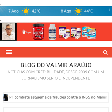
.
7 Ago
42°C
8 Ago
44°C
9 
. .
.
Skip
Search
to
content
BLOG DO VALMIR ARAÚJO
NOTÍCIAS COM CREDIBILIDADE, DESDE 2009 COM UM
JORNALISMO SÉRIO E INDEPENDENTE
PF combate esquema de fraudes contra o INSS no Maranhão
P