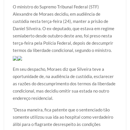
w
a
h
l
h
O ministro do Supremo Tribunal Federal (STF)
i
c
a
o
a
Alexandre de Moraes decidiu, em audiência de
t
e
t
g
r
custódia nesta terça-feira (24), manter a prisão de
t
b
s
g
e
Daniel Silveira. O ex-deputado, que estava em regime
e
o
A
e
semiaberto desde outubro deste ano, foi preso nesta
r
o
p
r
terça-feira pela Polícia Federal, depois de descumprir
k
p
termos da liberdade condicional, segundo o ministro.
Em seu despacho, Moraes diz que Silveira teve a
oportunidade de, na audiência de custódia, esclarecer
as razões do descumprimento dos termos da liberdade
condicional, mas decidiu omitir sua estada no outro
endereço residencial.
“Dessa maneira, fica patente que o sentenciado tão
somente utilizou sua ida ao hospital como verdadeiro
álibi para o flagrante desrespeito às condições