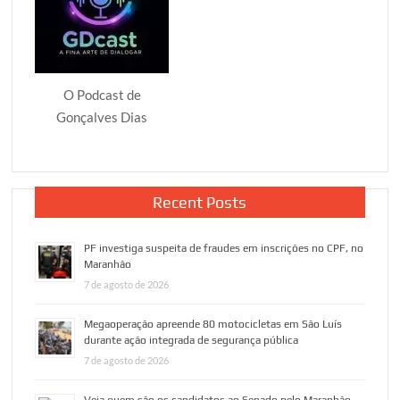
O Podcast de
Gonçalves Dias
Recent Posts
PF investiga suspeita de fraudes em inscrições no CPF, no
Maranhão
7 de agosto de 2026
Megaoperação apreende 80 motocicletas em São Luís
durante ação integrada de segurança pública
7 de agosto de 2026