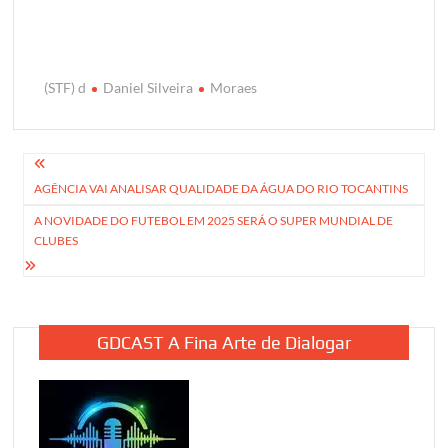
(STF) d
Daniel Silveira
Moraes
Navegação
AGÊNCIA VAI ANALISAR QUALIDADE DA ÁGUA DO RIO TOCANTINS
de
A NOVIDADE DO FUTEBOL EM 2025 SERÁ O SUPER MUNDIAL DE
Post
CLUBES
GDCAST A Fina Arte de Dialogar