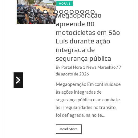
HORA 1
Megaoperação
udes
apreende 80
o
motocicletas em São
ão
Luís durante ação
integrada de
anhão
segurança pública
ou,
By Portal Hora 1 News Maranhão
/ 7
de agosto de 2026
a
ta,
Megaoperação Em continuidade
às ações integradas de
segurança pública e ao combate
às irregularidades no trânsito,
foi deflagrada, na noite…
Read More