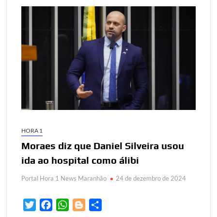
HORA 1
Moraes diz que Daniel Silveira usou
ida ao hospital como álibi
Portal Hora 1 News Maranhão
24 de dezembro de 2024
T
F
W
B
S