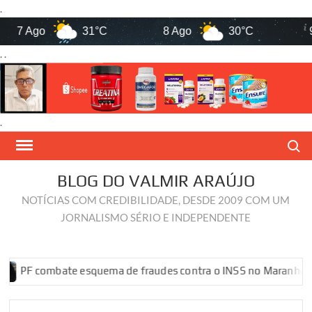
.
 Ago
31°C
8 Ago
30°C
9 Ago
. .
.
Skip
Search
to
content
BLOG DO VALMIR ARAÚJO
NOTÍCIAS COM CREDIBILIDADE, DESDE 2009 COM UM
JORNALISMO SÉRIO E INDEPENDENTE
ombate esquema de fraudes contra o INSS no Maranhão
PF co