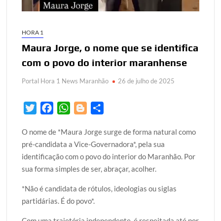
HORA 1
Maura Jorge, o nome que se identifica
com o povo do interior maranhense
Portal Hora 1 News Maranhão
26 de julho de 2025
T
F
W
B
S
w
a
h
l
h
O nome de *Maura Jorge surge de forma natural como
i
c
a
o
a
pré-candidata a Vice-Governadora*, pela sua
t
e
t
g
r
identificação com o povo do interior do Maranhão. Por
t
b
s
g
e
sua forma simples de ser, abraçar, acolher.
e
o
A
e
r
o
p
r
*Não é candidata de rótulos, ideologias ou siglas
k
p
partidárias. É do povo*.
Com uma trajetória independente, é respeitada até por