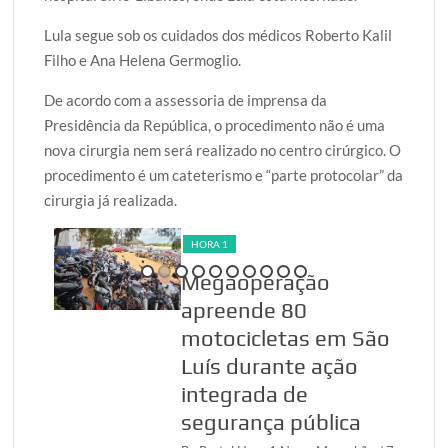
Lula segue sob os cuidados dos médicos Roberto Kalil
Filho e Ana Helena Germoglio.
De acordo com a assessoria de imprensa da
Presidência da República, o procedimento não é uma
nova cirurgia nem será realizado no centro cirúrgico. O
procedimento é um cateterismo e “parte protocolar” da
cirurgia já realizada.
HORA 1
Megaoperação
udes
apreende 80
o
motocicletas em São
ão
Luís durante ação
integrada de
anhão
segurança pública