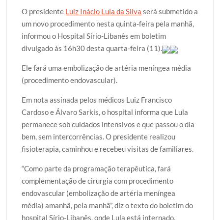
w
a
h
l
h
O presidente
Luiz Inácio Lula da Silva
será submetido a
i
c
a
o
a
um novo procedimento nesta quinta-feira pela manhã,
t
e
t
g
r
informou o Hospital Sírio-Libanês em boletim
t
b
s
g
e
divulgado às 16h30 desta quarta-feira (11).
e
o
A
e
r
o
p
r
Ele fará uma embolização de artéria meníngea média
k
p
(procedimento endovascular).
Em nota assinada pelos médicos Luiz Francisco
Cardoso e Álvaro Sarkis, o hospital informa que Lula
permanece sob cuidados intensivos e que passou o dia
bem, sem intercorrências. O presidente realizou
fisioterapia, caminhou e recebeu visitas de familiares.
“Como parte da programação terapêutica, fará
complementação de cirurgia com procedimento
endovascular (embolização de artéria meníngea
média) amanhã, pela manhã”, diz o texto do boletim do
hospital Sírio-Libanês, onde Lula está internado.