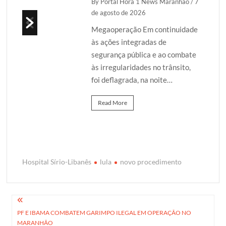
ou,
By Portal Hora 1 News Maranhão
/ 7
de agosto de 2026
a
ta,
Megaoperação Em continuidade
às ações integradas de
segurança pública e ao combate
às irregularidades no trânsito,
foi deflagrada, na noite…
Read More
Hospital Sírio-Libanês
lula
novo procedimento
Navegação
PF E IBAMA COMBATEM GARIMPO ILEGAL EM OPERAÇÃO NO
de
MARANHÃO