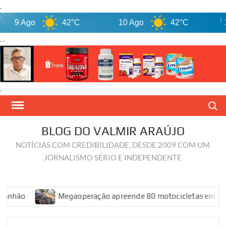
.
9 Ago
42°C
10 Ago
42°C
11 
. .
.
Skip
Search
to
content
BLOG DO VALMIR ARAÚJO
NOTÍCIAS COM CREDIBILIDADE, DESDE 2009 COM UM
JORNALISMO SÉRIO E INDEPENDENTE
ão
Megaoperação apreende 80 motocicletas em São Luís 