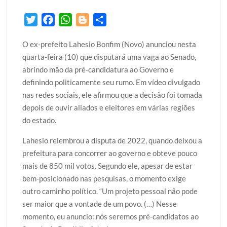
T
F
W
B
S
w
a
h
l
h
O ex-prefeito Lahesio Bonfim (Novo) anunciou nesta
i
c
a
o
a
quarta-feira (10) que disputará uma vaga ao Senado,
t
e
t
g
r
abrindo mão da pré-candidatura ao Governo e
t
b
s
g
e
definindo politicamente seu rumo. Em vídeo divulgado
e
o
A
e
nas redes sociais, ele afirmou que a decisão foi tomada
r
o
p
r
depois de ouvir aliados e eleitores em várias regiões
k
p
do estado.
Lahesio relembrou a disputa de 2022, quando deixou a
prefeitura para concorrer ao governo e obteve pouco
mais de 850 mil votos. Segundo ele, apesar de estar
bem-posicionado nas pesquisas, o momento exige
outro caminho político. “Um projeto pessoal não pode
ser maior que a vontade de um povo. (…) Nesse
momento, eu anuncio: nós seremos pré-candidatos ao