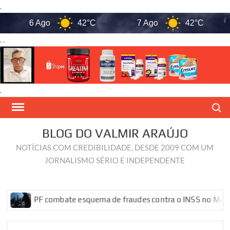
.
6 Ago
42°C
7 Ago
42°C
. .
.
Skip
Search
to
content
BLOG DO VALMIR ARAÚJO
NOTÍCIAS COM CREDIBILIDADE, DESDE 2009 COM UM
JORNALISMO SÉRIO E INDEPENDENTE
PF combate esquema de fraudes contra o INSS no Maranhão