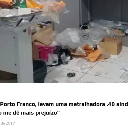
Porto Franco, levam uma metralhadora .40 ain
 me dê mais prejuízo”
o de 2019