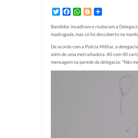
T
F
W
B
S
w
a
h
l
h
Bandidos invadiram e roubaram a Delegacia
i
c
a
o
a
madrugada, mas só foi descoberto na manhã 
t
e
t
g
r
t
b
s
g
e
De acordo com a Polícia Militar, a delegac
e
o
A
e
além de uma metralhadora .40 com 40 cartu
r
o
p
r
mensagem na parede da delegacia: “Não me 
k
p