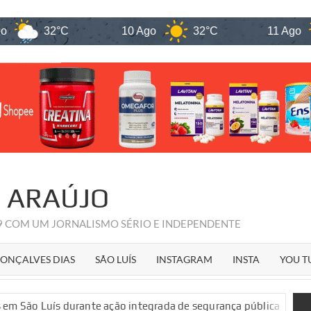
C
10 Ago
32°C
11 Ago
31°C
R ARAÚJO
09 COM UM JORNALISMO SÉRIO E INDEPENDENTE
ONÇALVES DIAS
SÃO LUÍS
INSTAGRAM
INSTA
YOU T
ão integrada de segurança pública
Veja quem são os candida