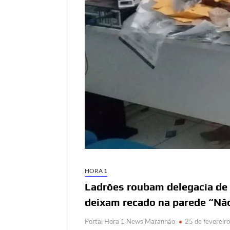
HORA 1
Ladrões roubam delegacia de 
deixam recado na parede “Não
Portal Hora 1 News Maranhão
25 de fevereir