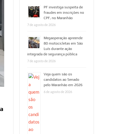
PF investiga suspeita de
fraudes em inscrições no
CPF, no Maranhão
7 de agosto de 2026
Megaoperação apreende
80 motocicletas em São
Luís durante ação
integrada de segurança pública
7 de agosto de 2026
Veja quem são os
candidatos ao Senado
pelo Maranhão em 2026
6 de agosto de 2026
da