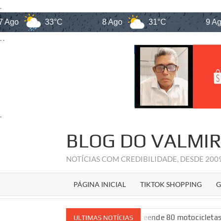
.
33°C
8 Ago
31°C
9 Ago
32°
. .
.
Skip
BLOG DO VALMI
to
content
NOTÍCIAS COM CREDIBILIDADE, DESDE 20
PÁGINA INICIAL
TIKTOK SHOPPING
G
Megaoperação apreende 80 motocicletas em São Luís durante aç
ULTIMAS NOTÍCIAS