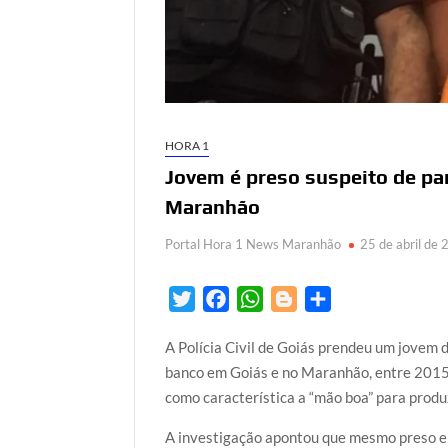
HORA 1
Jovem é preso suspeito de pa
Maranhão
Portal Hora 1 News Maranhão
25 de abril de
T
F
W
B
S
w
a
h
l
h
A Polícia Civil de Goiás prendeu um jovem 
i
c
a
o
a
banco em Goiás e no Maranhão, entre 2015 
t
e
t
g
r
como característica a “mão boa” para produz
t
b
s
g
e
e
o
A
e
A investigação apontou que mesmo preso e