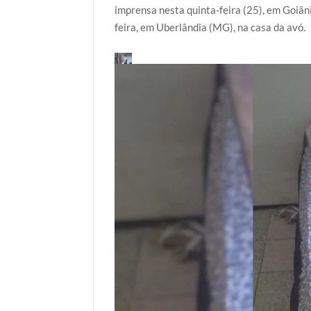
r
o
p
r
imprensa nesta quinta-feira (25), em Goiânia
k
p
feira, em Uberlândia (MG), na casa da avó.