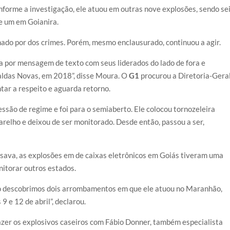
forme a investigação, ele atuou em outras nove explosões, sendo se
e um em Goianira.
nado por dos crimes. Porém, mesmo enclausurado, continuou a agir.
 por mensagem de texto com seus liderados do lado de fora e
aldas Novas, em 2018”, disse Moura. O
G1
procurou a Diretoria-Gera
tar a respeito e aguarda retorno.
ssão de regime e foi para o semiaberto. Ele colocou tornozeleira
arelho e deixou de ser monitorado. Desde então, passou a ser,
nsava, as explosões em de caixas eletrônicos em Goiás tiveram uma
nitorar outros estados.
ão descobrimos dois arrombamentos em que ele atuou no Maranhão,
9 e 12 de abril”, declarou.
azer os explosivos caseiros com Fábio Donner, também especialista