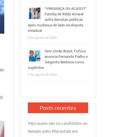
“VINGANÇA OU ACASO?”
Família de Rildo Amaral
sofre derrotas políticas
após mudança de lado na disputa
estadual
6 de agosto de 2026
Sem União Brasil, Fufuca
anuncia Fernando Fialho e
Sargento Barbosa como
suplentes
das
5 de agosto de 2026
oi
Posts recentes
Veja quem são os candidatos ao
Senado pelo Maranhão em