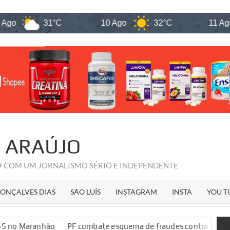
31°C
10 Ago
32°C
11 Ago
31
R ARAÚJO
09 COM UM JORNALISMO SÉRIO E INDEPENDENTE
ONÇALVES DIAS
SÃO LUÍS
INSTAGRAM
INSTA
YOU T
F combate esquema de fraudes contra o INSS no Maranhão