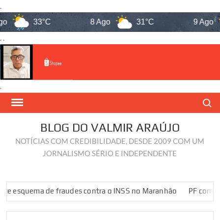
.
33°C
8 Ago
31°C
9 Ago
. .
.
Skip
Search
to
content
BLOG DO VALMIR ARAÚJO
NOTÍCIAS COM CREDIBILIDADE, DESDE 2009 COM UM
JORNALISMO SÉRIO E INDEPENDENTE
uema de fraudes contra o INSS no Maranhão
PF combate esqu