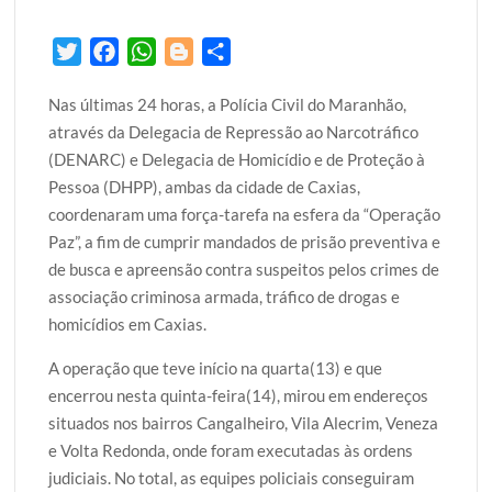
T
F
W
B
S
w
a
h
l
h
Nas últimas 24 horas, a Polícia Civil do Maranhão,
i
c
a
o
a
através da Delegacia de Repressão ao Narcotráfico
t
e
t
g
r
(DENARC) e Delegacia de Homicídio e de Proteção à
t
b
s
g
e
Pessoa (DHPP), ambas da cidade de Caxias,
e
o
A
e
coordenaram uma força-tarefa na esfera da “Operação
r
o
p
r
Paz”, a fim de cumprir mandados de prisão preventiva e
k
p
de busca e apreensão contra suspeitos pelos crimes de
associação criminosa armada, tráfico de drogas e
homicídios em Caxias.
A operação que teve início na quarta(13) e que
encerrou nesta quinta-feira(14), mirou em endereços
situados nos bairros Cangalheiro, Vila Alecrim, Veneza
e Volta Redonda, onde foram executadas às ordens
judiciais. No total, as equipes policiais conseguiram