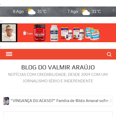
.
6 Ago
31°C
7 Ago
31°C
. .
.
Skip
Search
to
content
BLOG DO VALMIR ARAÚJO
NOTÍCIAS COM CREDIBILIDADE, DESDE 2009 COM UM
JORNALISMO SÉRIO E INDEPENDENTE
“VINGANÇA OU ACASO?” Família de Rildo Amaral sofre derrotas p