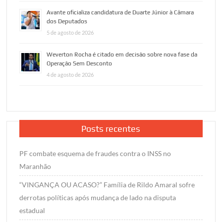
Avante oficializa candidatura de Duarte Júnior à Câmara
dos Deputados
5 de agosto de 2026
Weverton Rocha é citado em decisão sobre nova fase da
Operação Sem Desconto
4 de agosto de 2026
Posts recentes
PF combate esquema de fraudes contra o INSS no
Maranhão
“VINGANÇA OU ACASO?” Família de Rildo Amaral sofre
derrotas políticas após mudança de lado na disputa
estadual