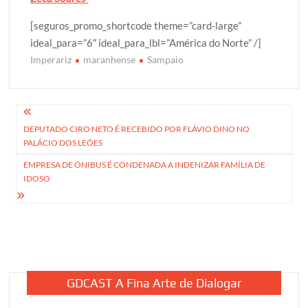
[seguros_promo_shortcode theme=”card-large”
ideal_para=”6″ ideal_para_lbl=”América do Norte” /]
Imperariz
maranhense
Sampaio
Navegação
DEPUTADO CIRO NETO É RECEBIDO POR FLÁVIO DINO NO
de
PALÁCIO DOS LEÕES
Post
EMPRESA DE ÔNIBUS É CONDENADA A INDENIZAR FAMÍLIA DE
IDOSO
GDCAST A Fina Arte de Dialogar