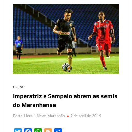
HORA 1
Imperatriz e Sampaio abrem as semis
do Maranhense
Portal Hora 1 News Maranhão
2 de abril de 2019
T
F
W
B
S