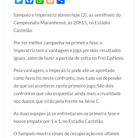
w
a
h
l
h
Sampaio e Imperatriz abrem hoje (2), as semifinais do
i
c
a
o
a
Campeonato Maranhense, às 20h15, no Estádio
t
e
t
g
r
Castelão.
t
b
s
g
e
e
o
A
e
Por ter melhor campanha na primeira fase, o
r
o
p
r
Imperatriz tem a vantagem e joga por dois resultados
k
p
iguais, além de fazer a partida de volta no Frei Epifânio.
Pela vantagem, o Imperatriz pode até se apontado
como favorito neste confronto, mas tudo vai depender
do que vai acontecer neste primeiro jogo. São dois
confrontos que vão esquentar ainda mais a rivalidade
nos duelos que virão pela frente na Série C.
As duas equipes já se enfrentaram na primeira fase e
houve empate por 1 a 1, no Estádio Castelão.
O Sampaio mostra sinais de recuperação nos últimos