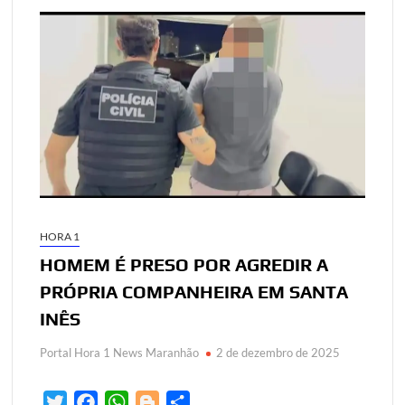
HORA 1
HOMEM É PRESO POR AGREDIR A
PRÓPRIA COMPANHEIRA EM SANTA
INÊS
Portal Hora 1 News Maranhão
2 de dezembro de 2025
T
F
W
B
S