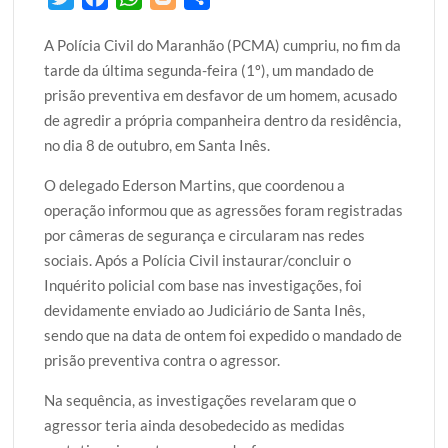
w
a
h
l
h
A Polícia Civil do Maranhão (PCMA) cumpriu, no fim da
i
c
a
o
a
tarde da última segunda-feira (1º), um mandado de
t
e
t
g
r
prisão preventiva em desfavor de um homem, acusado
t
b
s
g
e
de agredir a própria companheira dentro da residência,
e
o
A
e
no dia 8 de outubro, em Santa Inês.
r
o
p
r
k
p
O delegado Ederson Martins, que coordenou a
operação informou que as agressões foram registradas
por câmeras de segurança e circularam nas redes
sociais. Após a Polícia Civil instaurar/concluir o
Inquérito policial com base nas investigações, foi
devidamente enviado ao Judiciário de Santa Inês,
sendo que na data de ontem foi expedido o mandado de
prisão preventiva contra o agressor.
Na sequência, as investigações revelaram que o
agressor teria ainda desobedecido as medidas