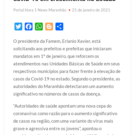
Portal Hora 1 News Maranhão
25 de janeiro de 2021
T
F
W
B
S
w
a
h
l
h
O presidente da Famem, Erlanio Xavier, está
i
c
a
o
a
solicitando aos prefeitos e prefeitas que iniciaram
t
e
t
g
r
mandatos em 1º de janeiro, que reforcem os
t
b
s
g
e
atendimentos nas Unidades Básicas de Saúde em seus
e
o
A
e
respectivos municípios para fazer frente à elevação de
r
o
p
r
casos da Covid-19 no estado. Segundo o presidente, as
k
p
autoridades do Maranhão detectaram um aumento
significativo no números de casos da doença.
“Autoridades de saúde apontam uma nova cepa do
coronavírus como razão para o aumento significativo
de casos na região, com uma variante do vírus mais
grave e agressiva entre os jovens”, apontou o