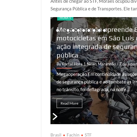
Antes de chegar ao STF, Moraes ocupou dive
Segurança Pública e de Transportes. Ele ta
HORA 1
Megaoperação apreende 
motocicletas em São Luís
ação integrada de segura
pública
By Portal Hora 1 News Maranhão
/ 7 de agos
Megaoperação Em continuidade às açõe
de segurança pública e ao combate às ir
no trânsito, foi deflagrada, na noite…
Read More
Brasil
Fachin
STF