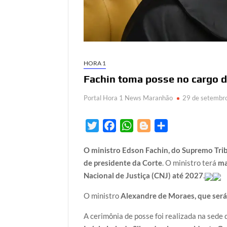
HORA 1
Fachin toma posse no cargo d
Portal Hora 1 News Maranhão
29 de setembr
T
F
W
B
S
w
a
h
l
h
O ministro Edson Fachin, do Supremo Trib
i
c
a
o
a
de presidente da Corte
. O ministro terá
ma
t
e
t
g
r
Nacional de Justiça (CNJ) até 2027
.
t
b
s
g
e
e
o
A
e
O ministro
Alexandre de Moraes, que será
r
o
p
r
A cerimônia de posse foi realizada na sede
k
p