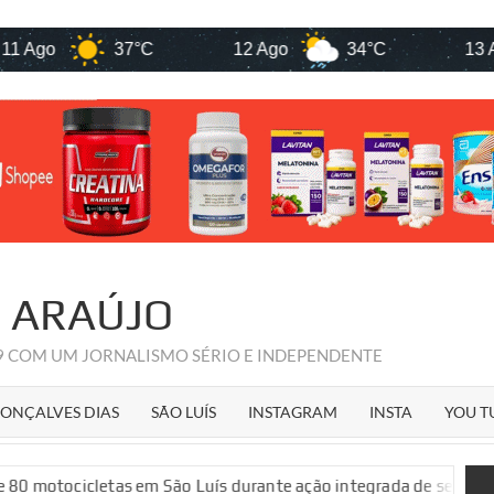
37°C
12 Ago
34°C
13 Ago
R ARAÚJO
09 COM UM JORNALISMO SÉRIO E INDEPENDENTE
ONÇALVES DIAS
SÃO LUÍS
INSTAGRAM
INSTA
YOU T
s em São Luís durante ação integrada de segurança pública