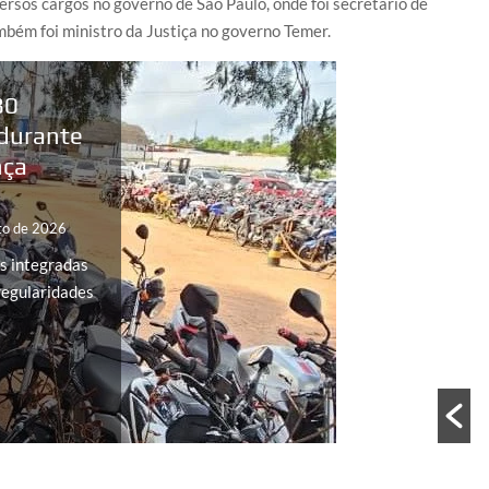
rsos cargos no governo de São Paulo, onde foi secretário de
mbém foi ministro da Justiça no governo Temer.
80
 durante
nça
to de 2026
s integradas
regularidades