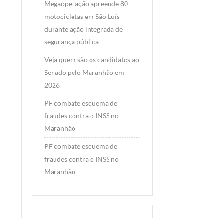
Megaoperação apreende 80
motocicletas em São Luís
HORA 1
durante ação integrada de
Veja quem são os
segurança pública
candidatos ao Senado
Veja quem são os candidatos ao
pelo Maranhão em 2026
Senado pelo Maranhão em
By Portal Hora 1 News Maranhão
/ 6 de
2026
agosto de 2026
PF combate esquema de
Ao todo, 11 candidatos vão disputar
fraudes contra o INSS no
as duas cadeiras do Maranhão no
Maranhão
Senado Federal nas Eleições de 2026.
Os nomes…
PF combate esquema de
fraudes contra o INSS no
Read More
Maranhão