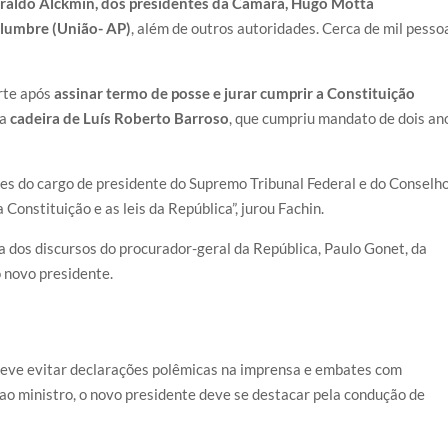
 Geraldo Alckmin, dos presidentes da Câmara, Hugo Motta
olumbre (União- AP)
, além de outros autoridades. Cerca de mil pesso
rte após
assinar termo de posse e jurar cumprir a Constituição
 a
cadeira de Luís Roberto Barroso
, que cumpriu mandato de dois an
es do cargo de presidente do Supremo Tribunal Federal e do Conselh
Constituição e as leis da República”, jurou Fachin.
ra dos discursos do procurador-geral da República, Paulo Gonet, da
 novo presidente.
n deve evitar declarações polêmicas na imprensa e embates com
ao ministro, o novo presidente deve se destacar pela condução de