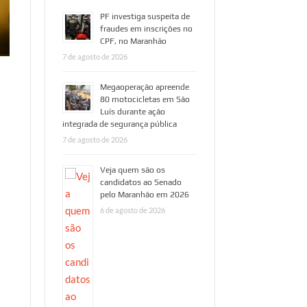
PF investiga suspeita de
fraudes em inscrições no
CPF, no Maranhão
7 de agosto de 2026
Megaoperação apreende
80 motocicletas em São
Luís durante ação
integrada de segurança pública
7 de agosto de 2026
Veja quem são os
candidatos ao Senado
pelo Maranhão em 2026
o
6 de agosto de 2026