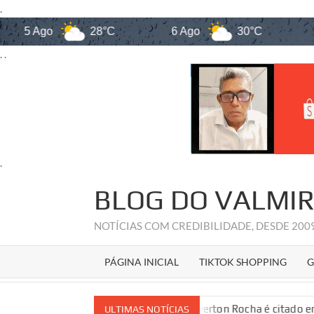
.
 Ago
28°C
6 Ago
30°C
7 Ago
. .
.
Skip
BLOG DO VALMI
to
content
NOTÍCIAS COM CREDIBILIDADE, DESDE 20
PÁGINA INICIAL
TIKTOK SHOPPING
G
ara dos Deputados
Weverton Rocha é citado em decisão 
ULTIMAS NOTÍCIAS