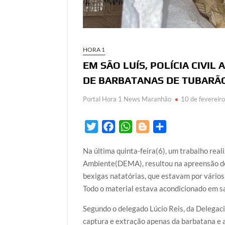
HORA 1
EM SÃO LUÍS, POLÍCIA CIVIL
DE BARBATANAS DE TUBARÃ
Portal Hora 1 News Maranhão
10 de fevereir
T
F
W
B
S
w
a
h
l
h
Na última quinta-feira(6), um trabalho real
i
c
a
o
a
Ambiente(DEMA), resultou na apreensão de 
t
e
t
g
r
bexigas natatórias, que estavam por vários
t
b
s
g
e
Todo o material estava acondicionado em sac
e
o
A
e
r
o
p
r
Segundo o delegado Lúcio Reis, da Delegaci
k
p
captura e extração apenas da barbatana e 