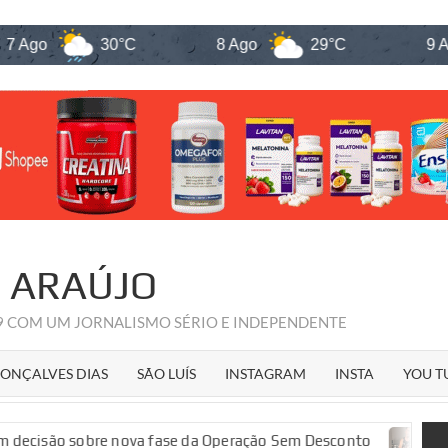
30°C
8 Ago
29°C
9 Ago
R ARAÚJO
09 COM UM JORNALISMO SÉRIO E INDEPENDENTE
ONÇALVES DIAS
SÃO LUÍS
INSTAGRAM
INSTA
YOU T
sobre nova fase da Operação Sem Desconto
Governador E