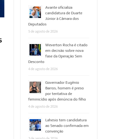
Avante oficializa
candidatura de Duarte
Júnior à Câmara dos
Deputados
5 de agosto de 2026
S
Weverton Rocha é citado
em decisão sobre nova
fase da Operação Sem
Desconto
4 de agosto de 2026
Governador Eugênio
Barros, homem é preso
por tentativa de
feminicídio após denúncia do filho
e
4 de agosto de 2026
Lahesio tem candidatura
ao Senado confirmada em
convenção
3 de agosto de 2026