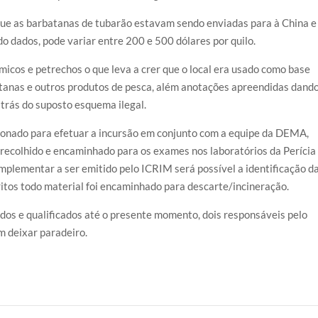
ue as barbatanas de tubarão estavam sendo enviadas para à China e
ndo dados, pode variar entre 200 e 500 dólares por quilo.
icos e petrechos o que leva a crer que o local era usado como base
tanas e outros produtos de pesca, além anotações apreendidas dand
 trás do suposto esquema ilegal.
cionado para efetuar a incursão em conjunto com a equipe da DEMA,
 recolhido e encaminhado para os exames nos laboratórios da Perícia
omplementar a ser emitido pelo ICRIM será possível a identificação d
ritos todo material foi encaminhado para descarte/incineração.
dos e qualificados até o presente momento, dois responsáveis pelo
m deixar paradeiro.