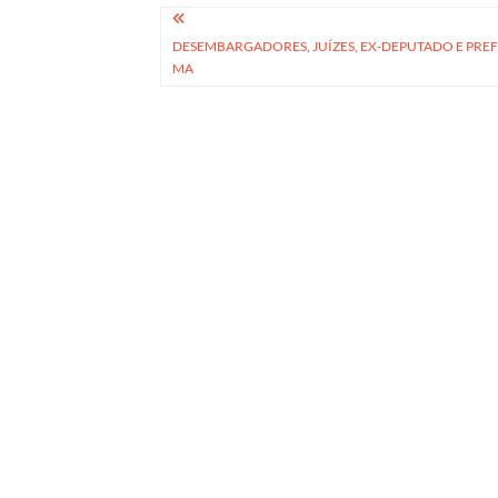
Navegação
DESEMBARGADORES, JUÍZES, EX-DEPUTADO E PREF
de
MA
Post