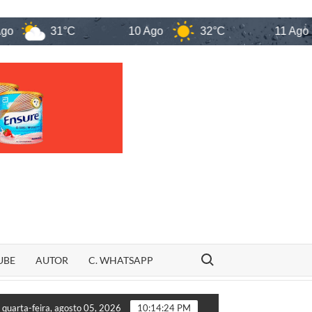
31°C
10 Ago
32°C
11 Ago
Search for:
UBE
AUTOR
C. WHATSAPP
ugênio Barros, homem é preso por tentativa de feminicídio após
quarta-feira, agosto 05, 2026
10:14:25 PM