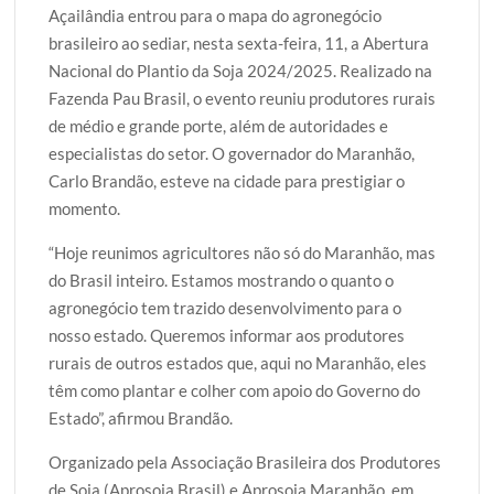
Açailândia entrou para o mapa do agronegócio
t
e
t
g
r
brasileiro ao sediar, nesta sexta-feira, 11, a Abertura
t
b
s
g
e
Nacional do Plantio da Soja 2024/2025. Realizado na
e
o
A
e
Fazenda Pau Brasil, o evento reuniu produtores rurais
r
o
p
r
de médio e grande porte, além de autoridades e
k
p
especialistas do setor. O governador do Maranhão,
Carlo Brandão, esteve na cidade para prestigiar o
momento.
“Hoje reunimos agricultores não só do Maranhão, mas
do Brasil inteiro. Estamos mostrando o quanto o
agronegócio tem trazido desenvolvimento para o
nosso estado. Queremos informar aos produtores
rurais de outros estados que, aqui no Maranhão, eles
têm como plantar e colher com apoio do Governo do
Estado”, afirmou Brandão.
Organizado pela Associação Brasileira dos Produtores
de Soja (Aprosoja Brasil) e Aprosoja Maranhão, em