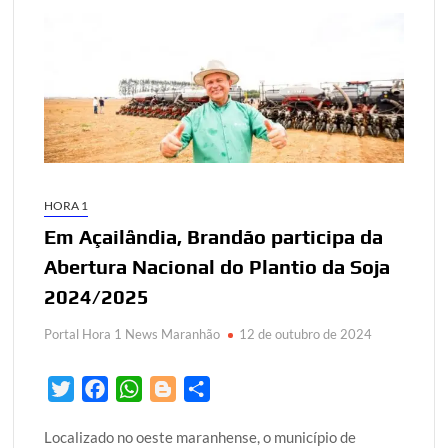
HORA 1
Em Açailândia, Brandão participa da
Abertura Nacional do Plantio da Soja
2024/2025
Portal Hora 1 News Maranhão
12 de outubro de 2024
T
F
W
B
S
w
a
h
l
h
Localizado no oeste maranhense, o município de
i
c
a
o
a