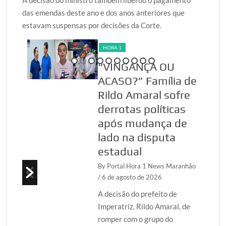
das emendas deste ano e dos anos anteriores que
estavam suspensas por decisões da Corte.
HORA 1
ma
“VINGANÇA OU
ACASO?” Família de
Rildo Amaral sofre
derrotas políticas
 6 de
após mudança de
lado na disputa
sta
estadual
By Portal Hora 1 News Maranhão
upo
/ 6 de agosto de 2026
A decisão do prefeito de
Imperatriz, Rildo Amaral, de
romper com o grupo do