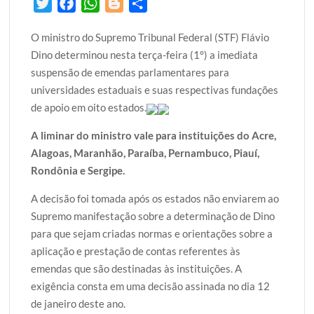
T
F
W
B
S
w
a
h
l
h
O ministro do Supremo Tribunal Federal (STF) Flávio
i
c
a
o
a
Dino determinou nesta terça-feira (1°) a imediata
t
e
t
g
r
suspensão de emendas parlamentares para
t
b
s
g
e
universidades estaduais e suas respectivas fundações
e
o
A
e
de apoio em oito estados.
r
o
p
r
k
p
A liminar do ministro vale para instituições do Acre,
Alagoas, Maranhão, Paraíba, Pernambuco, Piauí,
Rondônia e Sergipe.
A decisão foi tomada após os estados não enviarem ao
Supremo manifestação sobre a determinação de Dino
para que sejam criadas normas e orientações sobre a
aplicação e prestação de contas referentes às
emendas que são destinadas às instituições. A
exigência consta em uma decisão assinada no dia 12
de janeiro deste ano.