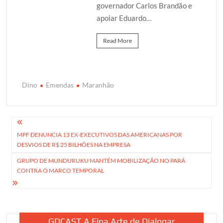
governador Carlos Brandão e
apoiar Eduardo…
Read More
Dino
Emendas
Maranhão
Navegação
MPF DENUNCIA 13 EX-EXECUTIVOS DAS AMERICANAS POR
de
DESVIOS DE R$ 25 BILHÕES NA EMPRESA
Post
GRUPO DE MUNDURUKU MANTÉM MOBILIZAÇÃO NO PARÁ
CONTRA O MARCO TEMPORAL
GDCAST A Fina Arte de Dialogar