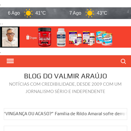
.
6 Ago
41°C
7 Ago
43°C
8 A
. .
.
Skip
Search
to
content
BLOG DO VALMIR ARAÚJO
NOTÍCIAS COM CREDIBILIDADE, DESDE 2009 COM UM
JORNALISMO SÉRIO E INDEPENDENTE
GANÇA OU ACASO?” Família de Rildo Amaral sofre derrotas políti