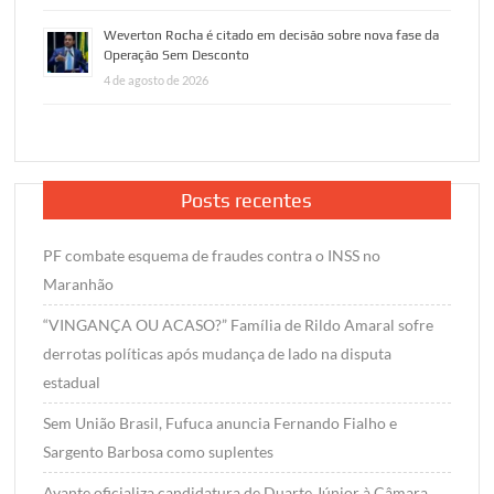
Weverton Rocha é citado em decisão sobre nova fase da
Operação Sem Desconto
4 de agosto de 2026
Posts recentes
PF combate esquema de fraudes contra o INSS no
Maranhão
“VINGANÇA OU ACASO?” Família de Rildo Amaral sofre
derrotas políticas após mudança de lado na disputa
estadual
Sem União Brasil, Fufuca anuncia Fernando Fialho e
Sargento Barbosa como suplentes
Avante oficializa candidatura de Duarte Júnior à Câmara