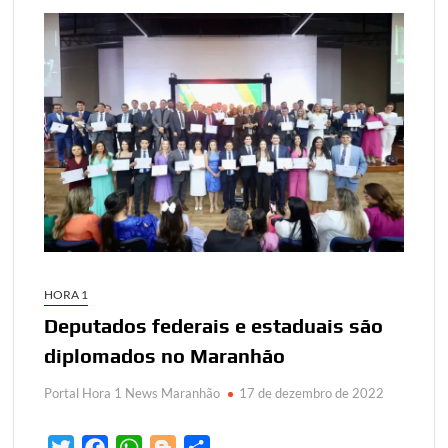
HORA 1
Deputados federais e estaduais são
diplomados no Maranhão
Portal Hora 1 News Maranhão
17 de dezembro de 2022
T
F
W
B
S