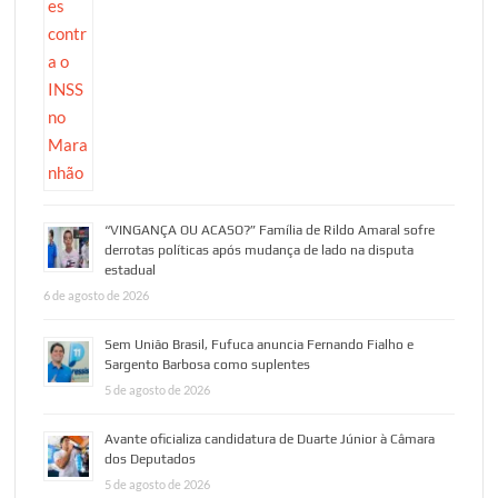
“VINGANÇA OU ACASO?” Família de Rildo Amaral sofre
derrotas políticas após mudança de lado na disputa
estadual
6 de agosto de 2026
Sem União Brasil, Fufuca anuncia Fernando Fialho e
Sargento Barbosa como suplentes
5 de agosto de 2026
Avante oficializa candidatura de Duarte Júnior à Câmara
dos Deputados
5 de agosto de 2026