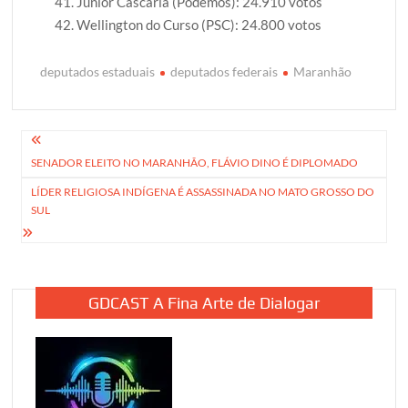
Júnior Cascaria (Podemos): 24.910 votos
Wellington do Curso (PSC): 24.800 votos
deputados estaduais
deputados federais
Maranhão
Navegação
SENADOR ELEITO NO MARANHÃO, FLÁVIO DINO É DIPLOMADO
de
LÍDER RELIGIOSA INDÍGENA É ASSASSINADA NO MATO GROSSO DO
Post
SUL
GDCAST A Fina Arte de Dialogar