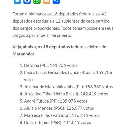
w
a
h
l
h
Foram diplomados os 18 deputados federais, os 42
i
c
a
o
a
deputados estaduais e 12 suplentes de cada partido
t
e
t
g
r
dos cargos proporcionais. Todos tomam posse em seus
t
b
s
g
e
cargos a partir de 1º de janeiro.
e
o
A
e
r
o
p
r
Veja, abaixo, os 18 deputados federais eleitos do
k
p
Maranhão:
Detinha (PL): 161.206 votos
Pedro Lucas Fernandes (União Brasil): 159.786
votos
Josimar de Maranhãozinho (PL): 158.360 votos
Juscelino Filho (União Brasil): 142.419 votos
André Fufuca (PP): 135.078 votos
Aluísio Mendes (PSC): 126.577 votos
Marreca Filho (Patriota): 116.246 votos
Duarte Júnior (PSB): 111.019 votos