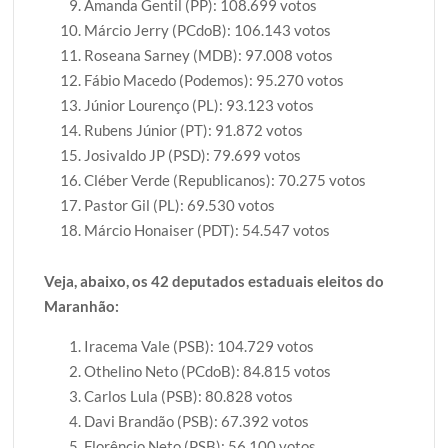
Amanda Gentil (PP): 108.699 votos
Márcio Jerry (PCdoB): 106.143 votos
Roseana Sarney (MDB): 97.008 votos
Fábio Macedo (Podemos): 95.270 votos
Júnior Lourenço (PL): 93.123 votos
Rubens Júnior (PT): 91.872 votos
Josivaldo JP (PSD): 79.699 votos
Cléber Verde (Republicanos): 70.275 votos
Pastor Gil (PL): 69.530 votos
Márcio Honaiser (PDT): 54.547 votos
Veja, abaixo, os 42 deputados estaduais eleitos do
Maranhão:
Iracema Vale (PSB): 104.729 votos
Othelino Neto (PCdoB): 84.815 votos
Carlos Lula (PSB): 80.828 votos
Davi Brandão (PSB): 67.392 votos
Florêncio Neto (PSB): 56.100 votos