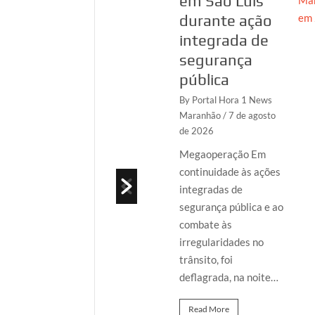
inscrições no
em São Luís
CPF, no
durante ação
Maranhão
integrada de
segurança
By Portal Hora 1 News
Maranhão
/ 7 de
pública
agosto de 2026
By Portal Hora 1 News
A Polícia Federal
Maranhão
/ 7 de agosto
de 2026
deflagrou, nesta
sexta-feira (7/8), a
Megaoperação Em
Operação
continuidade às ações
Identidade Ficta, em
integradas de
São Luís/MA, com o
segurança pública e ao
objetivo de apurar
combate às
a…
irregularidades no
trânsito, foi
Read More
deflagrada, na noite…
Read More