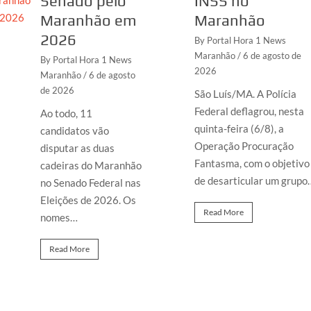
Senado pelo
INSS no
Maranhão em
Maranhão
2026
By Portal Hora 1 News
Maranhão
/ 6 de agosto de
By Portal Hora 1 News
2026
Maranhão
/ 6 de agosto
de 2026
São Luís/MA. A Polícia
Federal deflagrou, nesta
Ao todo, 11
quinta-feira (6/8), a
candidatos vão
Operação Procuração
disputar as duas
Fantasma, com o objetivo
cadeiras do Maranhão
de desarticular um grupo
no Senado Federal nas
Eleições de 2026. Os
Read More
nomes…
Read More