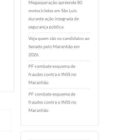
Megaoperação apreende 80
Amaral, 
motocicletas em São Luís
romper c
durante ação integrada de
grupo do
segurança pública
governa
Carlos B
Veja quem são os candidatos ao
apoiar E
Senado pelo Maranhão em
2026
Read Mo
PF combate esquema de
fraudes contra o INSS no
Maranhão
PF combate esquema de
fraudes contra o INSS no
Maranhão