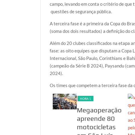
campo, levando em conta o critério de que
questões de segurança pública.
A terceira fase é a primeira da Copa do Bra
(soma dos dois resultados) a definição do c
Além do 20 clubes classificados na etapa an
fase: as oito equipes que disputam a Copa 
Internacional, São Paulo, Corinthians e Ba
(campeão da Série B 2024), Paysandu (ca
2024).
Os times que competem a terceira fase da
HORA 1
HORA 1
PF investiga
Megaoperação
suspeita de
apreende 80
fraudes em
motocicletas