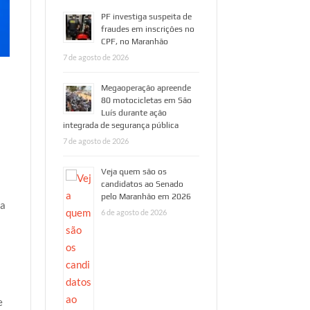
PF investiga suspeita de
fraudes em inscrições no
CPF, no Maranhão
7 de agosto de 2026
Megaoperação apreende
80 motocicletas em São
Luís durante ação
integrada de segurança pública
7 de agosto de 2026
Veja quem são os
candidatos ao Senado
pelo Maranhão em 2026
da
6 de agosto de 2026
e