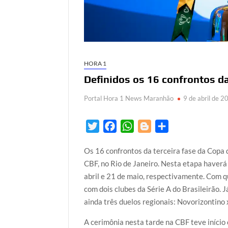
HORA 1
Definidos os 16 confrontos da
Portal Hora 1 News Maranhão
9 de abril de 2
T
F
W
B
S
w
a
h
l
h
Os 16 confrontos da terceira fase da Copa d
i
c
a
o
a
CBF, no Rio de Janeiro. Nesta etapa haverá
t
e
t
g
r
abril e 21 de maio, respectivamente. Com qu
t
b
s
g
e
com dois clubes da Série A do Brasileirão.
e
o
A
e
ainda três duelos regionais: Novorizontino
r
o
p
r
k
p
A cerimônia nesta tarde na CBF teve início