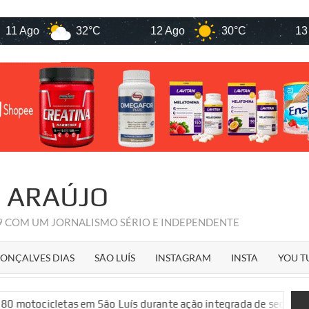
o
32°C
12 Ago
30°C
13 Ago
R ARAÚJO
09 COM UM JORNALISMO SÉRIO E INDEPENDENTE
ONÇALVES DIAS
SÃO LUÍS
INSTAGRAM
INSTA
YOU T
as em São Luís durante ação integrada de segurança pública