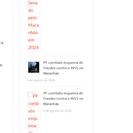
ra
PF combate esquema de
te
fraudes contra o INSS no
Maranhão
6 de agosto de 2026
PF combate esquema de
HORA 1
HORA 1
fraudes contra o INSS no
Maranhão
PF combate
“VIN
6 de agosto de 2026
esquema de
OU
fraudes contra
ACAS