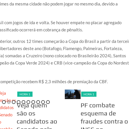
 times da mesma cidade não podem jogar no mesmo dia, devido a
sil com jogos de ida e volta. Se houver empate no placar agregado
lassificado ocorrerá em cobrança de pênaltis.
terior, outros 12 times começarão a Copa do Brasil a partir da tercei
Libertadores deste ano (Botafogo, Flamengo, Palmeiras, Fortaleza,
hia) somadas a Cruzeiro (nono colocado no Brasileirão 2024), Santos
mpeão da Copa Verde 2024) e CRB (vice-campeão da Copa do Nordes
 competição recebem R$ 2,3 milhões de premiação da CBF.
HORA 1
HORA 1
Veja quem
PF combate
são os
esquema de
candidatos ao
fraudes contra o