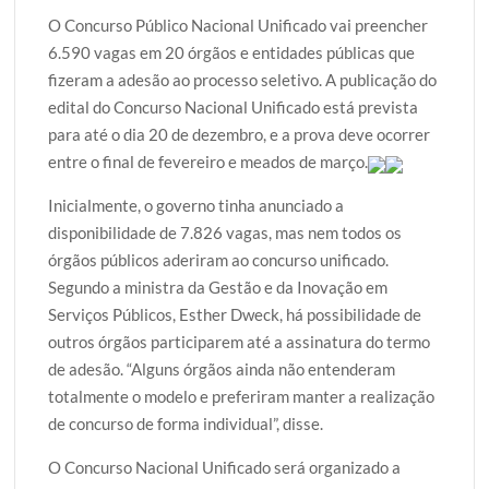
w
a
h
l
h
O Concurso Público Nacional Unificado vai preencher
i
c
a
o
a
6.590 vagas em 20 órgãos e entidades públicas que
t
e
t
g
r
fizeram a adesão ao processo seletivo. A publicação do
t
b
s
g
e
edital do Concurso Nacional Unificado está prevista
e
o
A
e
para até o dia 20 de dezembro, e a prova deve ocorrer
r
o
p
r
entre o final de fevereiro e meados de março.
k
p
Inicialmente, o governo tinha anunciado a
disponibilidade de 7.826 vagas, mas nem todos os
órgãos públicos aderiram ao concurso unificado.
Segundo a ministra da Gestão e da Inovação em
Serviços Públicos, Esther Dweck, há possibilidade de
outros órgãos participarem até a assinatura do termo
de adesão. “Alguns órgãos ainda não entenderam
totalmente o modelo e preferiram manter a realização
de concurso de forma individual”, disse.
O Concurso Nacional Unificado será organizado a