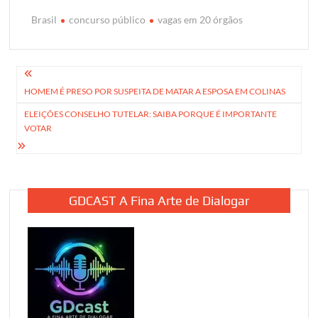
Brasil
concurso público
vagas em 20 órgãos
Navegação
HOMEM É PRESO POR SUSPEITA DE MATAR A ESPOSA EM COLINAS
de
ELEIÇÕES CONSELHO TUTELAR: SAIBA PORQUE É IMPORTANTE
Post
VOTAR
GDCAST A Fina Arte de Dialogar