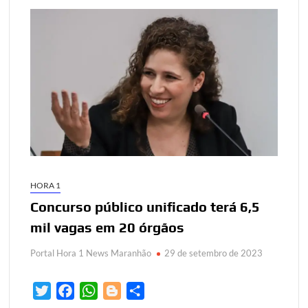
HORA 1
Concurso público unificado terá 6,5
mil vagas em 20 órgãos
Portal Hora 1 News Maranhão
29 de setembro de 2023
T
F
W
B
S