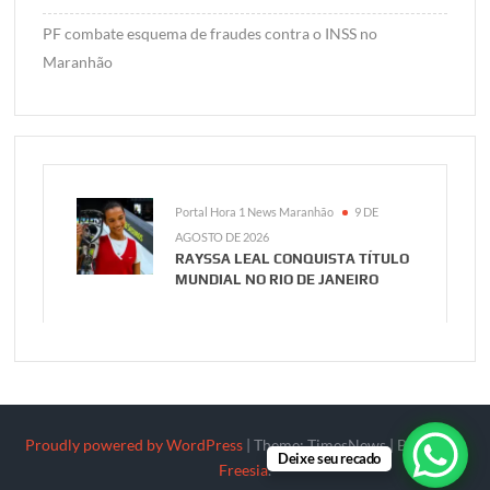
PF combate esquema de fraudes contra o INSS no
Maranhão
Portal Hora 1 News Maranhão
9 DE
AGOSTO DE 2026
RAYSSA LEAL CONQUISTA TÍTULO
MUNDIAL NO RIO DE JANEIRO
Proudly powered by WordPress
|
Theme: TimesNews
|
By
Theme
Deixe seu recado
Freesia
.