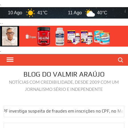
.
10 Ago
41°C
11 Ago
40°C
12 
. .
.
Skip
Search
to
content
BLOG DO VALMIR ARAÚJO
NOTÍCIAS COM CREDIBILIDADE, DESDE 2009 COM UM
JORNALISMO SÉRIO E INDEPENDENTE
vestiga suspeita de fraudes em inscrições no CPF, no Maranhão