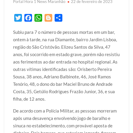
Portal Hora 1 News Maranhão
22 de fevereiro de 2023
T
F
W
B
S
w
a
h
l
h
Subiu para 7 o número de pessoas mortas em um bar,
i
c
a
o
a
ontem à tarde, na rua Diamante, bairro Jardim Lisboa,
t
e
t
g
r
região do São Cristóvão. Elizeu Santos da Silva, 47
t
b
s
g
e
anos, foi socorrido em estado grave, porém não resistiu
e
o
A
e
aos ferimentos ao dar entrada no hospital regional. As
r
o
p
r
outras vítimas identificadas são: Orisberto Pereira
k
p
Sousa, 38 anos, Adriano Balbinote, 46, José Ramos
Tenório, 48, o dono do bar Maciel Bruno de Andrade
Costa, 35, Getúlio Rodrigues Frazão Junior, 36, e sua
filha, de 12 anos.
De acordo com a Polícia Militar, as pessoas morreram
após uma desavença envolvendo jogo de baralho e
sinuca no estabelecimento, com provável aposta de