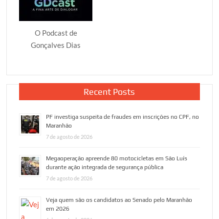
O Podcast de
Gonçalves Dias
Recent Posts
PF investiga suspeita de fraudes em inscrições no CPF, no
Maranhão
7 de agosto de 2026
Megaoperação apreende 80 motocicletas em São Luís
durante ação integrada de segurança pública
7 de agosto de 2026
Veja quem são os candidatos ao Senado pelo Maranhão
em 2026