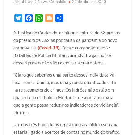
Portal Hora 1 News Maranhão
24 de abril de 2020
T
F
W
B
S
w
a
h
l
h
A Justiça de Caxias determinou a soltura de 58 presos
i
c
a
o
a
do presídio de Caxias por causa da pandemia do novo
t
e
t
g
r
coronavírus
(Covid-19)
. Para o comandante do 2º
t
b
s
g
e
Batalhão de Polícia Militar, Jurandy Braga, muitos
e
o
A
e
desses presos não vão respeitar a quarentena.
r
o
p
r
k
p
“Claro que sabemos uma parte desses indivíduos vai
ficar com a família, mas uma grande quantidade está
na rua, cometendo crimes. Os ladrões não estão em
quarentena e a Polícia Militar se desdobrando para
que a gente possa reduzir os indicadores de violência”,
afirmou.
Um dos três homicídios registrados na última semana
estaria ligado a acertos de contas no mundo do tráfico.